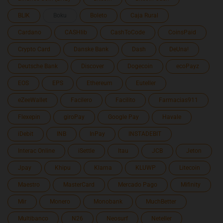
BLIK
Boku
Boleto
Caja Rural
Cardano
CASHlib
CashToCode
CoinsPaid
Crypto Card
Danske Bank
Dash
DeUna!
Deutsche Bank
Discover
Dogecoin
ecoPayz
EOS
EPS
Ethereum
Euteller
eZeeWallet
Facilero
Facilito
Farmacias911
Flexepin
giroPay
Google Pay
Havale
iDebit
INB
InPay
INSTADEBIT
Interac Online
iSettle
Itau
JCB
Jeton
Jpay
Khipu
Klarna
KLUWP
Litecoin
Maestro
MasterCard
Mercado Pago
Mifinity
Mir
Monero
Monobank
MuchBetter
Multibanco
N26
Neosurf
Neteller