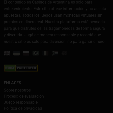
El contenido en Casinos de Argentina es solo para
entretenimiento. Este sitio ofrece información y no acepta
apuestas. Todos los juegos usan monedas virtuales sin
premios en dinero real. Nuestra plataforma está pensada
para que disfrutes de las tragamonedas de forma segura
y divertida. Jugá de manera responsable y recordá que
nuestro sitio es solo para diversión, no para ganar dinero.
ENLACES
Sobre nosotros
Proceso de evaluación
Juego responsable
Política de privacidad