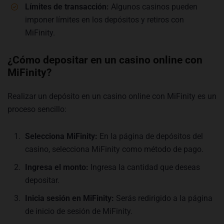
Límites de transacción:
Algunos casinos pueden
imponer límites en los depósitos y retiros con
MiFinity.
¿Cómo depositar en un casino online con
MiFinity?
Realizar un depósito en un casino online con MiFinity es un
proceso sencillo:
Selecciona MiFinity:
En la página de depósitos del
casino, selecciona MiFinity como método de pago.
Ingresa el monto:
Ingresa la cantidad que deseas
depositar.
Inicia sesión en MiFinity:
Serás redirigido a la página
de inicio de sesión de MiFinity.