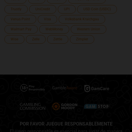
Trustly
UniCredit
UPI
USD Coin (USDC)
Venus Point
Visa
Volksbank Kraichgau
Walmart Pay
WebMoney
Western Union
Wise
Zelle
Zettle
Zimpler
POR FAVOR JUEGUE RESPONSABLEMENTE
El juego responsable es esencial para jugar de manera