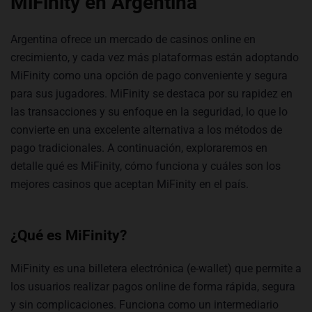
MiFinity en Argentina
Argentina ofrece un mercado de casinos online en
crecimiento, y cada vez más plataformas están adoptando
MiFinity como una opción de pago conveniente y segura
para sus jugadores. MiFinity se destaca por su rapidez en
las transacciones y su enfoque en la seguridad, lo que lo
convierte en una excelente alternativa a los métodos de
pago tradicionales. A continuación, exploraremos en
detalle qué es MiFinity, cómo funciona y cuáles son los
mejores casinos que aceptan MiFinity en el país.
¿Qué es MiFinity?
MiFinity es una billetera electrónica (e-wallet) que permite a
los usuarios realizar pagos online de forma rápida, segura
y sin complicaciones. Funciona como un intermediario