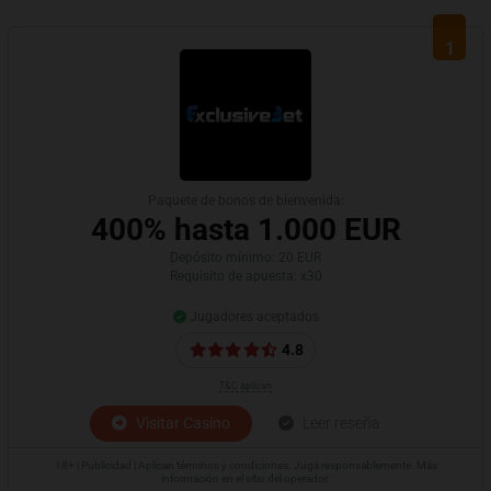
1
Paquete de bonos de bienvenida:
400% hasta 1.000 EUR
Depósito mínimo: 20 EUR
Requisito de apuesta: x30
Jugadores aceptados
4.8
T&C aplican
Visitar Casino
18+ | Publicidad | Aplican términos y condiciones. Jugá responsablemente. Más
información en el sitio del operador.