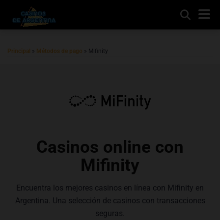
Principal
»
Métodos de pago
»
Mifinity
Casinos online con
Mifinity
Encuentra los mejores casinos en línea con Mifinity en
Argentina. Una selección de casinos con transacciones
seguras.