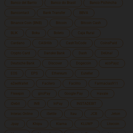
Banco del Barrio
Banco do Brasil
Banco Pichincha
Bancontact
Bank Transfer
BBVA
Binance Coin (BNB)
Bitcoin
Bitcoin Cash
BLIK
Boku
Boleto
Caja Rural
Cardano
CASHlib
CashToCode
CoinsPaid
Crypto Card
Danske Bank
Dash
DeUna!
Deutsche Bank
Discover
Dogecoin
ecoPayz
EOS
EPS
Ethereum
Euteller
eZeeWallet
Facilero
Facilito
Farmacias911
Flexepin
giroPay
Google Pay
Havale
iDebit
INB
InPay
INSTADEBIT
Interac Online
iSettle
Itau
JCB
Jeton
Jpay
Khipu
Klarna
KLUWP
Litecoin