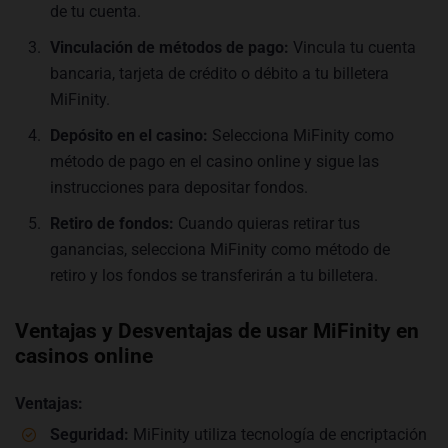
de tu cuenta.
Vinculación de métodos de pago:
Vincula tu cuenta
bancaria, tarjeta de crédito o débito a tu billetera
MiFinity.
Depósito en el casino:
Selecciona MiFinity como
método de pago en el casino online y sigue las
instrucciones para depositar fondos.
Retiro de fondos:
Cuando quieras retirar tus
ganancias, selecciona MiFinity como método de
retiro y los fondos se transferirán a tu billetera.
Ventajas y Desventajas de usar MiFinity en
casinos online
Ventajas:
Seguridad:
MiFinity utiliza tecnología de encriptación