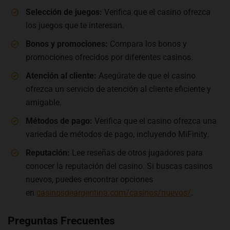
Selección de juegos:
Verifica que el casino ofrezca
los juegos que te interesan.
Bonos y promociones:
Compara los bonos y
promociones ofrecidos por diferentes casinos.
Atención al cliente:
Asegúrate de que el casino
ofrezca un servicio de atención al cliente eficiente y
amigable.
Métodos de pago:
Verifica que el casino ofrezca una
variedad de métodos de pago, incluyendo MiFinity.
Reputación:
Lee reseñas de otros jugadores para
conocer la reputación del casino. Si buscas casinos
nuevos, puedes encontrar opciones
en
casinosdeargentina.com/casinos/nuevos/
.
Preguntas Frecuentes