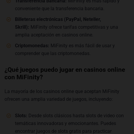
Transferencia bancaria:
MiFinity es más rápido y
conveniente que la transferencia bancaria.
Billeteras electrónicas (PayPal, Neteller,
Skrill):
MiFinity ofrece tarifas competitivas y una
amplia aceptación en casinos online.
Criptomonedas:
MiFinity es más fácil de usar y
comprender que las criptomonedas.
¿Qué juegos puedo jugar en casinos online
con MiFinity?
La mayoría de los casinos online que aceptan MiFinity
ofrecen una amplia variedad de juegos, incluyendo:
Slots:
Desde slots clásicos hasta slots de video con
temáticas innovadoras y emocionantes. Puedes
encontrar juegos de slots gratis para practicar