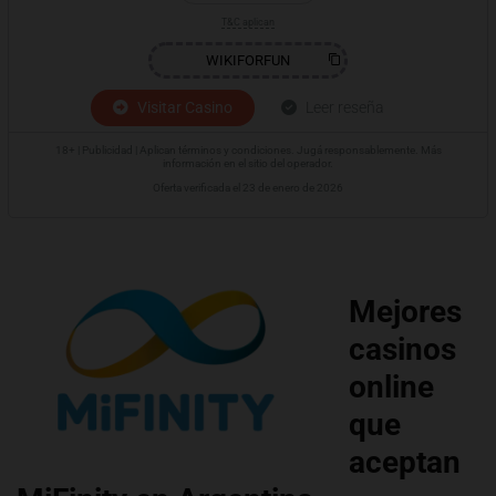
T&C aplican
WIKIFORFUN
Visitar Casino
18+ | Publicidad | Aplican términos y condiciones. Jugá responsablemente. Más
información en el sitio del operador.
Oferta verificada el 23 de enero de 2026
Mejores
casinos
online
que
aceptan