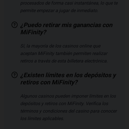
procesados de forma casi instantánea, lo que te
permite empezar a jugar de inmediato.
¿Puedo retirar mis ganancias con
MiFinity?
Sí, la mayoría de los casinos online que
aceptan MiFinity también permiten realizar
retiros a través de esta billetera electrónica.
¿Existen límites en los depósitos y
retiros con MiFinity?
Algunos casinos pueden imponer límites en los
depósitos y retiros con MiFinity. Verifica los
términos y condiciones del casino para conocer
los límites aplicables.