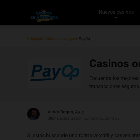
Nuevos casinos
Principal
»
Métodos de pago
»
PayOp
Casinos o
Encuentra los mejores 
transacciones seguras
Victor Bagan
, Autor
Última actualización: 22 mayo 2026 13:28
Si estás buscando una forma versátil y convenient