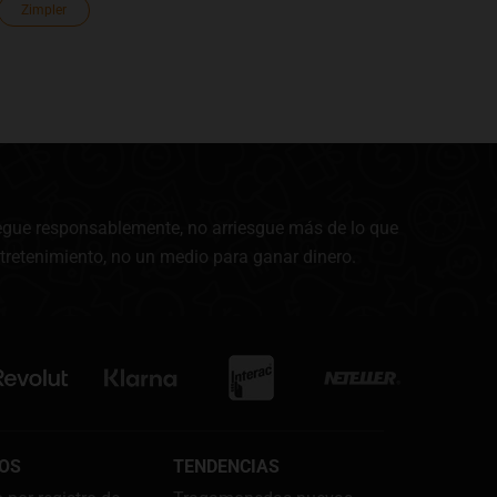
Zimpler
uegue responsablemente, no arriesgue más de lo que
tretenimiento, no un medio para ganar dinero.
OS
TENDENCIAS