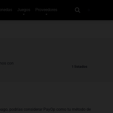
onedas
Juegos
Proveedores
☀️
inos con
1 listados
e pago, podrías considerar PayOp como tu método de