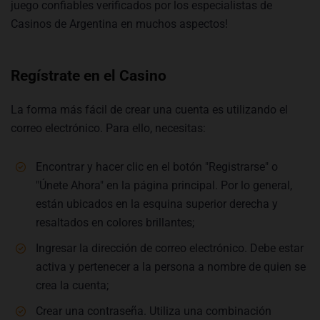
juego confiables verificados por los especialistas de
Casinos de Argentina en muchos aspectos!
Regístrate en el Casino
La forma más fácil de crear una cuenta es utilizando el
correo electrónico. Para ello, necesitas:
Encontrar y hacer clic en el botón "Registrarse" o
"Únete Ahora" en la página principal. Por lo general,
están ubicados en la esquina superior derecha y
resaltados en colores brillantes;
Ingresar la dirección de correo electrónico. Debe estar
activa y pertenecer a la persona a nombre de quien se
crea la cuenta;
Crear una contraseña. Utiliza una combinación