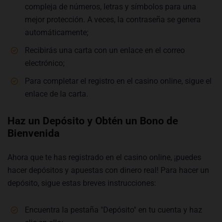
compleja de números, letras y símbolos para una
mejor protección. A veces, la contraseña se genera
automáticamente;
Recibirás una carta con un enlace en el correo
electrónico;
Para completar el registro en el casino online, sigue el
enlace de la carta.
Haz un Depósito y Obtén un Bono de
Bienvenida
Ahora que te has registrado en el casino online, ¡puedes
hacer depósitos y apuestas con dinero real! Para hacer un
depósito, sigue estas breves instrucciones:
Encuentra la pestaña "Depósito" en tu cuenta y haz