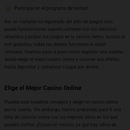
Participar en el programa de lealtad.
Así, un visitante no registrado del sitio de juegos solo
puede familiarizarse superficialmente con los servicios
ofrecidos y probar los juegos en la versión demo. Incluso si
son gratuitos, todas las demás funciones le están
cerradas. Veamos paso a paso cómo registrar una cuenta:
desde elegir el mejor casino online y conocer sus ofertas
hasta depositar y comenzar a jugar por dinero.
Elige el Mejor Casino Online
Puedes usar nuestros consejos y elegir un casino online
por tu cuenta. Sin embargo, hemos preparado para ti una
lista de casinos online con los mejores sitios en los que
puedes confiar. ¡Échale un vistazo, ya que hay sitios de