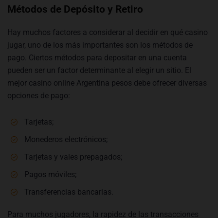
Métodos de Depósito y Retiro
Hay muchos factores a considerar al decidir en qué casino
jugar, uno de los más importantes son los métodos de
pago. Ciertos métodos para depositar en una cuenta
pueden ser un factor determinante al elegir un sitio. El
mejor casino online Argentina pesos debe ofrecer diversas
opciones de pago:
Tarjetas;
Monederos electrónicos;
Tarjetas y vales prepagados;
Pagos móviles;
Transferencias bancarias.
Para muchos jugadores, la rapidez de las transacciones