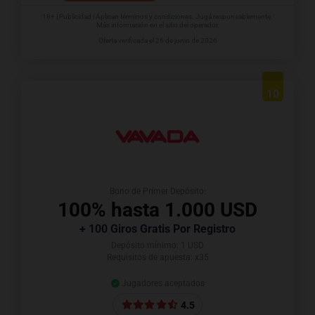
18+ | Publicidad | Aplican términos y condiciones. Jugá responsablemente.
Más información en el sitio del operador.
Oferta verificada el 26 de junio de 2026
10
Bono de Primer Depósito:
100% hasta 1.000 USD
+ 100 Giros Gratis Por Registro
Depósito mínimo: 1 USD
Requisitos de apuesta: x35
Jugadores aceptados
4.5