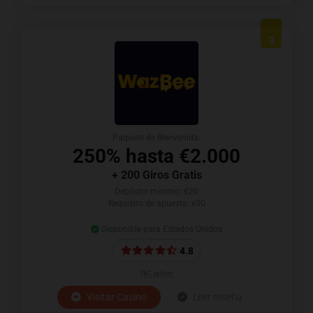
3
Paquete de Bienvenida:
250% hasta €2.000
+ 200 Giros Gratis
Depósito mínimo: €20
Requisito de apuesta: x30
Disponible para Estados Unidos
4.8
T&C aplican
Visitar Casino