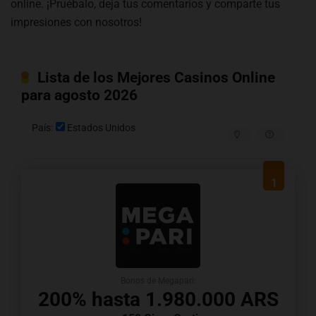
online. ¡Pruébalo, deja tus comentarios y comparte tus
impresiones con nosotros!
Lista de los Mejores Casinos Online
para agosto 2026
País:
Estados Unidos
1
Bonos de Megapari:
200% hasta 1.980.000 ARS