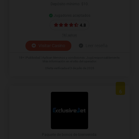
Depósito mínimo: $10.
Jugadores aceptados
4.8
T&C aplican
Visitar Casino
18+ | Publicidad | Aplican términos y condiciones. Jugá responsablemente.
Más información en el sitio del operador.
Oferta verificada el 3 de julio de 2026
6
Paquete de bonos de bienvenida: