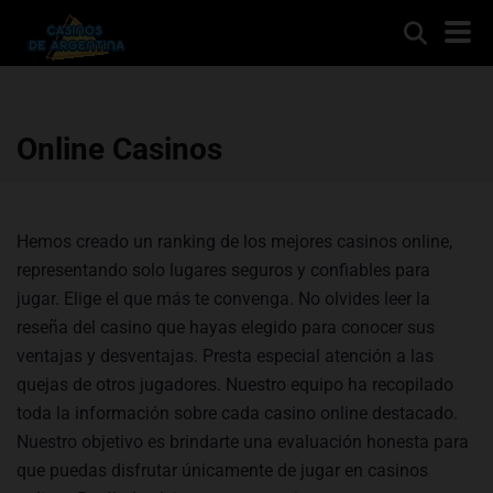
Online Casinos
Hemos creado un ranking de los mejores casinos online,
representando solo lugares seguros y confiables para
jugar. Elige el que más te convenga. No olvides leer la
reseña del casino que hayas elegido para conocer sus
ventajas y desventajas. Presta especial atención a las
quejas de otros jugadores. Nuestro equipo ha recopilado
toda la información sobre cada casino online destacado.
Nuestro objetivo es brindarte una evaluación honesta para
que puedas disfrutar únicamente de jugar en casinos