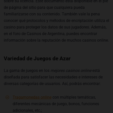
sobre su licencia. Este documento está disponible en el pie
de página del sitio para que cualquiera pueda
familiarizarse con su contenido. También vale la pena
conocer qué protocolos y métodos de encriptación utiliza el
casino para proteger los datos de sus jugadores. Además,
en el foro de Casinos de Argentina, puedes encontrar
información sobre la reputación de muchos casinos online.
Variedad de Juegos de Azar
La gama de juegos en los
mejores casinos online
está
diseñada para satisfacer las necesidades e intereses de
diversas categorías de usuarios. Así, podrás encontrar:
Tragamonedas online
con múltiples temáticas,
diferentes mecánicas de juego, bonos, funciones
adicionales, etc.;