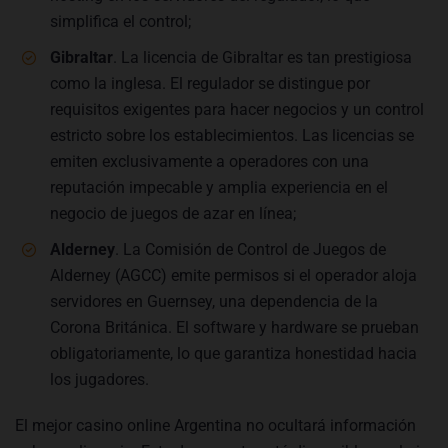
simplifica el control;
Gibraltar
. La licencia de Gibraltar es tan prestigiosa
como la inglesa. El regulador se distingue por
requisitos exigentes para hacer negocios y un control
estricto sobre los establecimientos. Las licencias se
emiten exclusivamente a operadores con una
reputación impecable y amplia experiencia en el
negocio de juegos de azar en línea;
Alderney
. La Comisión de Control de Juegos de
Alderney (AGCC) emite permisos si el operador aloja
servidores en Guernsey, una dependencia de la
Corona Británica. El software y hardware se prueban
obligatoriamente, lo que garantiza honestidad hacia
los jugadores.
El mejor casino online Argentina no ocultará información