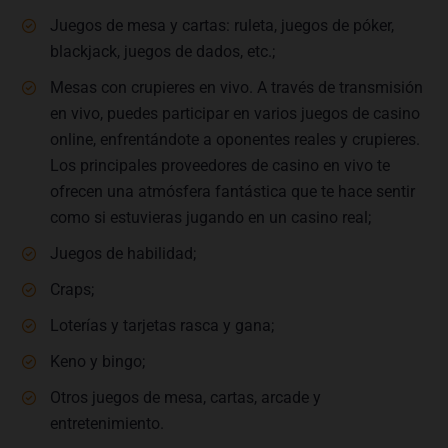
Juegos de mesa y cartas: ruleta, juegos de póker,
blackjack, juegos de dados, etc.;
Mesas con crupieres en vivo. A través de transmisión
en vivo, puedes participar en varios juegos de casino
online, enfrentándote a oponentes reales y crupieres.
Los principales proveedores de casino en vivo te
ofrecen una atmósfera fantástica que te hace sentir
como si estuvieras jugando en un casino real;
Juegos de habilidad;
Craps;
Loterías y tarjetas rasca y gana;
Keno y bingo;
Otros juegos de mesa, cartas, arcade y
entretenimiento.