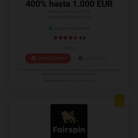
400% hasta 1.000 EUR
Depósito mínimo: 20 EUR
Requisito de apuesta: x30
Jugadores aceptados
4.8
T&C aplican
Visitar Casino
18+ | Publicidad | Aplican términos y condiciones. Jugá responsablemente.
Más información en el sitio del operador.
Oferta verificada el 26 de junio de 2026
7