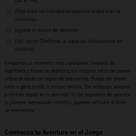
clic en ella;
Elige entre los métodos propuestos el que más te
convenga;
Ingresa el monto del depósito;
Haz clic en Confirmar (o sigue las indicaciones del
sistema).
¡Llegamos al momento más agradable! Después de
registrarte y hacer un depósito, los mejores sitios de casino
online te darán un regalo de bienvenida. Puede ser dinero
extra o giros gratis, o incluso ambos. Sin embargo, aceptar
o no este regalo es tu elección. Si los requisitos de apuesta
te parecen demasiado estrictos, ¡puedes rechazar el bono
de bienvenida!
Comienza tu Aventura en el Juego