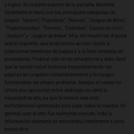
y lógica. En la parte superior de la pantalla, encontré
fácilmente el menú con las principales categorías de
juegos:
"Verano", "Populares", "Nuevos", "Juegos de Bono",
"Tragamonedas", "Torneos", "Calientes", "Casino en Vivo",
"Jackpot" y "Juegos de Mesa"
. Muy útil resultó ser el panel
lateral izquierdo, que proporciona acceso rápido a
colecciones temáticas de juegos y a la lista completa de
proveedores. Probé el sitio en mi smartphone y debo decir
que la versión móvil funciona impecablemente: las
páginas se cargaban instantáneamente y los juegos
funcionaban sin ningún problema. Aunque el casino no
ofrece una aplicación móvil dedicada, no sentí la
necesidad de ella, ya que la versión web está
perfectamente optimizada para jugar sobre la marcha. En
general, usar el sitio fue realmente cómodo, toda la
información necesaria se encontraba literalmente a unos
pocos clics.