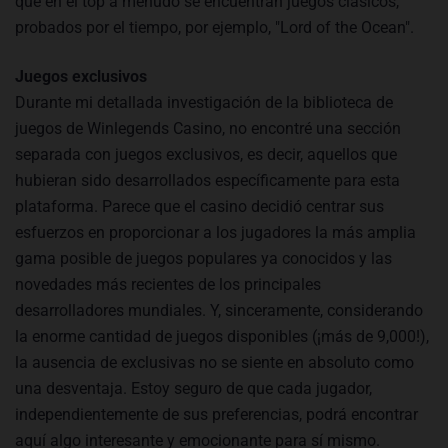
que en el top a menudo se encuentran juegos clásicos,
probados por el tiempo, por ejemplo, "Lord of the Ocean".
Juegos exclusivos
Durante mi detallada investigación de la biblioteca de
juegos de Winlegends Casino, no encontré una sección
separada con juegos exclusivos, es decir, aquellos que
hubieran sido desarrollados específicamente para esta
plataforma. Parece que el casino decidió centrar sus
esfuerzos en proporcionar a los jugadores la más amplia
gama posible de juegos populares ya conocidos y las
novedades más recientes de los principales
desarrolladores mundiales. Y, sinceramente, considerando
la enorme cantidad de juegos disponibles (¡más de 9,000!),
la ausencia de exclusivas no se siente en absoluto como
una desventaja. Estoy seguro de que cada jugador,
independientemente de sus preferencias, podrá encontrar
aquí algo interesante y emocionante para sí mismo.