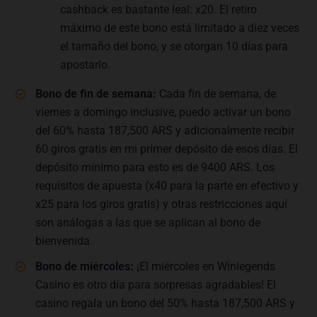
cashback es bastante leal: x20. El retiro
máximo de este bono está limitado a diez veces
el tamaño del bono, y se otorgan 10 días para
apostarlo.
Bono de fin de semana:
Cada fin de semana, de
viernes a domingo inclusive, puedo activar un bono
del 60% hasta 187,500 ARS y adicionalmente recibir
60 giros gratis en mi primer depósito de esos días. El
depósito mínimo para esto es de 9400 ARS. Los
requisitos de apuesta (x40 para la parte en efectivo y
x25 para los giros gratis) y otras restricciones aquí
son análogas a las que se aplican al bono de
bienvenida.
Bono de miércoles:
¡El miércoles en Winlegends
Casino es otro día para sorpresas agradables! El
casino regala un bono del 50% hasta 187,500 ARS y