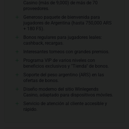
Casino (más de 9,000) de más de 70
proveedores.
Generoso paquete de bienvenida para
jugadores de Argentina (hasta 750,000 ARS
+ 180 FS).
Bonos regulares para jugadores leales:
cashback, recargas.
Interesantes torneos con grandes premios.
Programa VIP de varios niveles con
beneficios exclusivos y "Tienda" de bonos.
Soporte del peso argentino (ARS) en las
ofertas de bonos.
Diseño moderno del sitio Winlegends
Casino, adaptado para dispositivos móviles.
Servicio de atención al cliente accesible y
rápido.