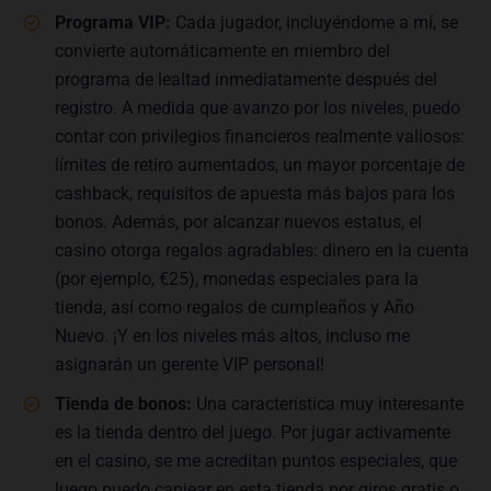
Programa VIP:
Cada jugador, incluyéndome a mí, se
convierte automáticamente en miembro del
programa de lealtad inmediatamente después del
registro. A medida que avanzo por los niveles, puedo
contar con privilegios financieros realmente valiosos:
límites de retiro aumentados, un mayor porcentaje de
cashback, requisitos de apuesta más bajos para los
bonos. Además, por alcanzar nuevos estatus, el
casino otorga regalos agradables: dinero en la cuenta
(por ejemplo, €25), monedas especiales para la
tienda, así como regalos de cumpleaños y Año
Nuevo. ¡Y en los niveles más altos, incluso me
asignarán un gerente VIP personal!
Tienda de bonos:
Una característica muy interesante
es la tienda dentro del juego. Por jugar activamente
en el casino, se me acreditan puntos especiales, que
luego puedo canjear en esta tienda por giros gratis o