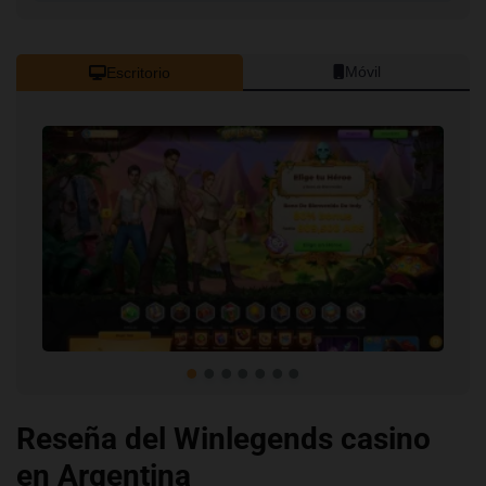
Móvil
Escritorio
Reseña del Winlegends casino
en Argentina