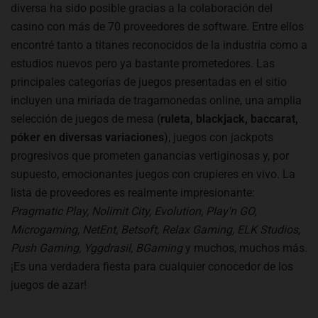
diversa ha sido posible gracias a la colaboración del
casino con más de 70 proveedores de software. Entre ellos
encontré tanto a titanes reconocidos de la industria como a
estudios nuevos pero ya bastante prometedores. Las
principales categorías de juegos presentadas en el sitio
incluyen una miríada de tragamonedas online, una amplia
selección de juegos de mesa (
ruleta, blackjack, baccarat,
póker en diversas variaciones
), juegos con jackpots
progresivos que prometen ganancias vertiginosas y, por
supuesto, emocionantes juegos con crupieres en vivo. La
lista de proveedores es realmente impresionante:
Pragmatic Play, Nolimit City, Evolution, Play'n GO,
Microgaming, NetEnt, Betsoft, Relax Gaming, ELK Studios,
Push Gaming, Yggdrasil, BGaming
y muchos, muchos más.
¡Es una verdadera fiesta para cualquier conocedor de los
juegos de azar!