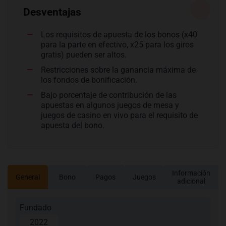
Desventajas
Los requisitos de apuesta de los bonos (x40
para la parte en efectivo, x25 para los giros
gratis) pueden ser altos.
Restricciones sobre la ganancia máxima de
los fondos de bonificación.
Bajo porcentaje de contribución de las
apuestas en algunos juegos de mesa y
juegos de casino en vivo para el requisito de
apuesta del bono.
Información
General
Bono
Pagos
Juegos
adicional
Fundado
2022