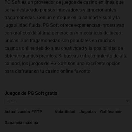
PG Soft es un proveedor de juegos de casino en línea que
se ha destacado por sus innovadores y emocionantes
tragamonedas. Con un enfoque en la calidad visual y la
jugabilidad fluida, PG Soft ofrece experiencias inmersivas
con gráficos de última generación y mecánicas de juego
únicas. Sus tragamonedas son populares en muchos
casinos online debido a su creatividad y la posibilidad de
obtener grandes premios. Si buscas entretenimiento de alta
calidad, los juegos de PG Soft son una excelente opción
para disfrutar en tu casino online favorito.
Juegos de PG Soft gratis
Tema
Actualización
RTP
Volatilidad
Jugadas
Calificación
Ganancia máxima