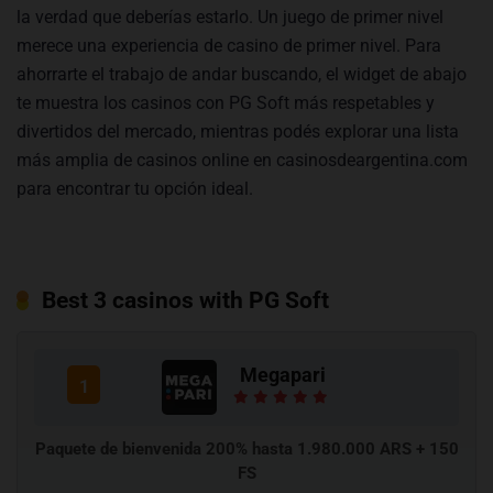
la verdad que deberías estarlo. Un juego de primer nivel
merece una experiencia de casino de primer nivel. Para
ahorrarte el trabajo de andar buscando, el widget de abajo
te muestra los casinos con PG Soft más respetables y
divertidos del mercado, mientras podés explorar una lista
más amplia de casinos online en casinosdeargentina.com
para encontrar tu opción ideal.
Best 3 casinos with PG Soft
Megapari
1
Paquete de bienvenida 200% hasta 1.980.000 ARS + 150
FS