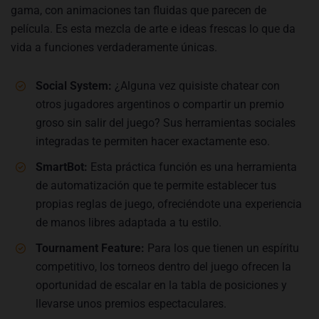
gama, con animaciones tan fluidas que parecen de
película. Es esta mezcla de arte e ideas frescas lo que da
vida a funciones verdaderamente únicas.
Social System:
¿Alguna vez quisiste chatear con
otros jugadores argentinos o compartir un premio
groso sin salir del juego? Sus herramientas sociales
integradas te permiten hacer exactamente eso.
SmartBot:
Esta práctica función es una herramienta
de automatización que te permite establecer tus
propias reglas de juego, ofreciéndote una experiencia
de manos libres adaptada a tu estilo.
Tournament Feature:
Para los que tienen un espíritu
competitivo, los torneos dentro del juego ofrecen la
oportunidad de escalar en la tabla de posiciones y
llevarse unos premios espectaculares.