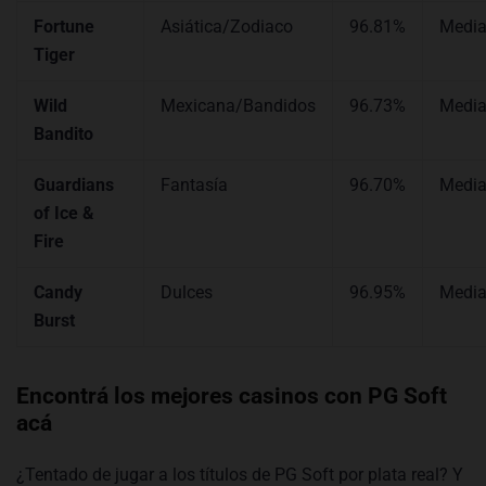
Fortune
Asiática/Zodiaco
96.81%
Medi
Tiger
Wild
Mexicana/Bandidos
96.73%
Medi
Bandito
Guardians
Fantasía
96.70%
Medi
of Ice &
Fire
Candy
Dulces
96.95%
Medi
Burst
Encontrá los mejores casinos con PG Soft
acá
¿Tentado de jugar a los títulos de PG Soft por plata real? Y