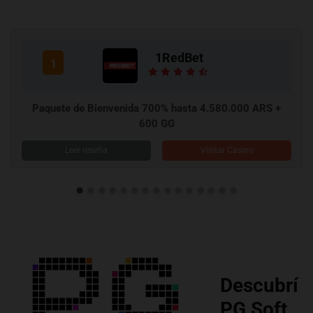
1RedBet
1
Paquete de Bienvenida 700% hasta 4.580.000 ARS +
600 GG
Visitar Casino
Descubrí
PG Soft