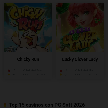
Chicky Run
Lucky Clover Lady
4.7
Volatilidad:
Baja
4.5
Volatilidad:
Alta
566
RTP:
96.00%
2,176
RTP:
96.77%
Top 15 casinos con PG Soft 2026