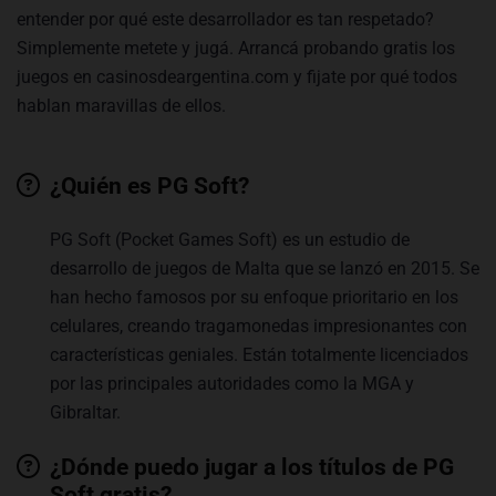
entender por qué este desarrollador es tan respetado?
Simplemente metete y jugá. Arrancá probando gratis los
juegos en casinosdeargentina.com y fijate por qué todos
hablan maravillas de ellos.
¿Quién es PG Soft?
PG Soft (Pocket Games Soft) es un estudio de
desarrollo de juegos de Malta que se lanzó en 2015. Se
han hecho famosos por su enfoque prioritario en los
celulares, creando tragamonedas impresionantes con
características geniales. Están totalmente licenciados
por las principales autoridades como la MGA y
Gibraltar.
¿Dónde puedo jugar a los títulos de PG
Soft gratis?