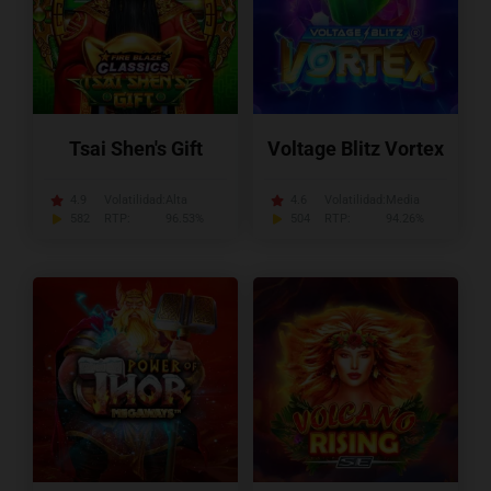
Tsai Shen's Gift
Voltage Blitz Vortex
4.9
Volatilidad:
Alta
4.6
Volatilidad:
Media
582
RTP:
96.53%
504
RTP:
94.26%