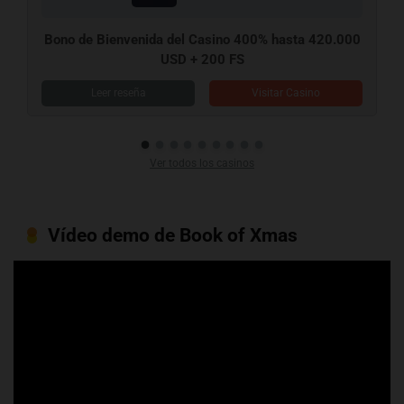
Paquete de Bonificación de Bienvenida 250% hasta
€2.000 + 200 Giros Gratis
Visitar Casino
Ver todos los casinos
Vídeo demo de Book of Xmas