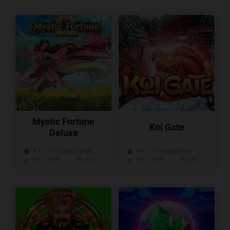
Mystic Fortune
Koi Gate
Deluxe
4.3
Volatilidad:
Media
4.4
Volatilidad:
Baja
392
RTP:
96.71%
325
RTP:
96.26%