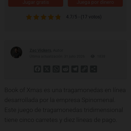
Jugar gratis
Juega por dinero
4.7/5 - (17 votos)
Zac Vickers
, Autor
Última actualización: 31 julio 2026
1838
Facebook
X
WhatsApp
Reddit
Telegram
Copy
Share
Link
Book of Xmas es una tragamonedas en línea
desarrollada por la empresa Spinomenal.
Este juego de tragamonedas tridimensional
tiene cinco carretes y diez líneas de pago.