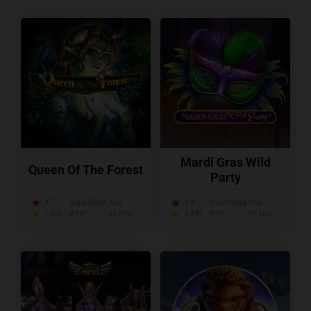
Mardi Gras Wild
Queen Of The Forest
Party
4.7
Volatilidad:
Alta
4.4
Volatilidad:
Alta
1,490
RTP:
95.89%
1,430
RTP:
96.16%