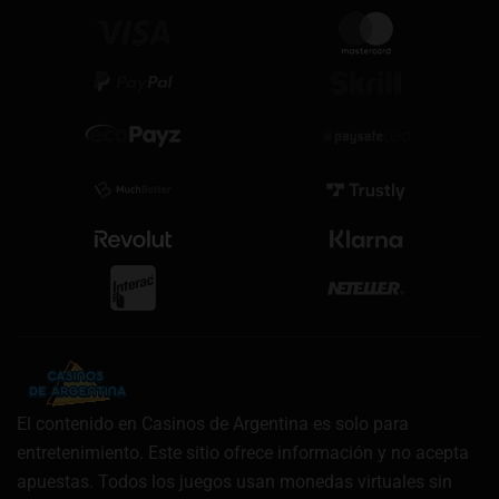
El contenido en Casinos de Argentina es solo para
entretenimiento. Este sitio ofrece información y no acepta
apuestas. Todos los juegos usan monedas virtuales sin