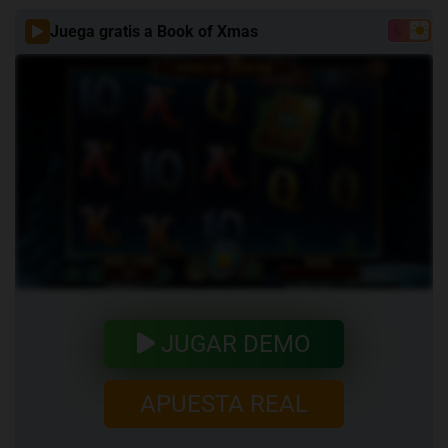
Juega gratis a Book of Xmas
JUGAR DEMO
APUESTA REAL