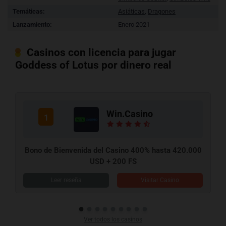
Temáticas:
Asiáticas
,
Dragones
Lanzamiento:
Enero 2021
Casinos con licencia para jugar
Goddess of Lotus por dinero real
WazBee
2
Paquete de Bonificación de Bienvenida 250% hasta
€2.000 + 200 Giros Gratis
Visitar Casino
Ver todos los casinos