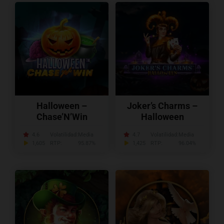
Halloween –
Joker’s Charms –
Chase’N’Win
Halloween
4.6
Volatilidad:
Media
4.7
Volatilidad:
Media
1,605
RTP:
95.87%
1,425
RTP:
96.04%