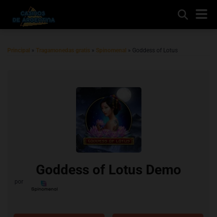
Principal
»
Tragamonedas gratis
»
Spinomenal
»
Goddess of Lotus
Goddess of Lotus Demo
por