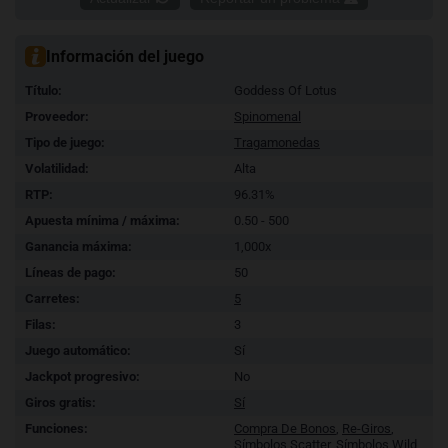
Información del juego
Título:
Goddess Of Lotus
Proveedor:
Spinomenal
Tipo de juego:
Tragamonedas
Volatilidad:
Alta
RTP:
96.31%
Apuesta mínima / máxima:
0.50 - 500
Ganancia máxima:
1,000x
Líneas de pago:
50
Carretes:
5
Filas:
3
Juego automático:
Sí
Jackpot progresivo:
No
Giros gratis:
Sí
Funciones:
Compra De Bonos
,
Re-Giros
,
Símbolos Scatter
,
Símbolos Wild