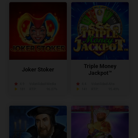
Triple Money
Joker Stoker
Jackpot™
4.9
Volatilidad:
Media
4.4
Volatilidad:
Alta
181
RTP:
96.07%
141
RTP:
95.49%