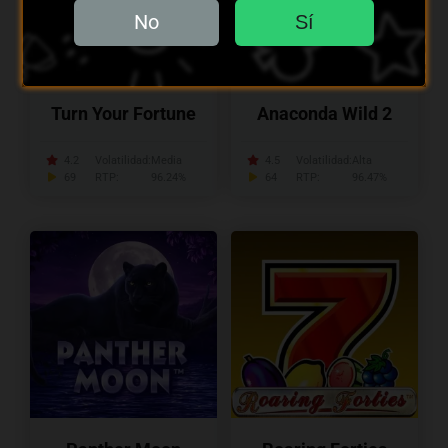
No
Sí
Turn Your Fortune
Anaconda Wild 2
4.2
Volatilidad:
Media
4.5
Volatilidad:
Alta
69
RTP:
96.24%
64
RTP:
96.47%