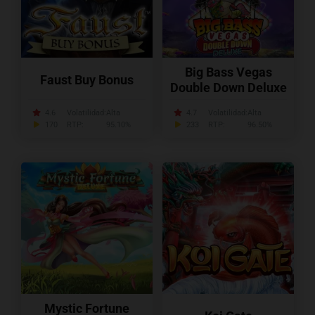
Big Bass Vegas
Faust Buy Bonus
Double Down Deluxe
4.6
Volatilidad:
Alta
4.7
Volatilidad:
Alta
170
RTP:
95.10%
233
RTP:
96.50%
Mystic Fortune