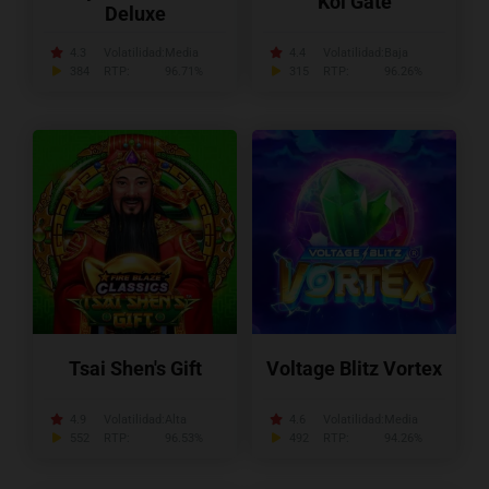
Koi Gate
Deluxe
4.3
Volatilidad:
Media
4.4
Volatilidad:
Baja
384
RTP:
96.71%
315
RTP:
96.26%
Tsai Shen's Gift
Voltage Blitz Vortex
4.9
Volatilidad:
Alta
4.6
Volatilidad:
Media
552
RTP:
96.53%
492
RTP:
94.26%