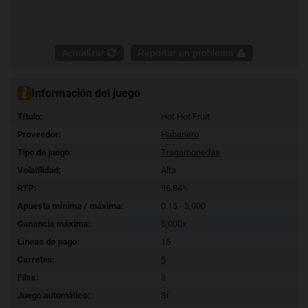
Actualizar
Reportar un problema
Información del juego
Título:
Hot Hot Fruit
Proveedor:
Habanero
Tipo de juego:
Tragamonedas
Volatilidad:
Alta
RTP:
96.84%
Apuesta mínima / máxima:
0.15 - 3,000
Ganancia máxima:
5,000x
Líneas de pago:
15
Carretes:
5
Filas:
3
Juego automático:
Sí