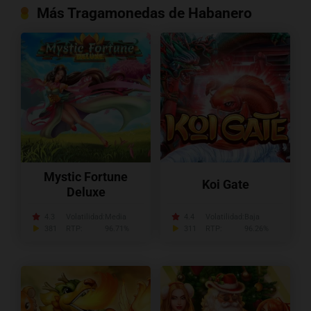
Más Tragamonedas de Habanero
Mystic Fortune
Koi Gate
Deluxe
4.3
Volatilidad:
Media
4.4
Volatilidad:
Baja
381
RTP:
96.71%
311
RTP:
96.26%