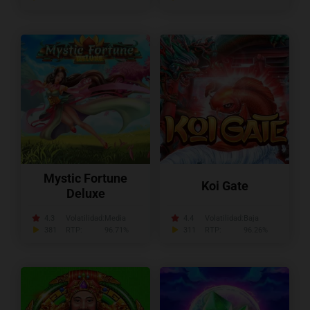
Mystic Fortune
Koi Gate
Deluxe
4.3
Volatilidad:
Media
4.4
Volatilidad:
Baja
381
RTP:
96.71%
311
RTP:
96.26%