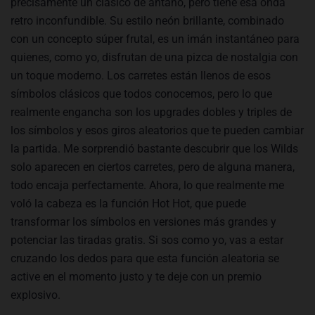
precisamente un clásico de antaño, pero tiene esa onda
retro inconfundible. Su estilo neón brillante, combinado
con un concepto súper frutal, es un imán instantáneo para
quienes, como yo, disfrutan de una pizca de nostalgia con
un toque moderno. Los carretes están llenos de esos
símbolos clásicos que todos conocemos, pero lo que
realmente engancha son los upgrades dobles y triples de
los símbolos y esos giros aleatorios que te pueden cambiar
la partida. Me sorprendió bastante descubrir que los Wilds
solo aparecen en ciertos carretes, pero de alguna manera,
todo encaja perfectamente. Ahora, lo que realmente me
voló la cabeza es la función Hot Hot, que puede
transformar los símbolos en versiones más grandes y
potenciar las tiradas gratis. Si sos como yo, vas a estar
cruzando los dedos para que esta función aleatoria se
active en el momento justo y te deje con un premio
explosivo.