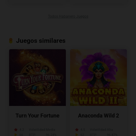
Todos Habanero Juegos
Juegos similares
Turn Your Fortune
Anaconda Wild 2
4.2
Volatilidad:
Media
4.5
Volatilidad:
Alta
66
RTP:
96.24%
62
RTP:
96.47%