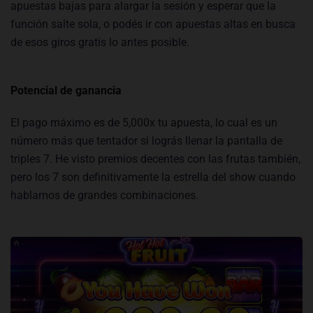
apuestas bajas para alargar la sesión y esperar que la
función salte sola, o podés ir con apuestas altas en busca
de esos giros gratis lo antes posible.
Potencial de ganancia
El pago máximo es de 5,000x tu apuesta, lo cual es un
número más que tentador si lográs llenar la pantalla de
triples 7. He visto premios decentes con las frutas también,
pero los 7 son definitivamente la estrella del show cuando
hablamos de grandes combinaciones.