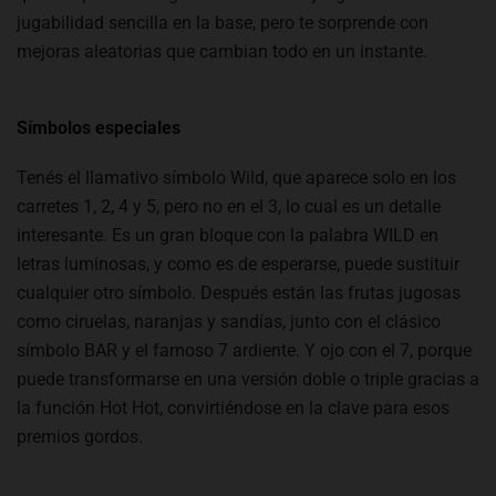
jugabilidad sencilla en la base, pero te sorprende con
mejoras aleatorias que cambian todo en un instante.
Símbolos especiales
Tenés el llamativo símbolo Wild, que aparece solo en los
carretes 1, 2, 4 y 5, pero no en el 3, lo cual es un detalle
interesante. Es un gran bloque con la palabra WILD en
letras luminosas, y como es de esperarse, puede sustituir
cualquier otro símbolo. Después están las frutas jugosas
como ciruelas, naranjas y sandías, junto con el clásico
símbolo BAR y el famoso 7 ardiente. Y ojo con el 7, porque
puede transformarse en una versión doble o triple gracias a
la función Hot Hot, convirtiéndose en la clave para esos
premios gordos.