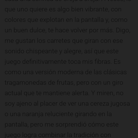
que uno quiere es algo bien vibrante, con
colores que explotan en la pantalla y, como
un buen dulce, te hace volver por más. Digo,
me gustan los carretes que giran con ese
sonido chispeante y alegre, así que este
juego definitivamente toca mis fibras. Es
como una versión moderna de las clásicas
tragamonedas de frutas, pero con un giro
actual que te mantiene alerta. Y miren, no
soy ajeno al placer de ver una cereza jugosa
o una naranja reluciente girando en la
pantalla, pero me sorprendió cómo este
juego logra combinar la tradición con