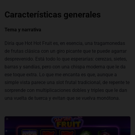
Características generales
Tema y narrativa
Diría que Hot Hot Fruit es, en esencia, una tragamonedas
de frutas clásica con un giro picante que te puede agarrar
desprevenido. Está todo lo que esperarías: cerezas, sietes,
barras y sandías, pero con una chispa moderna que le da
ese toque extra. Lo que me encanta es que, aunque a
simple vista parece una slot frutal tradicional, de repente te
sorprende con multiplicaciones dobles y triples que le dan
una vuelta de tuerca y evitan que se vuelva monótona.