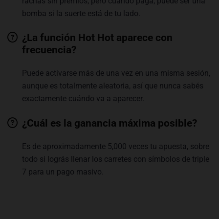
rachas sin premios, pero cuando paga, puede ser una
bomba si la suerte está de tu lado.
¿La función Hot Hot aparece con
frecuencia?
Puede activarse más de una vez en una misma sesión,
aunque es totalmente aleatoria, así que nunca sabés
exactamente cuándo va a aparecer.
¿Cuál es la ganancia máxima posible?
Es de aproximadamente 5,000 veces tu apuesta, sobre
todo si lográs llenar los carretes con símbolos de triple
7 para un pago masivo.