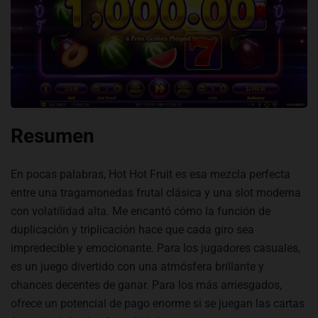
Resumen
En pocas palabras, Hot Hot Fruit es esa mezcla perfecta
entre una tragamonedas frutal clásica y una slot moderna
con volatilidad alta. Me encantó cómo la función de
duplicación y triplicación hace que cada giro sea
impredecible y emocionante. Para los jugadores casuales,
es un juego divertido con una atmósfera brillante y
chances decentes de ganar. Para los más arriesgados,
ofrece un potencial de pago enorme si se juegan las cartas