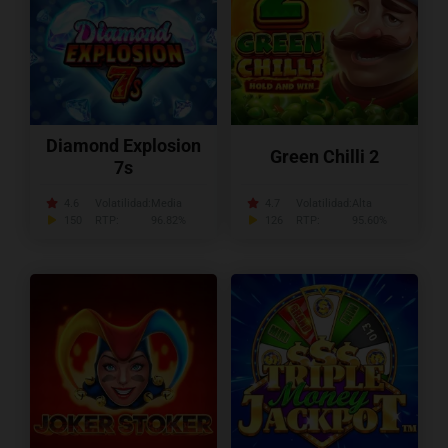
Diamond Explosion
Green Chilli 2
7s
4.6
Volatilidad:
Media
4.7
Volatilidad:
Alta
150
RTP:
96.82%
126
RTP:
95.60%