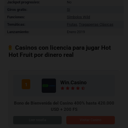
Jackpot progresivo:
No
Giros gratis:
Sí
Funciones:
Símbolos Wild
Temáticas:
Frutas
,
Tragaperras Clásicas
Lanzamiento:
Enero 2019
Casinos con licencia para jugar Hot
Hot Fruit por dinero real
WazBee
2
Paquete de Bonificación de Bienvenida 250% hasta
€2.000 + 200 Giros Gratis
Visitar Casino