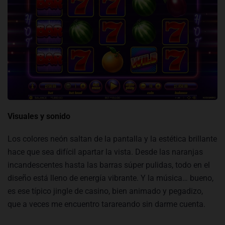
Visuales y sonido
Los colores neón saltan de la pantalla y la estética brillante
hace que sea difícil apartar la vista. Desde las naranjas
incandescentes hasta las barras súper pulidas, todo en el
diseño está lleno de energía vibrante. Y la música… bueno,
es ese típico jingle de casino, bien animado y pegadizo,
que a veces me encuentro tarareando sin darme cuenta.