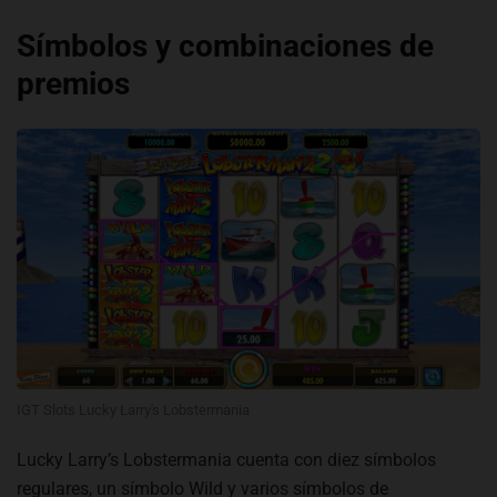
Símbolos y combinaciones de
premios
IGT Slots Lucky Larry's Lobstermania
Lucky Larry’s Lobstermania cuenta con diez símbolos
regulares, un símbolo Wild y varios símbolos de