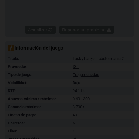
Actualizar
Reportar un problema
Información del juego
Título:
Lucky Larry’s Lobstermania 2
Proveedor:
IGT
Tipo de juego:
Tragamonedas
Volatilidad:
Baja
RTP:
94.11%
Apuesta mínima / máxima:
0.60 - 300
Ganancia máxima:
3,700x
Líneas de pago:
40
Carretes:
5
Filas:
4