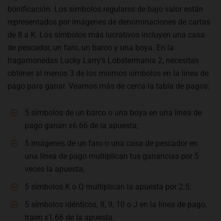
bonificación. Los símbolos regulares de bajo valor están
representados por imágenes de denominaciones de cartas
de 8 a K. Los símbolos más lucrativos incluyen una casa
de pescador, un faro, un barco y una boya. En la
tragamonedas Lucky Larry’s Lobstermania 2, necesitas
obtener al menos 3 de los mismos símbolos en la línea de
pago para ganar. Veamos más de cerca la tabla de pagos:
5 símbolos de un barco o una boya en una línea de
pago ganan x6.66 de la apuesta;
5 imágenes de un faro o una casa de pescador en
una línea de pago multiplican tus ganancias por 5
veces la apuesta;
5 símbolos K o Q multiplican la apuesta por 2.5;
5 símbolos idénticos, 8, 9, 10 o J en la línea de pago,
traen x1.66 de la apuesta.