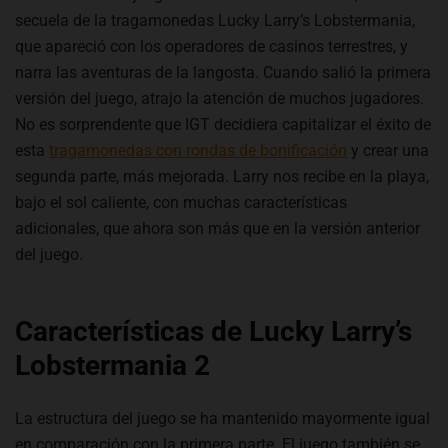
secuela de la tragamonedas Lucky Larry’s Lobstermania,
que apareció con los operadores de casinos terrestres, y
narra las aventuras de la langosta. Cuando salió la primera
versión del juego, atrajo la atención de muchos jugadores.
No es sorprendente que IGT decidiera capitalizar el éxito de
esta
tragamonedas con rondas de bonificación
y crear una
segunda parte, más mejorada. Larry nos recibe en la playa,
bajo el sol caliente, con muchas características
adicionales, que ahora son más que en la versión anterior
del juego.
Características de Lucky Larry’s
Lobstermania 2
La estructura del juego se ha mantenido mayormente igual
en comparación con la primera parte. El juego también se