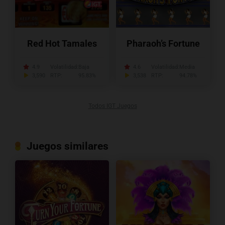
Red Hot Tamales
Pharaoh’s Fortune
4.9
Volatilidad:
Baja
4.6
Volatilidad:
Media
3,590
RTP:
95.83%
3,538
RTP:
94.78%
Todos IGT Juegos
Juegos similares