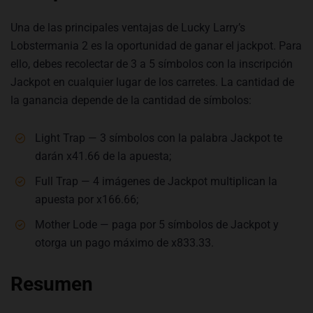
Una de las principales ventajas de Lucky Larry’s
Lobstermania 2 es la oportunidad de ganar el jackpot. Para
ello, debes recolectar de 3 a 5 símbolos con la inscripción
Jackpot en cualquier lugar de los carretes. La cantidad de
la ganancia depende de la cantidad de símbolos:
Light Trap — 3 símbolos con la palabra Jackpot te
darán x41.66 de la apuesta;
Full Trap — 4 imágenes de Jackpot multiplican la
apuesta por x166.66;
Mother Lode — paga por 5 símbolos de Jackpot y
otorga un pago máximo de x833.33.
Resumen