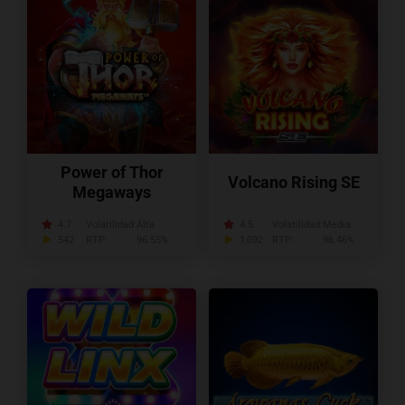
Power of Thor
Volcano Rising SE
Megaways
4.7
Volatilidad:
Alta
4.5
Volatilidad:
Media
542
RTP:
96.55%
1,092
RTP:
96.46%