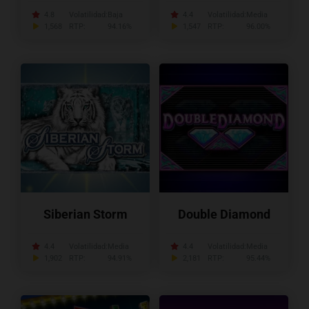
4.8
Volatilidad:
Baja
4.4
Volatilidad:
Media
1,568
RTP:
94.16%
1,547
RTP:
96.00%
Siberian Storm
Double Diamond
4.4
Volatilidad:
Media
4.4
Volatilidad:
Media
1,902
RTP:
94.91%
2,181
RTP:
95.44%