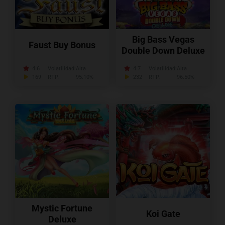
Big Bass Vegas
Faust Buy Bonus
Double Down Deluxe
4.6
Volatilidad:
Alta
4.7
Volatilidad:
Alta
169
RTP:
95.10%
232
RTP:
96.50%
Mystic Fortune
Koi Gate
Deluxe