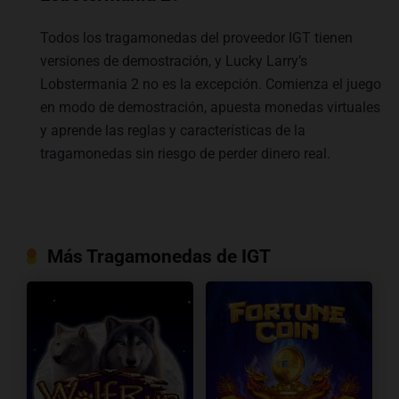
Todos los tragamonedas del proveedor IGT tienen
versiones de demostración, y Lucky Larry’s
Lobstermania 2 no es la excepción. Comienza el juego
en modo de demostración, apuesta monedas virtuales
y aprende las reglas y características de la
tragamonedas sin riesgo de perder dinero real.
Más Tragamonedas de IGT