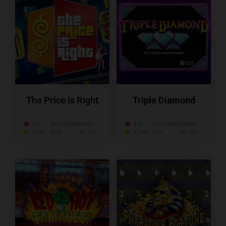
The Price is Right
Triple Diamond
4.6
Volatilidad:
Media
4.3
Volatilidad:
Media
2,335
RTP:
96.25%
2,480
RTP:
95.06%