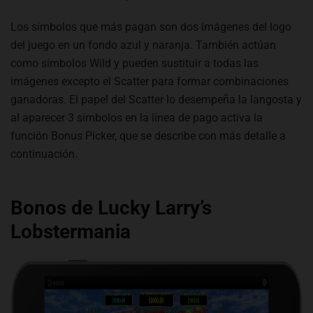
Los símbolos que más pagan son dos imágenes del logo
del juego en un fondo azul y naranja. También actúan
como símbolos Wild y pueden sustituir a todas las
imágenes excepto el Scatter para formar combinaciones
ganadoras. El papel del Scatter lo desempeña la langosta y
al aparecer 3 símbolos en la línea de pago activa la
función Bonus Picker, que se describe con más detalle a
continuación.
Bonos de Lucky Larry’s
Lobstermania