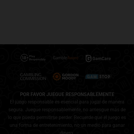
POR FAVOR JUEGUE RESPONSABLEMENTE
El juego responsable es esencial para jugar de manera
segura. Juegue responsablemente, no arriesgue más de
lo que pueda permitirse perder. Recuerde que el juego es
una forma de entretenimiento, no un medio para ganar
dinero.