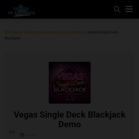
Principal
»
Tragamonedas gratis
»
Microgaming
»
Vegas Single Deck
Blackjack
Vegas Single Deck Blackjack
Demo
por