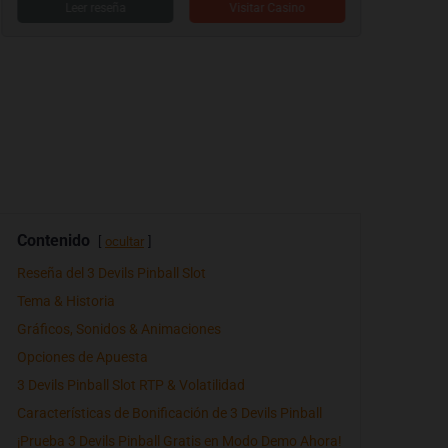
Visitar Casino
Contenido
ocultar
Reseña del 3 Devils Pinball Slot
Tema & Historia
Gráficos, Sonidos & Animaciones
Opciones de Apuesta
3 Devils Pinball Slot RTP & Volatilidad
Características de Bonificación de 3 Devils Pinball
¡Prueba 3 Devils Pinball Gratis en Modo Demo Ahora!