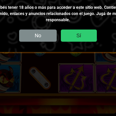
bés tener 18 años o más para acceder a este sitio web. Conti
nido, enlaces y anuncios relacionados con el juego. Jugá de 
responsable.
No
Sí