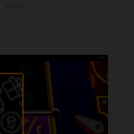
Resumen