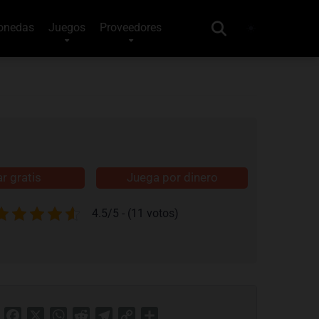
onedas
Juegos
Proveedores
☀️
r gratis
Juega por dinero
4.5/5 - (11 votos)
Facebook
X
WhatsApp
Reddit
Telegram
Copy
Share