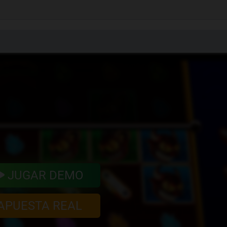
JUGAR DEMO
APUESTA REAL