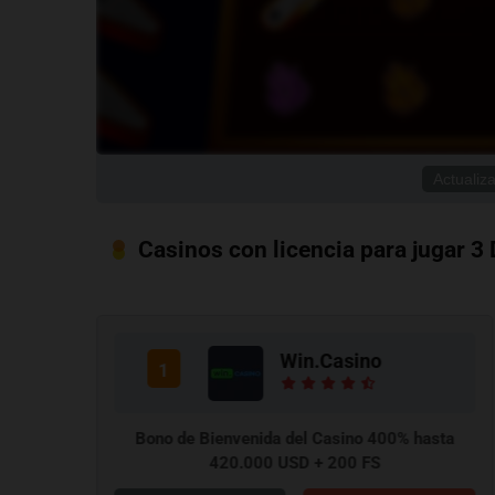
Actualiz
Casinos con licencia para jugar 3 
Win.Casino
1
00
Bono de Bienvenida del Casino 400% hasta
420.000 USD + 200 FS