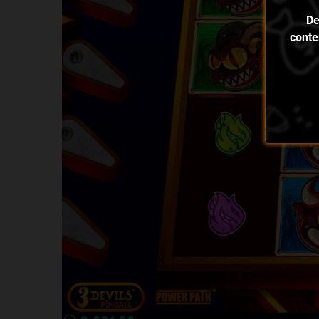
De
conte