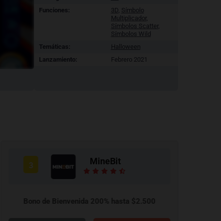
Funciones:
3D
,
Símbolo
Multiplicador
,
Símbolos Scatter
,
Símbolos Wild
Temáticas:
Halloween
Lanzamiento:
Febrero 2021
MineBit
3
Paq
Bono de Bienvenida 200% hasta $2.500