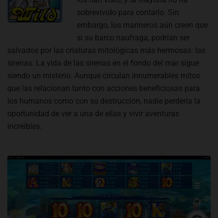
sobrevivido para contarlo. Sin
embargo, los marineros aún creen que
si su barco naufraga, podrían ser
salvados por las criaturas mitológicas más hermosas: las
sirenas. La vida de las sirenas en el fondo del mar sigue
siendo un misterio. Aunque circulan innumerables mitos
que las relacionan tanto con acciones beneficiosas para
los humanos como con su destrucción, nadie perdería la
oportunidad de ver a una de ellas y vivir aventuras
increíbles.