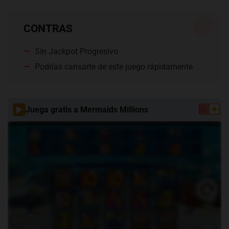
CONTRAS
Sin Jackpot Progresivo
Podrías cansarte de este juego rápidamente
Juega gratis a Mermaids Millions