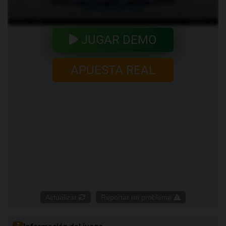
JUGAR DEMO
APUESTA REAL
Actualizar
Reportar un problema