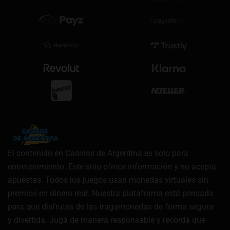
El contenido en Casinos de Argentina es solo para
entretenimiento. Este sitio ofrece información y no acepta
apuestas. Todos los juegos usan monedas virtuales sin
premios en dinero real. Nuestra plataforma está pensada
para que disfrutes de las tragamonedas de forma segura
y divertida. Jugá de manera responsable y recordá que