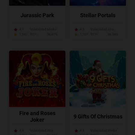
Jurassic Park
Stellar Portals
4.3
Volatilidad:
Media
4.5
Volatilidad:
Alta
1,940
RTP:
96.67%
1,703
RTP:
96.04%
Fire and Roses
9 Gifts Of Christmas
Joker
4.6
Volatilidad:
Alta
4.6
Volatilidad:
Media