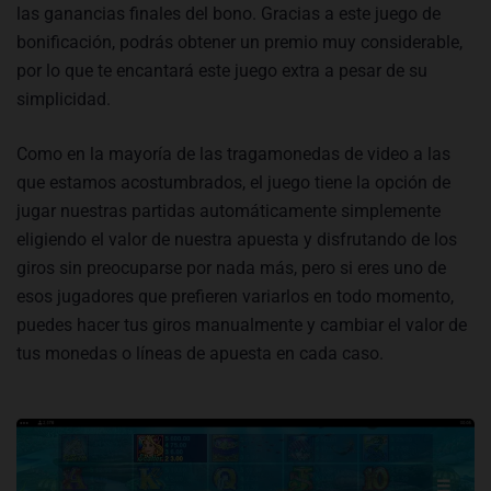
las ganancias finales del bono. Gracias a este juego de
bonificación, podrás obtener un premio muy considerable,
por lo que te encantará este juego extra a pesar de su
simplicidad.
Como en la mayoría de las tragamonedas de video a las
que estamos acostumbrados, el juego tiene la opción de
jugar nuestras partidas automáticamente simplemente
eligiendo el valor de nuestra apuesta y disfrutando de los
giros sin preocuparse por nada más, pero si eres uno de
esos jugadores que prefieren variarlos en todo momento,
puedes hacer tus giros manualmente y cambiar el valor de
tus monedas o líneas de apuesta en cada caso.