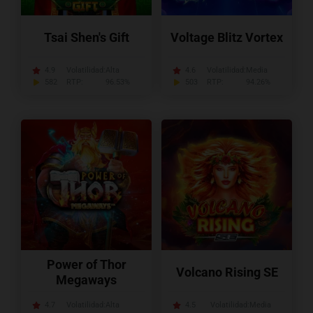
Tsai Shen's Gift
Voltage Blitz Vortex
4.9
Volatilidad:
Alta
4.6
Volatilidad:
Media
582
RTP:
96.53%
503
RTP:
94.26%
Power of Thor
Volcano Rising SE
Megaways
4.7
Volatilidad:
Alta
4.5
Volatilidad:
Media