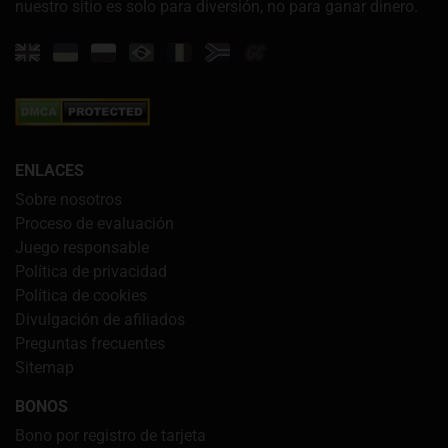
nuestro sitio es solo para diversión, no para ganar dinero.
ENLACES
Sobre nosotros
Proceso de evaluación
Juego responsable
Política de privacidad
Política de cookies
Divulgación de afiliados
Preguntas frecuentes
Sitemap
BONOS
Bono por registro de tarjeta