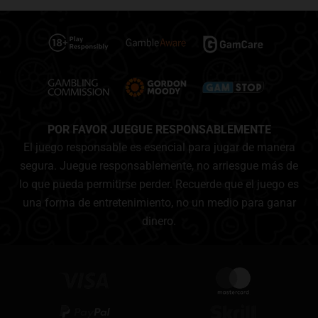
POR FAVOR JUEGUE RESPONSABLEMENTE
El juego responsable es esencial para jugar de manera
segura. Juegue responsablemente, no arriesgue más de
lo que pueda permitirse perder. Recuerde que el juego es
una forma de entretenimiento, no un medio para ganar
dinero.