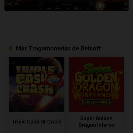
Más Tragamonedas de Betsoft
Super Golden
Triple Cash Or Crash
Dragon Inferno