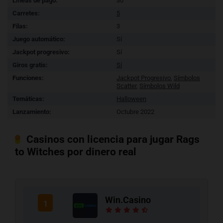
Líneas de pago:
30
Carretes:
5
Filas:
3
Juego automático:
Sí
Jackpot progresivo:
Sí
Giros gratis:
Sí
Funciones:
Jackpot Progresivo
,
Símbolos
Scatter
,
Símbolos Wild
Temáticas:
Halloween
Lanzamiento:
Octubre 2022
Casinos con licencia para jugar Rags
to Witches por dinero real
Win.Casino
1