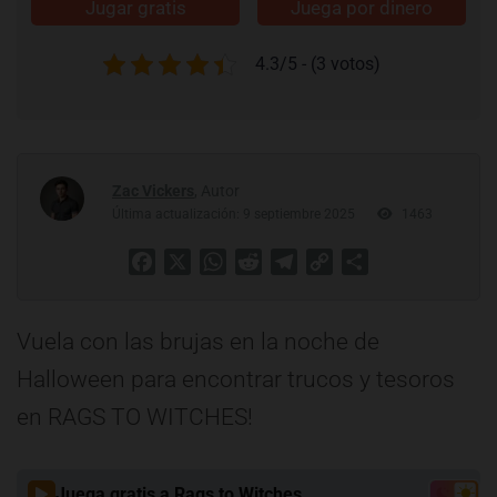
Jugar gratis
Juega por dinero
4.3/5 - (3 votos)
Zac Vickers
, Autor
Última actualización: 9 septiembre 2025
1463
Facebook
X
WhatsApp
Reddit
Telegram
Copy
Share
Link
Vuela con las brujas en la noche de
Halloween para encontrar trucos y tesoros
en RAGS TO WITCHES!
Juega gratis a Rags to Witches