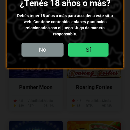
¿Tenés 18 años o más?
4.2
Volatilidad:
Media
4.5
Volatilidad:
Alta
81
RTP:
96.24%
77
RTP:
96.47%
Debés tener 18 años o más para acceder a este sitio
web. Contiene contenido, enlaces y anuncios
relacionados con el juego. Jugá de manera
responsable.
No
Sí
Panther Moon
Roaring Forties
4.5
Volatilidad:
Media
4.5
Volatilidad:
Media
189
RTP:
95.19%
83
RTP:
95.48%