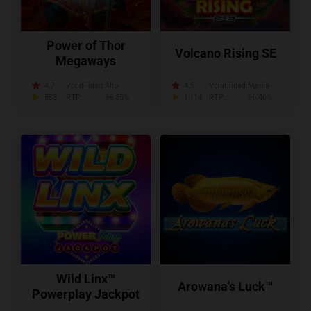
Power of Thor
Volcano Rising SE
Megaways
4.7
Volatilidad:
Alta
4.5
Volatilidad:
Media
553
RTP:
96.55%
1,114
RTP:
96.46%
Wild Linx™
Arowana's Luck™
Powerplay Jackpot