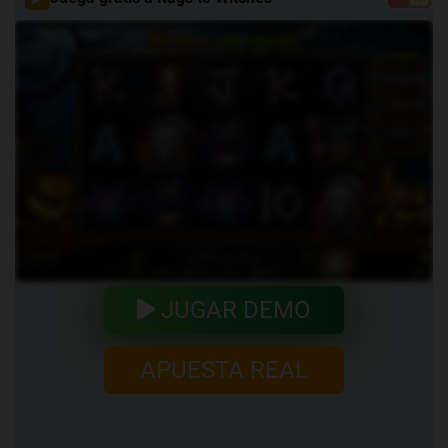
JUGAR DEMO
APUESTA REAL