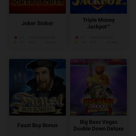
Triple Money
Joker Stoker
Jackpot™
4.9
Volatilidad:
Media
4.4
Volatilidad:
Alta
191
RTP:
96.07%
147
RTP:
95.49%
Big Bass Vegas
Faust Buy Bonus
Double Down Deluxe