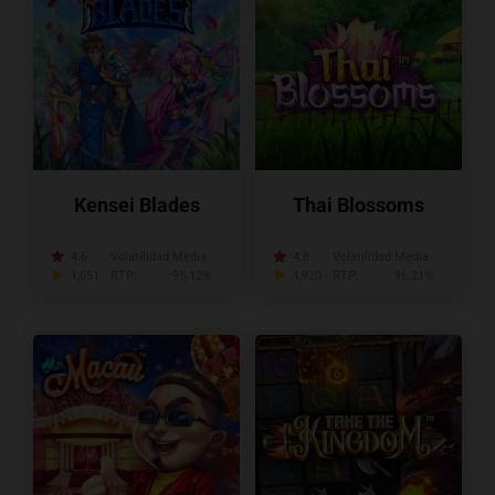
Kensei Blades
Thai Blossoms
4.6
Volatilidad:
Media
4.8
Volatilidad:
Media
1,651
RTP:
95.12%
1,920
RTP:
96.21%