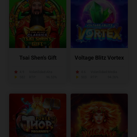
Tsai Shen's Gift
Voltage Blitz Vortex
4.9
Volatilidad:
Alta
4.6
Volatilidad:
Media
582
RTP:
96.53%
503
RTP:
94.26%