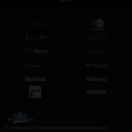
El contenido en Casinos de Argentina es solo para