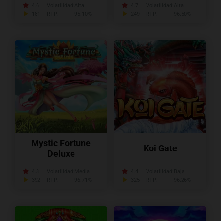
4.6
Volatilidad:
Alta
4.7
Volatilidad:
Alta
181
RTP:
95.10%
249
RTP:
96.50%
Mystic Fortune
Koi Gate
Deluxe
4.3
Volatilidad:
Media
4.4
Volatilidad:
Baja
392
RTP:
96.71%
325
RTP:
96.26%