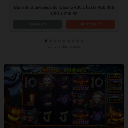
Bono de Bienvenida del Casino 400% hasta 420.000
USD + 200 FS
Visitar Casino
Ver todos los casinos