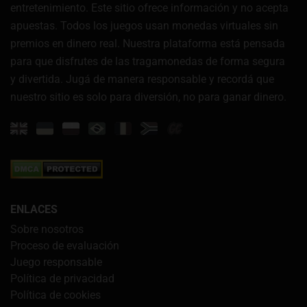
entretenimiento. Este sitio ofrece información y no acepta
apuestas. Todos los juegos usan monedas virtuales sin
premios en dinero real. Nuestra plataforma está pensada
para que disfrutes de las tragamonedas de forma segura
y divertida. Jugá de manera responsable y recordá que
nuestro sitio es solo para diversión, no para ganar dinero.
ENLACES
Sobre nosotros
Proceso de evaluación
Juego responsable
Política de privacidad
Política de cookies