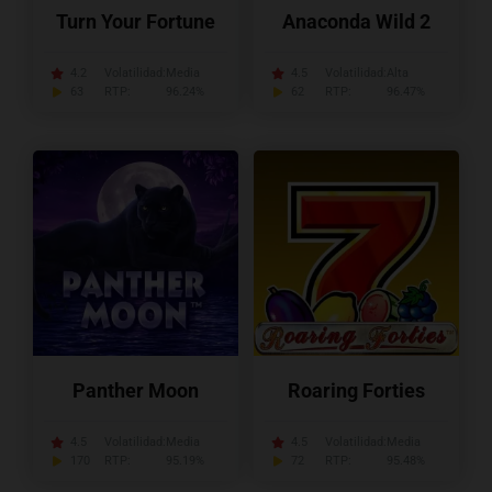
Turn Your Fortune
Anaconda Wild 2
4.2
Volatilidad:
Media
4.5
Volatilidad:
Alta
63
RTP:
96.24%
62
RTP:
96.47%
Panther Moon
Roaring Forties
4.5
Volatilidad:
Media
4.5
Volatilidad:
Media
170
RTP:
95.19%
72
RTP:
95.48%