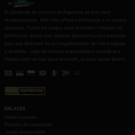
El contenido en Casinos de Argentina es solo para
entretenimiento. Este sitio ofrece información y no acepta
apuestas. Todos los juegos usan monedas virtuales sin
premios en dinero real. Nuestra plataforma está pensada
para que disfrutes de las tragamonedas de forma segura
y divertida. Jugá de manera responsable y recordá que
nuestro sitio es solo para diversión, no para ganar dinero.
ENLACES
Sobre nosotros
Proceso de evaluación
Juego responsable