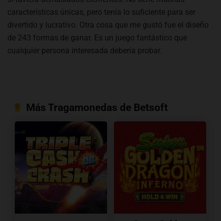
características únicas, pero tenía lo suficiente para ser
divertido y lucrativo. Otra cosa que me gustó fue el diseño
de 243 formas de ganar. Es un juego fantástico que
cualquier persona interesada debería probar.
Más Tragamonedas de Betsoft