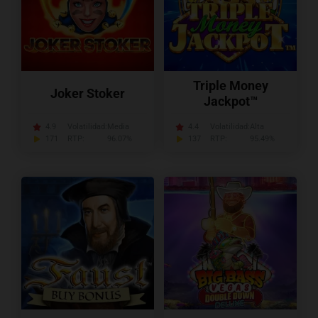
Triple Money
Joker Stoker
Jackpot™
4.9
Volatilidad:
Media
4.4
Volatilidad:
Alta
171
RTP:
96.07%
137
RTP:
95.49%