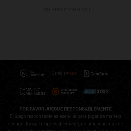
Todas las tragamonedas gratis
POR FAVOR JUEGUE RESPONSABLEMENTE
El juego responsable es esencial para jugar de manera
segura. Juegue responsablemente, no arriesgue más de