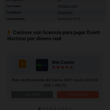
Funciones:
Símbolos Wild
Temáticas:
Espaciales
Lanzamiento:
Noviembre 2015
Casinos con licencia para jugar Event
Horizon por dinero real
WazBee
2
Paquete de Bonificación de Bienvenida 250% hasta
€2.000 + 200 Giros Gratis
Visitar Casino