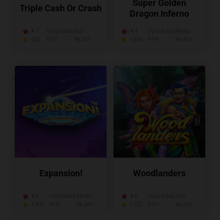
Super Golden
Triple Cash Or Crash
Dragon Inferno
4.7
Volatilidad:
Null
4.4
Volatilidad:
Media
632
RTP:
96.00%
1,816
RTP:
96.41%
Expansion!
Woodlanders
4.6
Volatilidad:
Media
4.6
Volatilidad:
Alta
1,439
RTP:
96.08%
1,522
RTP:
96.06%