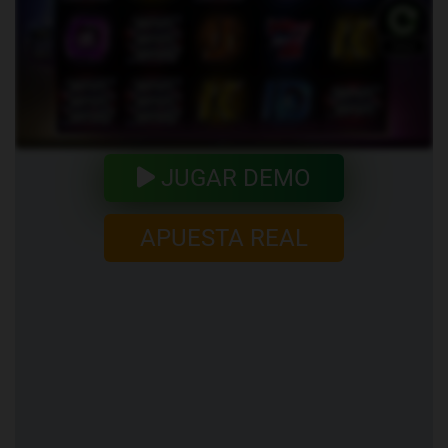
JUGAR DEMO
APUESTA REAL