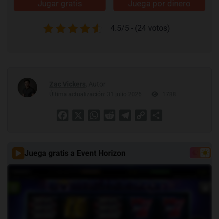
Jugar gratis
Juega por dinero
4.5/5 - (24 votos)
Zac Vickers
, Autor
Última actualización: 31 julio 2026
1788
Facebook
X
WhatsApp
Reddit
Telegram
Copy
Share
Link
Juega gratis a Event Horizon