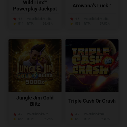
Wild Linx™
Arowana's Luck™
Powerplay Jackpot
4.6
Volatilidad:
Media
4.8
Volatilidad:
Media
514
RTP:
96.48%
558
RTP:
97.52%
Jungle Jim Gold
Triple Cash Or Crash
Blitz
4.7
Volatilidad:
Alta
4.7
Volatilidad:
Null
588
RTP:
96.25%
632
RTP:
96.00%