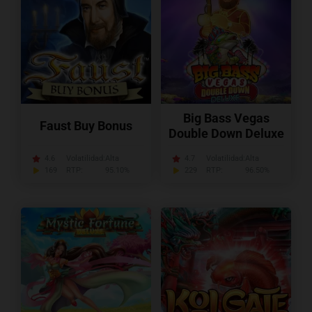
Big Bass Vegas
Faust Buy Bonus
Double Down Deluxe
4.6
Volatilidad:
Alta
4.7
Volatilidad:
Alta
169
RTP:
95.10%
229
RTP:
96.50%