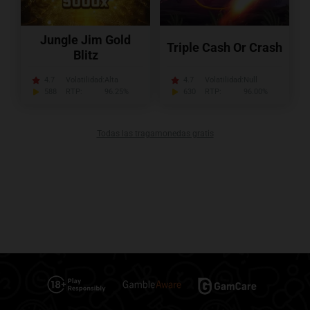
Jungle Jim Gold
Triple Cash Or Crash
Blitz
4.7
Volatilidad:
Alta
4.7
Volatilidad:
Null
588
RTP:
96.25%
630
RTP:
96.00%
Todas las tragamonedas gratis