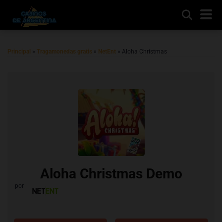
Principal
»
Tragamonedas gratis
»
NetEnt
»
Aloha Christmas
Aloha Christmas Demo
por