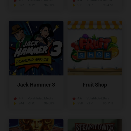
4.7
Volatilidad:
Media
4.4
Volatilidad:
Media
872
RTP:
96.30%
911
RTP:
96.47%
Jack Hammer 3
Fruit Shop
4.7
Volatilidad:
Media
4.6
Volatilidad:
Baja
944
RTP:
96.08%
958
RTP:
96.71%