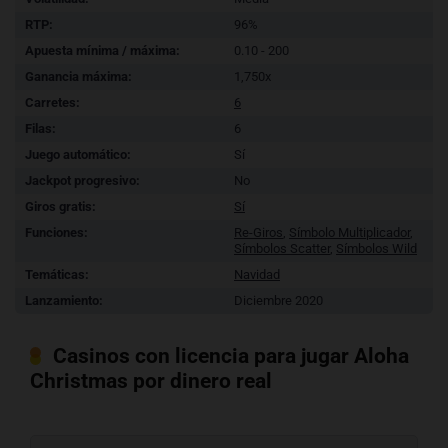
RTP:
96%
Apuesta mínima / máxima:
0.10 - 200
Ganancia máxima:
1,750x
Carretes:
6
Filas:
6
Juego automático:
Sí
Jackpot progresivo:
No
Giros gratis:
Sí
Funciones:
Re-Giros
,
Símbolo Multiplicador
,
Símbolos Scatter
,
Símbolos Wild
Temáticas:
Navidad
Lanzamiento:
Diciembre 2020
Casinos con licencia para jugar Aloha
Christmas por dinero real