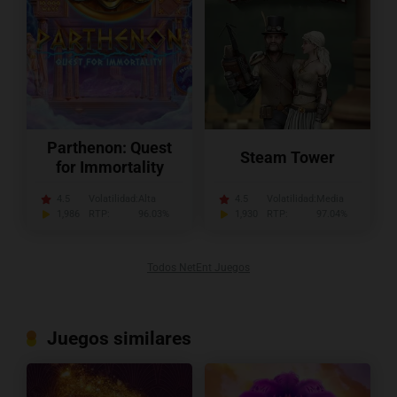
Parthenon: Quest
Steam Tower
for Immortality
4.5
Volatilidad:
Alta
4.5
Volatilidad:
Media
1,986
RTP:
96.03%
1,930
RTP:
97.04%
Todos NetEnt Juegos
Juegos similares