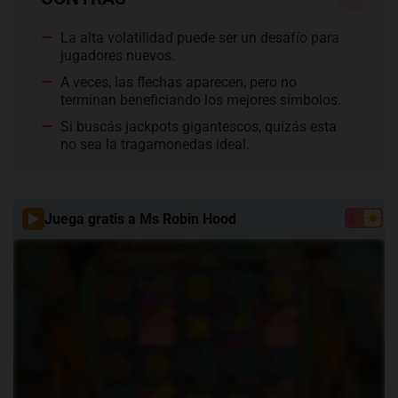
La alta volatilidad puede ser un desafío para
jugadores nuevos.
A veces, las flechas aparecen, pero no
terminan beneficiando los mejores símbolos.
Si buscás jackpots gigantescos, quizás esta
no sea la tragamonedas ideal.
Juega gratis a Ms Robin Hood