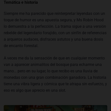
Temática e historia
Siempre me ha parecido que reinterpretar leyendas con un
toque de humor es una apuesta segura, y Ms Robin Hood
lo demuestra a la perfección. La trama sigue a una versión
rebelde del legendario forajido, con un sinfín de referencias
a arqueros audaces, disfraces astutos y una buena dosis
de encanto forestal.
A veces me da la sensación de que en cualquier momento
van a aparecer animalitos del bosque para echarme una
mano… pero en su lugar, lo que recibo es una lluvia de
monedas con una gran combinación ganadora. La historia
tiene una vibra ligera y cómica que te atrapa sin esfuerzo, y
eso es algo que aprecio en una slot.