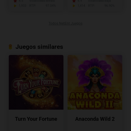
4.5
Volatilidad:
Media
4.9
Volatilidad:
Baja
1,933
RTP:
97.04%
1,414
RTP:
96.90%
Todos NetEnt Juegos
Juegos similares
Turn Your Fortune
Anaconda Wild 2