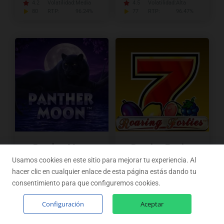
4.2
Volatilidad:
Media
4.5
Volatilidad:
Alta
80
RTP:
96.24%
77
RTP:
96.47%
Panther Moon
Roaring Forties
Usamos cookies en este sitio para mejorar tu experiencia. Al
hacer clic en cualquier enlace de esta página estás dando tu
4.5
Volatilidad:
Media
4.5
Volatilidad:
Media
188
RTP:
95.19%
81
RTP:
95.48%
consentimiento para que configuremos cookies.
Configuración
Aceptar