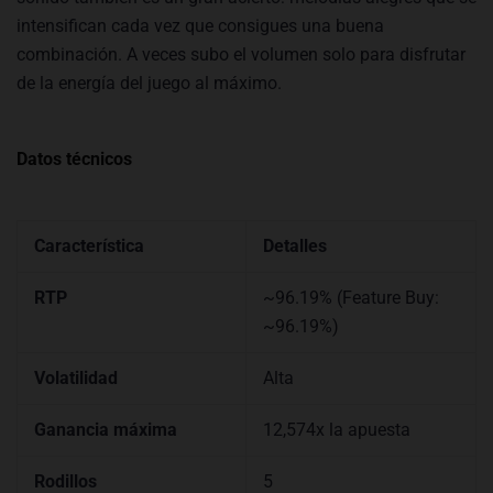
intensifican cada vez que consigues una buena
combinación. A veces subo el volumen solo para disfrutar
de la energía del juego al máximo.
Datos técnicos
Característica
Detalles
RTP
~96.19% (Feature Buy:
~96.19%)
Volatilidad
Alta
Ganancia máxima
12,574x la apuesta
Rodillos
5