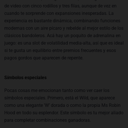
de video con cinco rodillos y tres filas, aunque de vez en
cuando te sorprende con expansiones inesperadas. La
experiencia es bastante dinámica, combinando funciones
modernas con un aire pícaro y rebelde al mejor estilo de los
clásicos bandoleros. Acá hay un poquito de adrenalina en
juego: es una slot de volatilidad media-alta, así que es ideal
si te gusta un equilibrio entre premios frecuentes y esos
pagos gordos que aparecen de repente.
Símbolos especiales
Pocas cosas me emocionan tanto como ver caer los
símbolos especiales. Primero, está el Wild, que aparece
como una elegante ‘W’ dorada o como la propia Ms Robin
Hood en todo su esplendor. Este símbolo es tu mejor aliado
para completar combinaciones ganadoras.