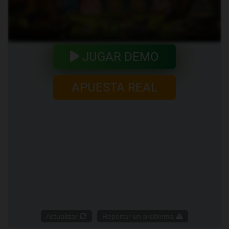
JUGAR DEMO
APUESTA REAL
Actualizar
Reportar un problema