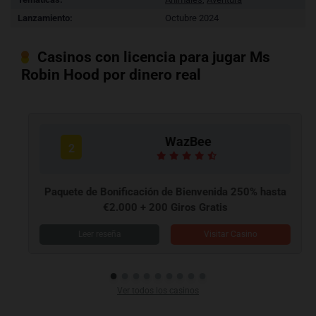
Lanzamiento:
Octubre 2024
Casinos con licencia para jugar Ms
Robin Hood por dinero real
WazBee
2
Paquete de Bonificación de Bienvenida 250% hasta
€2.000 + 200 Giros Gratis
Visitar Casino
Ver todos los casinos