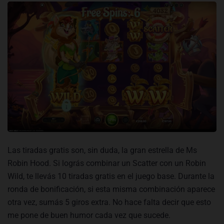
Las tiradas gratis son, sin duda, la gran estrella de Ms
Robin Hood. Si lográs combinar un Scatter con un Robin
Wild, te llevás 10 tiradas gratis en el juego base. Durante la
ronda de bonificación, si esta misma combinación aparece
otra vez, sumás 5 giros extra. No hace falta decir que esto
me pone de buen humor cada vez que sucede.