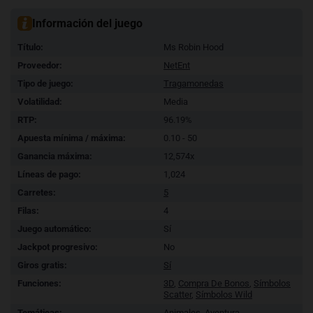
Información del juego
Título:
Ms Robin Hood
Proveedor:
NetEnt
Tipo de juego:
Tragamonedas
Volatilidad:
Media
RTP:
96.19%
Apuesta mínima / máxima:
0.10 - 50
Ganancia máxima:
12,574x
Líneas de pago:
1,024
Carretes:
5
Filas:
4
Juego automático:
Sí
Jackpot progresivo:
No
Giros gratis:
Sí
Funciones:
3D
,
Compra De Bonos
,
Símbolos
Scatter
,
Símbolos Wild
Temáticas:
Animales
,
Aventura