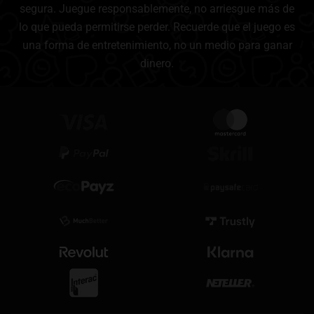
segura. Juegue responsablemente, no arriesgue más de
lo que pueda permitirse perder. Recuerde que el juego es
una forma de entretenimiento, no un medio para ganar
dinero.