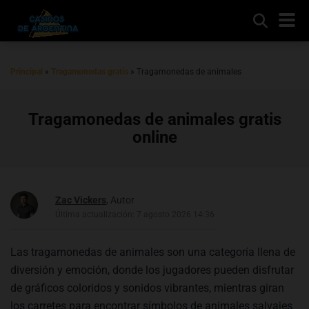
Principal
»
Tragamonedas gratis
»
Tragamonedas de animales
Tragamonedas de animales gratis
online
Zac Vickers
, Autor
Última actualización: 7 agosto 2026 14:36
Las tragamonedas de animales son una categoría llena de
diversión y emoción, donde los jugadores pueden disfrutar
de gráficos coloridos y sonidos vibrantes, mientras giran
los carretes para encontrar símbolos de animales salvajes