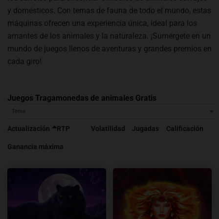
y domésticos. Con temas de fauna de todo el mundo, estas
máquinas ofrecen una experiencia única, ideal para los
amantes de los animales y la naturaleza. ¡Sumérgete en un
mundo de juegos llenos de aventuras y grandes premios en
cada giro!
Juegos Tragamonedas de animales Gratis
Tema
Actualización
RTP
Volatilidad
Jugadas
Calificación
Ganancia máxima