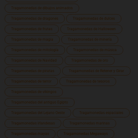
Tragamonedas de dibujos animados
Tragamonedas de dragones
Tragamonedas de dulces
Tragamonedas de frutas
Tragamonedas de Halloween
Tragamonedas de magia
Tragamonedas de minería
Tragamonedas de mitología
Tragamonedas de música
Tragamonedas de Navidad
Tragamonedas de oro
Tragamonedas de piratas
Tragamonedas de Retener y Girar
Tragamonedas de terror
Tragamonedas de tesoros
Tragamonedas de vikingos
Tragamonedas del antiguo Egipto
Tragamonedas del Lejano Oeste
Tragamonedas espaciales
Tragamonedas irlandesas
Tragamonedas marinas
Tragamonedas mayas
Tragamonedas Megaways