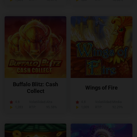
Buffalo Blitz: Cash
Wings of Fire
Collect
4.8
Volatilidad:
Alta
4.8
Volatilidad:
Media
1,283
RTP:
95.58%
1,009
RTP:
92.29%