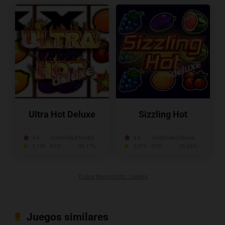
Ultra Hot Deluxe
Sizzling Hot
4.6
Volatilidad:
Media
4.4
Volatilidad:
Media
5,198
RTP:
95.17%
3,519
RTP:
95.66%
Todos Novomatic Juegos
Juegos similares