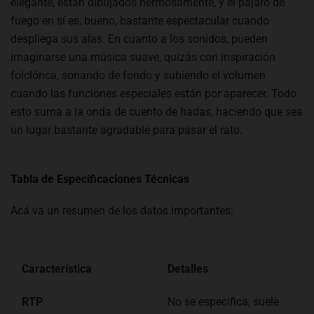
elegante, están dibujados hermosamente, y el pájaro de
fuego en sí es, bueno, bastante espectacular cuando
despliega sus alas. En cuanto a los sonidos, pueden
imaginarse una música suave, quizás con inspiración
folclórica, sonando de fondo y subiendo el volumen
cuando las funciones especiales están por aparecer. Todo
esto suma a la onda de cuento de hadas, haciendo que sea
un lugar bastante agradable para pasar el rato.
Tabla de Especificaciones Técnicas
Acá va un resumen de los datos importantes:
Característica
Detalles
RTP
No se especifica, suele