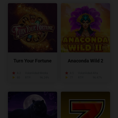
Turn Your Fortune
Anaconda Wild 2
4.2
Volatilidad:
Media
4.5
Volatilidad:
Alta
80
RTP:
96.24%
77
RTP:
96.47%