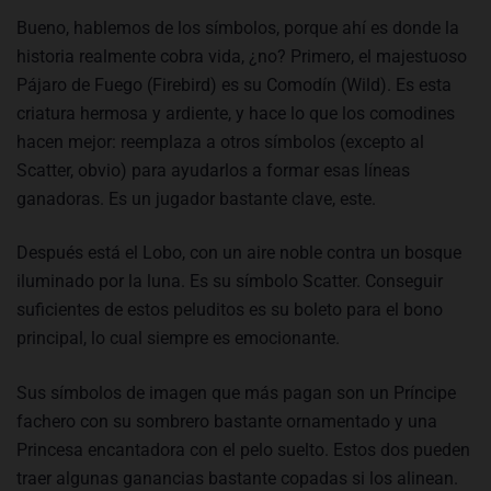
Bueno, hablemos de los símbolos, porque ahí es donde la
historia realmente cobra vida, ¿no? Primero, el majestuoso
Pájaro de Fuego (Firebird) es su Comodín (Wild). Es esta
criatura hermosa y ardiente, y hace lo que los comodines
hacen mejor: reemplaza a otros símbolos (excepto al
Scatter, obvio) para ayudarlos a formar esas líneas
ganadoras. Es un jugador bastante clave, este.
Después está el Lobo, con un aire noble contra un bosque
iluminado por la luna. Es su símbolo Scatter. Conseguir
suficientes de estos peluditos es su boleto para el bono
principal, lo cual siempre es emocionante.
Sus símbolos de imagen que más pagan son un Príncipe
fachero con su sombrero bastante ornamentado y una
Princesa encantadora con el pelo suelto. Estos dos pueden
traer algunas ganancias bastante copadas si los alinean.