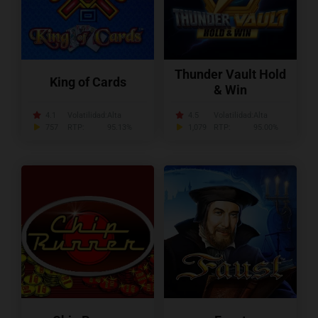
Thunder Vault Hold
King of Cards
& Win
4.1
Volatilidad:
Alta
4.5
Volatilidad:
Alta
757
RTP:
95.13%
1,079
RTP:
95.00%