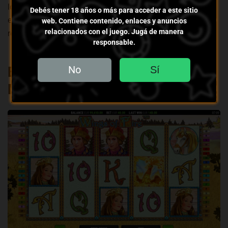
los juegos gratis, porque ahí se pone todavía mejor. Son
Debés tener 18 años o más para acceder a este sitio
estas pequeñas mecánicas las que pueden, ¿viste?,
web. Contiene contenido, enlaces y anuncios
relacionados con el juego. Jugá de manera
realmente cambiar el juego en un giro.
responsable.
No
Bonus de Lujo: Donde Ocurre la
Sí
Magia