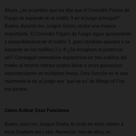
Ahora, ¿se acuerdan que les dije que el Comodín Pájaro de
Fuego se expande en el rodillo 3 en el juego principal?
Bueno, durante los Juegos Gratis, recibe una mejora
importante. El Comodín Pájaro de Fuego sigue apareciendo
y expandiéndose en el rodillo 3, ¡pero también aparece y se
expande en los rodillos 2 y 4! ¿Se imaginan el potencial
ahí? Conseguir comodines expansivos en tres rodillos del
medio al mismo tiempo podría llevar a unas ganancias
espectaculares en múltiples líneas. Esta función es la que
realmente le da al juego ese "qué se yo" de Wings of Fire,
me parece.
Cómo Activar Esas Funciones
Bueno, para los Juegos Gratis, la onda es estar atento a
esos Scatters del Lobo. Necesitan tres de ellos, en