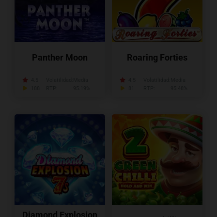
Panther Moon
Roaring Forties
4.5
Volatilidad:
Media
4.5
Volatilidad:
Media
188
RTP:
95.19%
81
RTP:
95.48%
Diamond Explosion