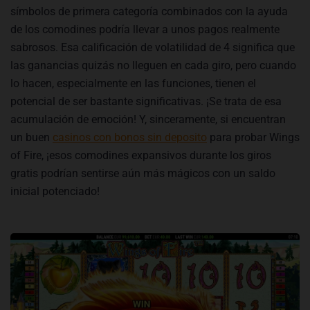
símbolos de primera categoría combinados con la ayuda
de los comodines podría llevar a unos pagos realmente
sabrosos. Esa calificación de volatilidad de 4 significa que
las ganancias quizás no lleguen en cada giro, pero cuando
lo hacen, especialmente en las funciones, tienen el
potencial de ser bastante significativas. ¡Se trata de esa
acumulación de emoción! Y, sinceramente, si encuentran
un buen
casinos con bonos sin deposito
para probar Wings
of Fire, ¡esos comodines expansivos durante los giros
gratis podrían sentirse aún más mágicos con un saldo
inicial potenciado!