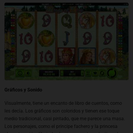
Gráficos y Sonido
Visualmente, tiene un encanto de libro de cuentos, como
les decía. Los gráficos son coloridos y tienen ese toque
medio tradicional, casi pintado, que me parece una masa.
Los personajes, como el príncipe fachero y la princesa