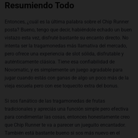
Resumiendo Todo
Entonces, ¿cuál es la última palabra sobre el Chip Runner
posta? Bueno, tengo que decir, habiéndole echado un buen
vistazo esta vez, disfruté bastante su encanto directo. No
intenta ser la tragamonedas más llamativa del mercado,
pero ofrece una experiencia de slot sólida, disfrutable y
auténticamente clásica. Tiene esa confiabilidad de
Novomatic, y es simplemente un juego agradable para
jugar cuando estás con ganas de algo un poco más de la
vieja escuela pero con ese toquecito extra del bonus.
Si sos fanático de las tragamonedas de frutas
tradicionales y apreciás una función simple pero efectiva
para condimentar las cosas, entonces honestamente creo
que Chip Runner te va a parecer un jueguito encantador.
También está bastante bueno si sos más nuevo en el