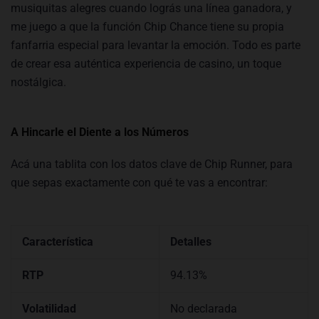
musiquitas alegres cuando lográs una línea ganadora, y
me juego a que la función Chip Chance tiene su propia
fanfarria especial para levantar la emoción. Todo es parte
de crear esa auténtica experiencia de casino, un toque
nostálgica.
A Hincarle el Diente a los Números
Acá una tablita con los datos clave de Chip Runner, para
que sepas exactamente con qué te vas a encontrar:
Característica
Detalles
RTP
94.13%
Volatilidad
No declarada