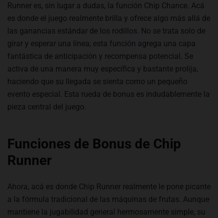
Runner es, sin lugar a dudas, la función Chip Chance. Acá
es donde el juego realmente brilla y ofrece algo más allá de
las ganancias estándar de los rodillos. No se trata solo de
girar y esperar una línea; esta función agrega una capa
fantástica de anticipación y recompensa potencial. Se
activa de una manera muy específica y bastante prolija,
haciendo que su llegada se sienta como un pequeño
evento especial. Esta rueda de bonus es indudablemente la
pieza central del juego.
Funciones de Bonus de Chip
Runner
Ahora, acá es donde Chip Runner realmente le pone picante
a la fórmula tradicional de las máquinas de frutas. Aunque
mantiene la jugabilidad general hermosamente simple, su