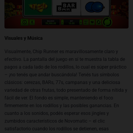
Visuales y Música
Visualmente, Chip Runner es maravillosamente claro y
efectivo. La pantalla del juego en sí te muestra la tabla de
pagos a cada lado de los rodillos, lo cual es súper práctico
– ¡no tenés que andar buscándola! Tenés tus símbolos
clásicos: cerezas, BARs, 77s, campanas y una deliciosa
variedad de otras frutas, todo presentado de forma nítida y
fácil de ver. El fondo es simple, manteniendo el foco
firmemente en los rodillos y las posibles ganancias. En
cuanto a los sonidos, podés esperar esos jingles y
zumbidos característicos de Novomatic – el clic
satisfactorio cuando los rodillos se detienen, esas