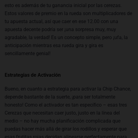
esto es además de tu ganancia inicial por las cerezas.
Estos valores de premio en la rueda son multiplicadores de
tu apuesta actual, así que caer en ese 12.00 con una
apuesta decente podría ser ¡una sorpresa muy, muy
agradable, la verdad! Es un concepto simple, pero ¡ufa, la
anticipación mientras esa rueda gira y gira es
sencillamente genial!
Estrategias de Activación
Bueno, en cuanto a estrategia para activar la Chip Chance,
depende bastante de la suerte, ¡para ser totalmente
honesto! Como el activador es tan específico – esas tres
Cerezas que necesitan caer justo, justo en la línea del
medio – no hay mucha planificación complicada que
puedas hacer más allá de girar los rodillos y esperar que
esas frutitas rojas decidan alinearse perfectamente para