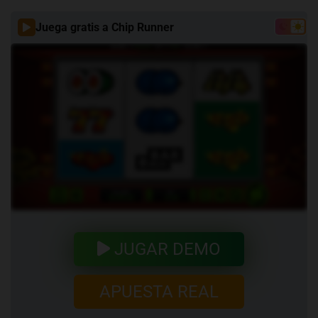
Juega gratis a Chip Runner
JUGAR DEMO
APUESTA REAL