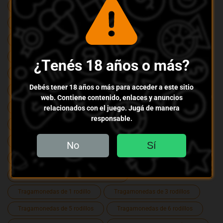
Tragamonedas con jackpot fijo
Tragamonedas con jackpot progresivo
Tragamonedas con juegos de bonificación
Tragamonedas con mejor RTP
¿Tenés 18 años o más?
Tragamonedas con pagos en grupo
Debés tener 18 años o más para acceder a este sitio
Tragamonedas con re-giros
web. Contiene contenido, enlaces y anuncios
Tragamonedas con símbolo multiplicador
relacionados con el juego. Jugá de manera
responsable.
Tragamonedas con símbolos apilados
Tragamonedas con símbolos scatter
No
Sí
Tragamonedas con símbolos wild
Tragamonedas con wilds expansivos
Tragamonedas de 1 rodillo
Tragamonedas de 3 rodillos
Tragamonedas de 5 rodillos
Tragamonedas de 6 rodillos