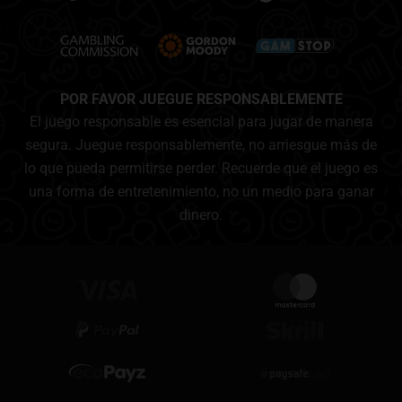
POR FAVOR JUEGUE RESPONSABLEMENTE
El juego responsable es esencial para jugar de manera
segura. Juegue responsablemente, no arriesgue más de
lo que pueda permitirse perder. Recuerde que el juego es
una forma de entretenimiento, no un medio para ganar
dinero.