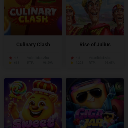
Culinary Clash
Rise of Julius
4.8
Volatilidad:
Alta
4.5
Volatilidad:
Alta
663
RTP:
96.29%
1,228
RTP:
96.65%