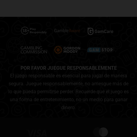
POR FAVOR JUEGUE RESPONSABLEMENTE
El juego responsable es esencial para jugar de manera
segura. Juegue responsablemente, no arriesgue más de
lo que pueda permitirse perder. Recuerde que el juego es
una forma de entretenimiento, no un medio para ganar
dinero.