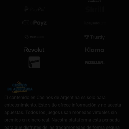
El contenido en Casinos de Argentina es solo para
entretenimiento. Este sitio ofrece información y no acepta
apuestas. Todos los juegos usan monedas virtuales sin
premios en dinero real. Nuestra plataforma está pensada
para que disfrutes de las tragamonedas de forma segura