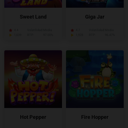
Sweet Land
Giga Jar
4.4
Volatilidad:
Media
4.7
Volatilidad:
Media
1,639
RTP:
97.00%
1,928
RTP:
96.47%
Hot Pepper
Fire Hopper