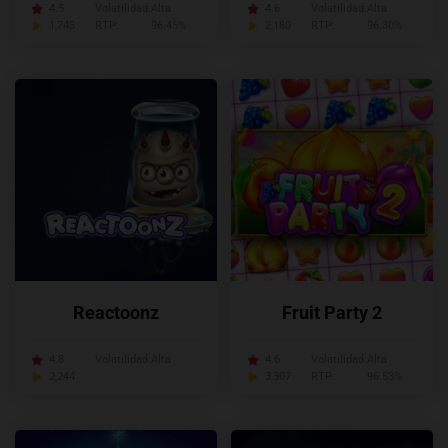
4.5
Volatilidad:
Alta
4.6
Volatilidad:
Alta
1,745
RTP:
96.45%
2,180
RTP:
96.30%
Reactoonz
Fruit Party 2
4.8
Volatilidad:
Alta
4.6
Volatilidad:
Alta
2,244
3,307
RTP:
96.53%