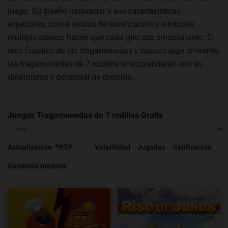
juego. Su diseño innovador y sus características
especiales, como rondas de bonificación y símbolos
multiplicadores, hacen que cada giro sea emocionante. Si
eres fanático de las tragamonedas y buscas algo diferente,
las tragamonedas de 7 rodillos te sorprenderán con su
dinamismo y potencial de premios.
Juegos Tragamonedas de 7 rodillos Gratis
Tema
Actualización
RTP
Volatilidad
Jugadas
Calificación
Ganancia máxima