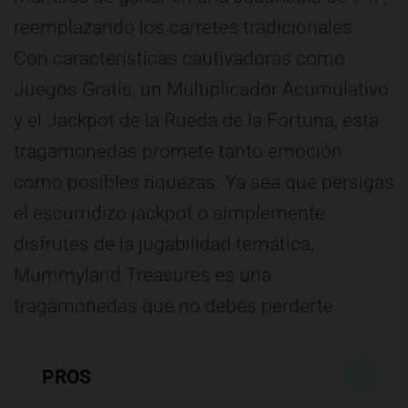
reemplazando los carretes tradicionales.
Con características cautivadoras como
Juegos Gratis, un Multiplicador Acumulativo
y el Jackpot de la Rueda de la Fortuna, esta
tragamonedas promete tanto emoción
como posibles riquezas. Ya sea que persigas
el escurridizo jackpot o simplemente
disfrutes de la jugabilidad temática,
Mummyland Treasures es una
tragamonedas que no debes perderte.
PROS