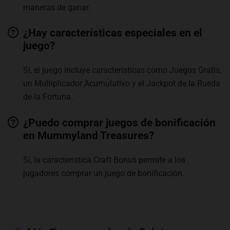
maneras de ganar.
¿Hay características especiales en el
juego?
Sí, el juego incluye características como Juegos Gratis,
un Multiplicador Acumulativo y el Jackpot de la Rueda
de la Fortuna.
¿Puedo comprar juegos de bonificación
en Mummyland Treasures?
Sí, la característica Craft Bonus permite a los
jugadores comprar un juego de bonificación.