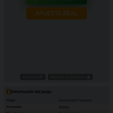
APUESTA REAL
Actualizar
Reportar un problema
Información del juego
Título:
Mummyland Treasures
Proveedor:
Belatra