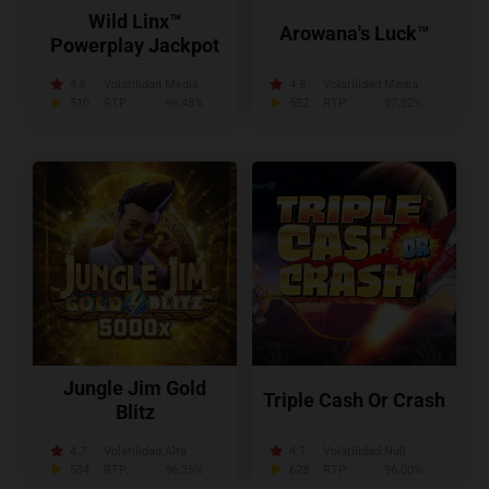
Wild Linx™
Arowana's Luck™
Powerplay Jackpot
4.6
Volatilidad:
Media
4.8
Volatilidad:
Media
510
RTP:
96.48%
552
RTP:
97.52%
Jungle Jim Gold
Triple Cash Or Crash
Blitz
4.7
Volatilidad:
Alta
4.7
Volatilidad:
Null
584
RTP:
96.25%
628
RTP:
96.00%