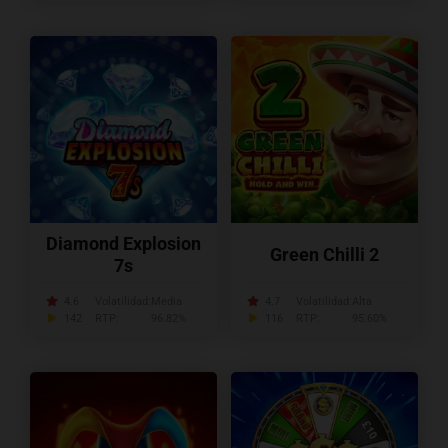
Diamond Explosion
Green Chilli 2
7s
4.6
Volatilidad:
Media
4.7
Volatilidad:
Alta
142
RTP:
96.82%
116
RTP:
95.60%