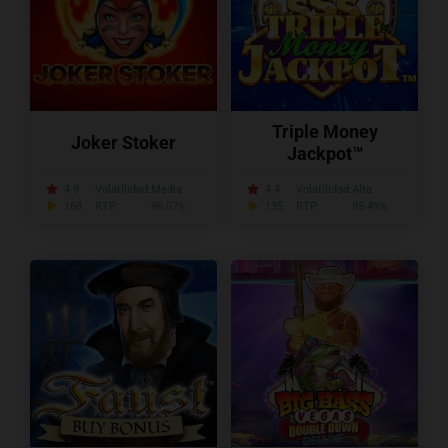
Triple Money
Joker Stoker
Jackpot™
4.9
Volatilidad:
Media
4.4
Volatilidad:
Alta
168
RTP:
96.07%
135
RTP:
95.49%