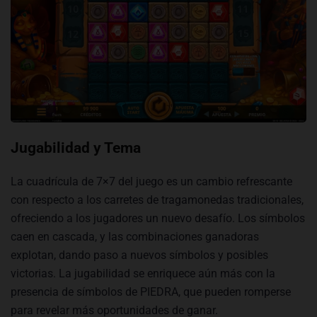
Jugabilidad y Tema
La cuadrícula de 7×7 del juego es un cambio refrescante
con respecto a los carretes de tragamonedas tradicionales,
ofreciendo a los jugadores un nuevo desafío. Los símbolos
caen en cascada, y las combinaciones ganadoras
explotan, dando paso a nuevos símbolos y posibles
victorias. La jugabilidad se enriquece aún más con la
presencia de símbolos de PIEDRA, que pueden romperse
para revelar más oportunidades de ganar.