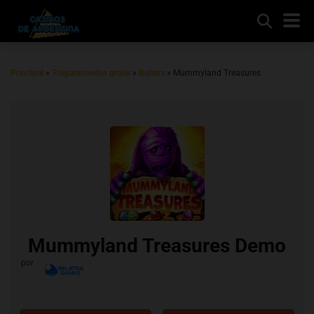
Principal
»
Tragamonedas gratis
»
Belatra
»
Mummyland Treasures
Mummyland Treasures Demo
por