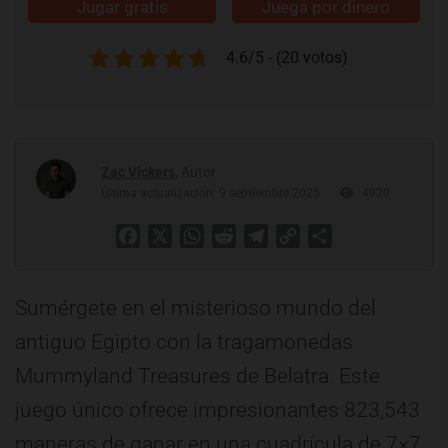
Jugar gratis
Juega por dinero
4.6/5 - (20 votos)
Zac Vickers
, Autor
Última actualización: 9 septiembre 2025
4920
Facebook
X
WhatsApp
Reddit
Telegram
Copy
Share
Link
Sumérgete en el misterioso mundo del
antiguo Egipto con la tragamonedas
Mummyland Treasures de Belatra. Este
juego único ofrece impresionantes 823,543
maneras de ganar en una cuadrícula de 7×7,