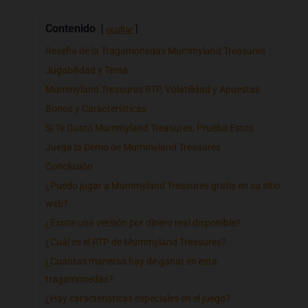
Contenido
ocultar
Reseña de la Tragamonedas Mummyland Treasures
Jugabilidad y Tema
Mummyland Treasures RTP, Volatilidad y Apuestas
Bonos y Características
Si Te Gustó Mummyland Treasures, Prueba Estos
Juega la Demo de Mummyland Treasures
Conclusión
¿Puedo jugar a Mummyland Treasures gratis en su sitio
web?
¿Existe una versión por dinero real disponible?
¿Cuál es el RTP de Mummyland Treasures?
¿Cuántas maneras hay de ganar en esta
tragamonedas?
¿Hay características especiales en el juego?