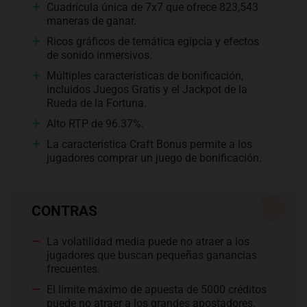
Cuadrícula única de 7x7 que ofrece 823,543
maneras de ganar.
Ricos gráficos de temática egipcia y efectos
de sonido inmersivos.
Múltiples características de bonificación,
incluidos Juegos Gratis y el Jackpot de la
Rueda de la Fortuna.
Alto RTP de 96.37%.
La característica Craft Bonus permite a los
jugadores comprar un juego de bonificación.
CONTRAS
La volatilidad media puede no atraer a los
jugadores que buscan pequeñas ganancias
frecuentes.
El límite máximo de apuesta de 5000 créditos
puede no atraer a los grandes apostadores.