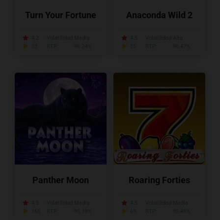
Turn Your Fortune
Anaconda Wild 2
4.2
Volatilidad:
Media
4.5
Volatilidad:
Alta
53
RTP:
96.24%
55
RTP:
96.47%
Panther Moon
Roaring Forties
4.5
Volatilidad:
Media
4.5
Volatilidad:
Media
165
RTP:
95.19%
69
RTP:
95.48%