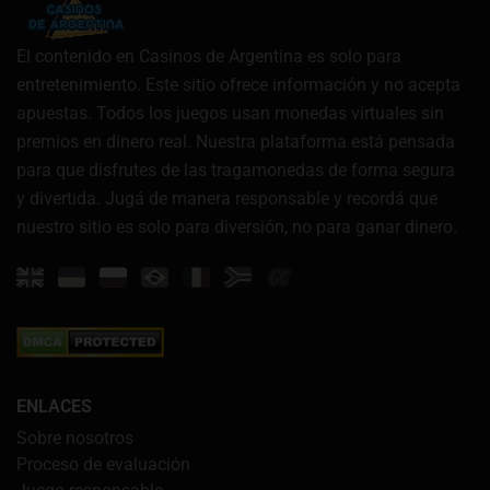
El contenido en Casinos de Argentina es solo para
entretenimiento. Este sitio ofrece información y no acepta
apuestas. Todos los juegos usan monedas virtuales sin
premios en dinero real. Nuestra plataforma está pensada
para que disfrutes de las tragamonedas de forma segura
y divertida. Jugá de manera responsable y recordá que
nuestro sitio es solo para diversión, no para ganar dinero.
ENLACES
Sobre nosotros
Proceso de evaluación