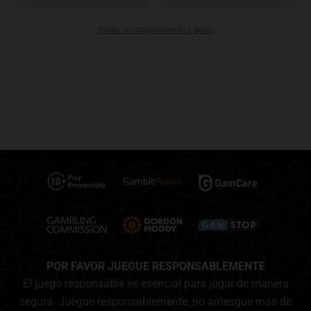
Todas las tragamonedas gratis
POR FAVOR JUEGUE RESPONSABLEMENTE
El juego responsable es esencial para jugar de manera
segura. Juegue responsablemente, no arriesgue más de