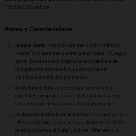
125,000,000 créditos.
Bonos y Características
Juegos Gratis:
Activado por tres o más símbolos
scatter, los jugadores pueden ganar hasta 18 juegos
gratis. Durante estos juegos, la característica de
Multiplicador Acumulativo puede aumentar
significativamente las ganancias.
Craft Bonus:
Esta característica permite a los
jugadores comprar un juego de bonificación, cuyo
valor depende de la apuesta del juego principal.
Jackpot de la Rueda de la Fortuna:
Acumula puntos
JP con cada giro, y una vez que alcances los 2000
puntos, se activa el Super Jackpot, ofreciendo la