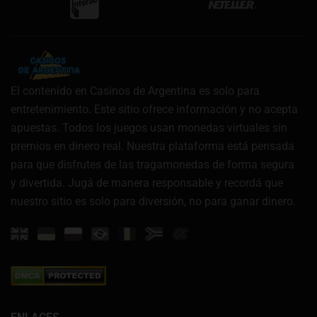
El contenido en Casinos de Argentina es solo para
entretenimiento. Este sitio ofrece información y no acepta
apuestas. Todos los juegos usan monedas virtuales sin
premios en dinero real. Nuestra plataforma está pensada
para que disfrutes de las tragamonedas de forma segura
y divertida. Jugá de manera responsable y recordá que
nuestro sitio es solo para diversión, no para ganar dinero.