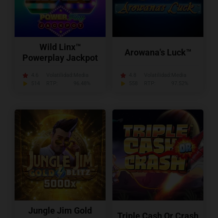
Wild Linx™
Arowana's Luck™
Powerplay Jackpot
4.6
Volatilidad:
Media
4.8
Volatilidad:
Media
514
RTP:
96.48%
558
RTP:
97.52%
Jungle Jim Gold
Triple Cash Or Crash