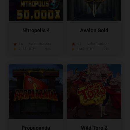
Nitropolis 4
Avalon Gold
4.6
Volatilidad:
Alta
4.7
Volatilidad:
Alta
2,187
RTP:
94%
1,669
RTP:
94%
Propaganda
Wild Toro 2