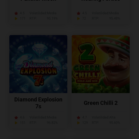
4.5
Volatilidad:
Media
4.5
Volatilidad:
Media
171
RTP:
95.19%
72
RTP:
95.48%
Diamond Explosion
Green Chilli 2
7s
4.6
Volatilidad:
Media
4.7
Volatilidad:
Alta
151
RTP:
96.82%
129
RTP:
95.60%