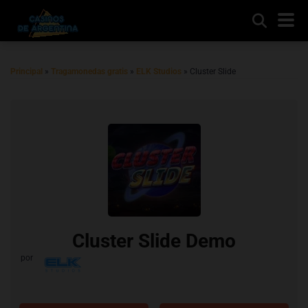
Principal
»
Tragamonedas gratis
»
ELK Studios
»
Cluster Slide
Cluster Slide Demo
por