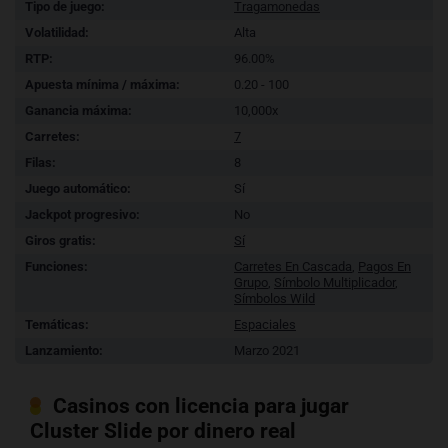
Tipo de juego:
Tragamonedas
Volatilidad:
Alta
RTP:
96.00%
Apuesta mínima / máxima:
0.20 - 100
Ganancia máxima:
10,000x
Carretes:
7
Filas:
8
Juego automático:
Sí
Jackpot progresivo:
No
Giros gratis:
Sí
Funciones:
Carretes En Cascada
,
Pagos En
Grupo
,
Símbolo Multiplicador
,
Símbolos Wild
Temáticas:
Espaciales
Lanzamiento:
Marzo 2021
Casinos con licencia para jugar
Cluster Slide por dinero real