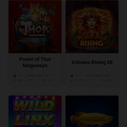
Power of Thor
Volcano Rising SE
Megaways
4.7
Volatilidad:
Alta
4.5
Volatilidad:
Media
541
RTP:
96.55%
1,091
RTP:
96.46%