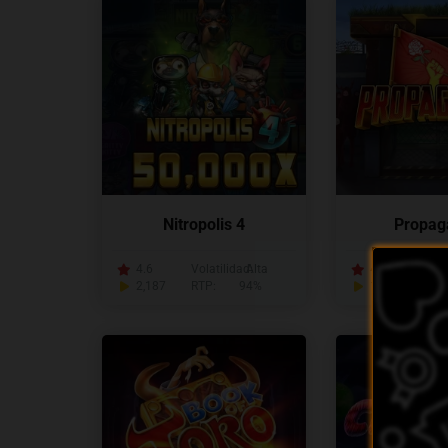
Nitropolis 4
Propag
4.6
Volatilidad:
Alta
4.8
Vola
2,187
RTP:
94%
1,856
RTP