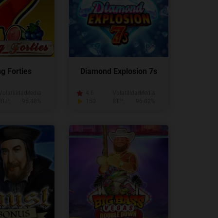
g Forties
Diamond Explosion 7s
Volatilidad:
Media
4.6
Volatilidad:
Media
RTP:
95.48%
150
RTP:
96.82%