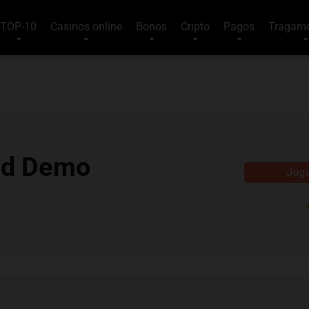
TOP-10
Casinos online
Bonos
Cripto
Pagos
Tragam
ld Demo
Juga