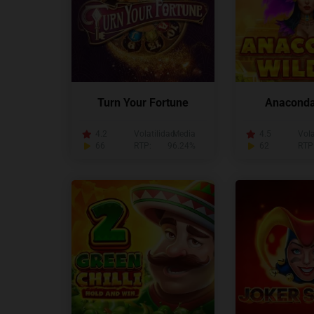
Turn Your Fortune
Anaconda
4.2
Volatilidad:
Media
4.5
Vola
66
RTP:
96.24%
62
RTP