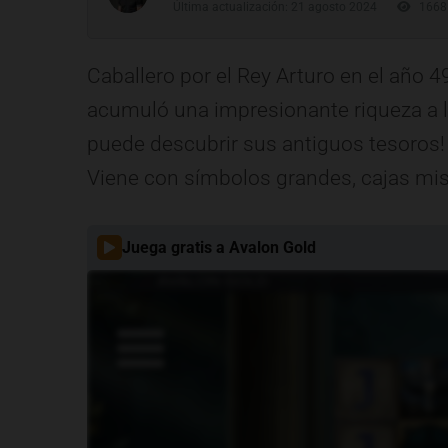
Última actualización: 21 agosto 2024
1668
Caballero por el Rey Arturo en el año 4
acumuló una impresionante riqueza a lo
puede descubrir sus antiguos tesoros! 
Viene con símbolos grandes, cajas mis
Juega gratis a Avalon Gold