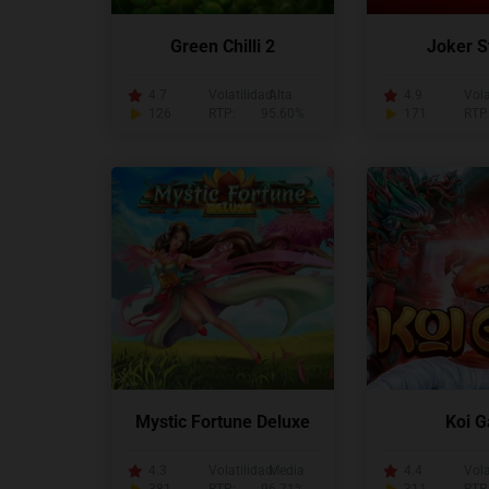
Green Chilli 2
Joker S
4.7
Volatilidad:
Alta
4.9
Vola
126
RTP:
95.60%
171
RTP
Mystic Fortune Deluxe
Koi G
4.3
Volatilidad:
Media
4.4
Vola