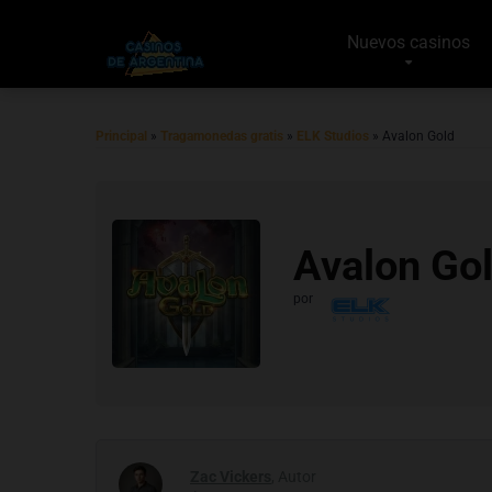
Nuevos casinos
Principal
»
Tragamonedas gratis
»
ELK Studios
»
Avalon Gold
Avalon Go
por
Zac Vickers
, Autor