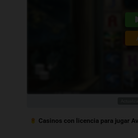
Actualiz
Casinos con licencia para jugar Av