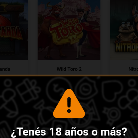
anda
Wild Toro 2
Nitr
tilidad:
Alta
4.5
Volatilidad:
Alta
4.4
:
95.00%
1,629
RTP:
95.00%
4,056
¿Tenés 18 años o más?