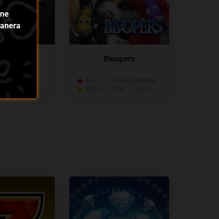
ene
manera
anhoe
Bloopers
Volatilidad:
Alta
4.1
Volatilidad:
Media
RTP:
96.30%
2,028
RTP:
96.1%