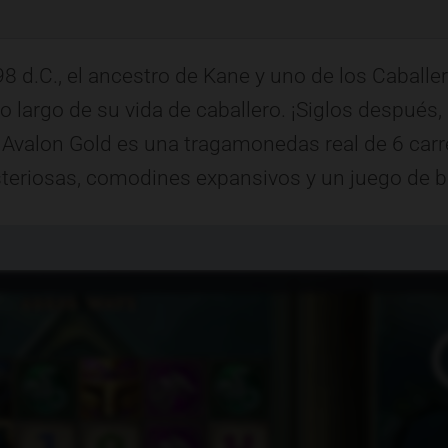
98 d.C., el ancestro de Kane y uno de los Caballe
 largo de su vida de caballero. ¡Siglos después,
Avalon Gold es una tragamonedas real de 6 carre
teriosas, comodines expansivos y un juego de b