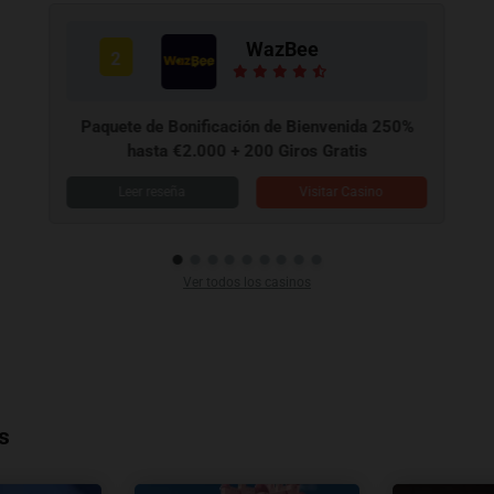
WazBee
2
Paquete de Bonificación de Bienvenida 250%
hasta €2.000 + 200 Giros Gratis
Visitar Casino
Ver todos los casinos
s