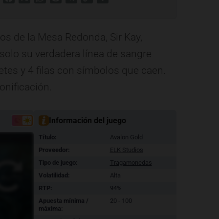
Link
ros de la Mesa Redonda, Sir Kay,
 solo su verdadera línea de sangre
tes y 4 filas con símbolos que caen.
onificación.
Información del juego
Título:
Avalon Gold
Proveedor:
ELK Studios
Tipo de juego:
Tragamonedas
Volatilidad:
Alta
RTP:
94%
Apuesta mínima /
20 - 100
máxima: