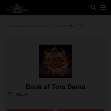
Principal
»
Tragamonedas gratis
»
ELK Studios
»
Book of Toro
Book of Toro Demo
por