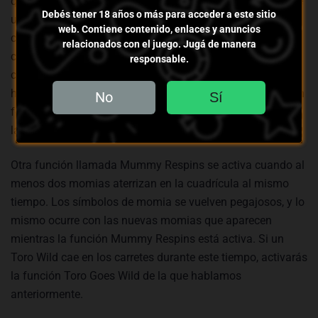
que llegue al final y salga de la cuadrícula. La aparición de
Debés tener 18 años o más para acceder a este sitio
un símbolo de momia puede extender la duración del
web. Contiene contenido, enlaces y anuncios
comodín de Toro, que intentará derribar la momia de la
relacionados con el juego. Jugá de manera
cuadrícula. El Toro Wild también deja un rastro detrás
responsable.
cuando la función Toro Goes Wild está activa. Este rastro
hace que todos los scatters/comodines sean pegajosos en
No
Sí
forma de libro, y por lo tanto permanecen hasta el final de
la función.
Otra función llamada Mummy Respins se activa cuando al
menos dos momias aterrizan en la cuadrícula al mismo
tiempo. Los símbolos de momia se vuelven pegajosos, y lo
mismo ocurre con las nuevas momias que aparecen
mientras la función Mummy Respins está activa. Si un
Toro Wild cae en los carretes durante este tiempo, activarás
la función Toro Goes Wild de la que hablamos
anteriormente.