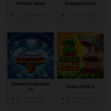
Panther Moon
Roaring Forties
4.5
Volatilidad:
Media
4.5
Volatilidad:
Media
182
RTP:
95.19%
77
RTP:
95.48%
Diamond Explosion
Green Chilli 2
7s
4.6
Volatilidad:
Media
4.7
Volatilidad:
Alta
159
RTP:
96.82%
136
RTP:
95.60%