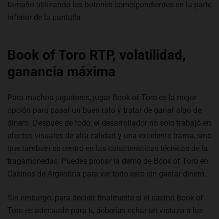
tamaño utilizando los botones correspondientes en la parte
inferior de la pantalla.
Book of Toro RTP, volatilidad,
ganancia máxima
Para muchos jugadores, jugar Book of Toro es la mejor
opción para pasar un buen rato y tratar de ganar algo de
dinero. Después de todo, el desarrollador no solo trabajó en
efectos visuales de alta calidad y una excelente trama, sino
que también se centró en las características técnicas de la
tragamonedas. Puedes probar la demo de Book of Toro en
Casinos de Argentina para ver todo esto sin gastar dinero.
Sin embargo, para decidir finalmente si el casino Book of
Toro es adecuado para ti, deberías echar un vistazo a los