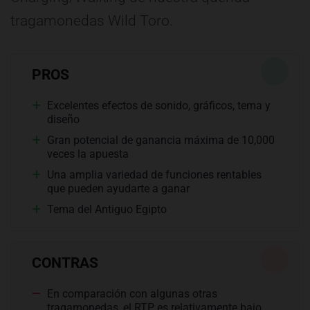
tragamonedas Wild Toro.
PROS
Excelentes efectos de sonido, gráficos, tema y
diseño
Gran potencial de ganancia máxima de 10,000
veces la apuesta
Una amplia variedad de funciones rentables
que pueden ayudarte a ganar
Tema del Antiguo Egipto
CONTRAS
En comparación con algunas otras
tragamonedas, el RTP es relativamente bajo.