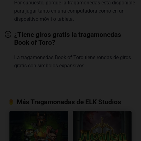
Por supuesto, porque la tragamonedas está disponible
para jugar tanto en una computadora como en un
dispositivo móvil o tableta.
¿Tiene giros gratis la tragamonedas
Book of Toro?
La tragamonedas Book of Toro tiene rondas de giros
gratis con símbolos expansivos.
Más Tragamonedas de ELK Studios