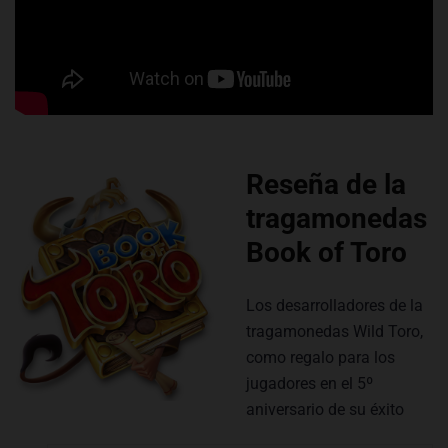
Reseña de la
tragamonedas
Book of Toro
Los desarrolladores de la
tragamonedas Wild Toro,
como regalo para los
jugadores en el 5º
aniversario de su éxito