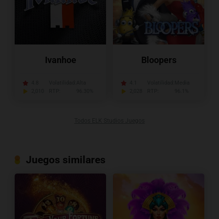
Ivanhoe
Bloopers
4.8
Volatilidad:
Alta
4.1
Volatilidad:
Media
2,010
RTP:
96.30%
2,028
RTP:
96.1%
Todos ELK Studios Juegos
Juegos similares