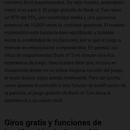
números de la tragamonedas. De esta manera, entenderás
mejor si es para ti. El juego gratuito de Book of Toro tiene
un RTP del 95%, una volatilidad media y una ganancia
potencial de 10,000 veces la cantidad apostada. El modelo
matemático está bastante bien equilibrado, y también
existe la posibilidad de oscilaciones, por lo que el juego a
menudo es emocionante e impredecible. En general, los
sitios de tragamonedas Book of Toro ofrecen una rica
experiencia de juego. Vale la pena decir que, incluso en
situaciones donde no se activa ninguna función del juego,
el modo básico sigue siendo interesante. Pero tan pronto
como aparece el comodín u otra función de bonificación en
la pantalla, el juego gratuito de Book of Toro lleva la
experiencia a un nuevo nivel.
Giros gratis y funciones de