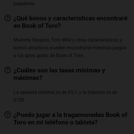
jugadores.
¿Qué bonos y características encontraré
en Book of Toro?
Mummy Respins, Toro Wild y otras características y
bonos atractivos pueden encontrarse mientras juegas
a los giros gratis de Book of Toro.
¿Cuáles son las tasas mínimas y
máximas?
La apuesta mínima es de €0,1, y la máxima es de
€100.
¿Puedo jugar a la tragamonedas Book of
Toro en mi teléfono o tableta?