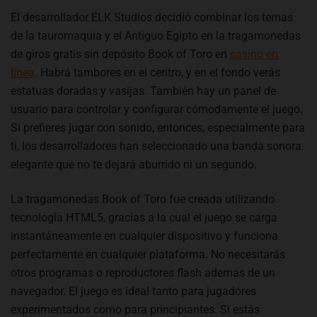
El desarrollador ELK Studios decidió combinar los temas
de la tauromaquia y el Antiguo Egipto en la tragamonedas
de giros gratis sin depósito Book of Toro en
casino en
línea
. Habrá tambores en el centro, y en el fondo verás
estatuas doradas y vasijas. También hay un panel de
usuario para controlar y configurar cómodamente el juego.
Si prefieres jugar con sonido, entonces, especialmente para
ti, los desarrolladores han seleccionado una banda sonora
elegante que no te dejará aburrido ni un segundo.
La tragamonedas Book of Toro fue creada utilizando
tecnología HTML5, gracias a la cual el juego se carga
instantáneamente en cualquier dispositivo y funciona
perfectamente en cualquier plataforma. No necesitarás
otros programas o reproductores flash además de un
navegador. El juego es ideal tanto para jugadores
experimentados como para principiantes. Si estás