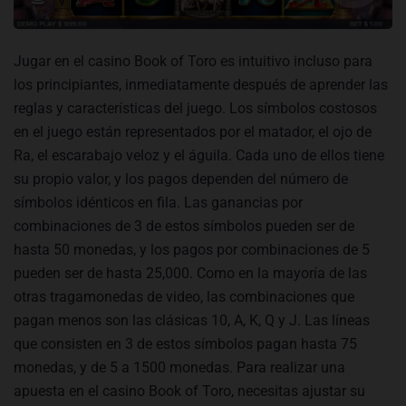
Jugar en el casino Book of Toro es intuitivo incluso para
los principiantes, inmediatamente después de aprender las
reglas y características del juego. Los símbolos costosos
en el juego están representados por el matador, el ojo de
Ra, el escarabajo veloz y el águila. Cada uno de ellos tiene
su propio valor, y los pagos dependen del número de
símbolos idénticos en fila. Las ganancias por
combinaciones de 3 de estos símbolos pueden ser de
hasta 50 monedas, y los pagos por combinaciones de 5
pueden ser de hasta 25,000. Como en la mayoría de las
otras tragamonedas de video, las combinaciones que
pagan menos son las clásicas 10, A, K, Q y J. Las líneas
que consisten en 3 de estos símbolos pagan hasta 75
monedas, y de 5 a 1500 monedas. Para realizar una
apuesta en el casino Book of Toro, necesitas ajustar su