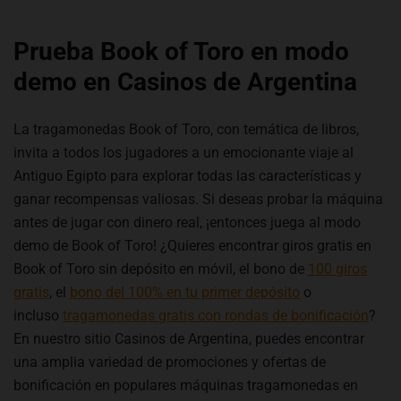
Prueba Book of Toro en modo
demo en Casinos de Argentina
La tragamonedas Book of Toro, con temática de libros,
invita a todos los jugadores a un emocionante viaje al
Antiguo Egipto para explorar todas las características y
ganar recompensas valiosas. Si deseas probar la máquina
antes de jugar con dinero real, ¡entonces juega al modo
demo de Book of Toro! ¿Quieres encontrar giros gratis en
Book of Toro sin depósito en móvil, el bono de
100 giros
gratis
, el
bono del 100% en tu primer depósito
o
incluso
tragamonedas gratis con rondas de bonificación
?
En nuestro sitio Casinos de Argentina, puedes encontrar
una amplia variedad de promociones y ofertas de
bonificación en populares máquinas tragamonedas en