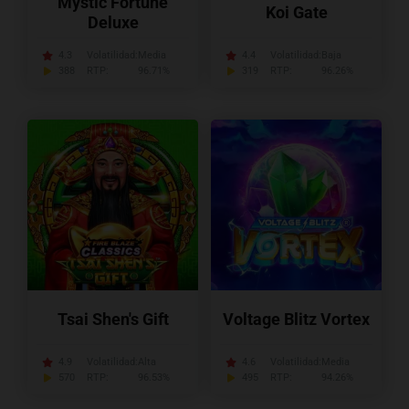
Mystic Fortune
Koi Gate
Deluxe
4.3
Volatilidad:
Media
4.4
Volatilidad:
Baja
388
RTP:
96.71%
319
RTP:
96.26%
Tsai Shen's Gift
Voltage Blitz Vortex
4.9
Volatilidad:
Alta
4.6
Volatilidad:
Media
570
RTP:
96.53%
495
RTP:
94.26%