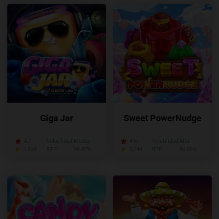
Giga Jar
Sweet PowerNudge
4.7
Volatilidad:
Media
4.6
Volatilidad:
Alta
1,929
RTP:
96.47%
3,144
RTP:
96.08%