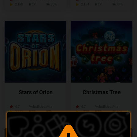
2,180
RTP:
96.30%
2,154
RTP:
96.44%
Stars of Orion
Christmas Tree
4.7
Volatilidad:
Alta
4.7
Volatilidad:
Alta
2,222
RTP:
95%
1,725
RTP:
96.40%