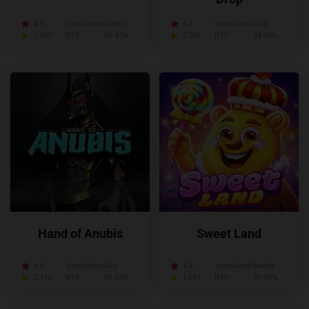
4.5
Volatilidad:
Media
4.7
Volatilidad:
Alta
1,187
RTP:
96.47%
2,060
RTP:
94.00%
Hand of Anubis
Sweet Land
4.5
Volatilidad:
Alta
4.4
Volatilidad:
Media
2,116
RTP:
96.24%
1,639
RTP:
97.00%