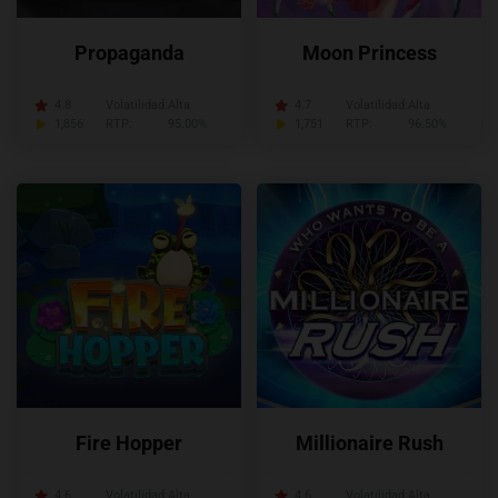
Propaganda
Moon Princess
4.8
Volatilidad:
Alta
4.7
Volatilidad:
Alta
1,856
RTP:
95.00%
1,751
RTP:
96.50%
Fire Hopper
Millionaire Rush
4.6
Volatilidad:
Alta
4.6
Volatilidad:
Alta