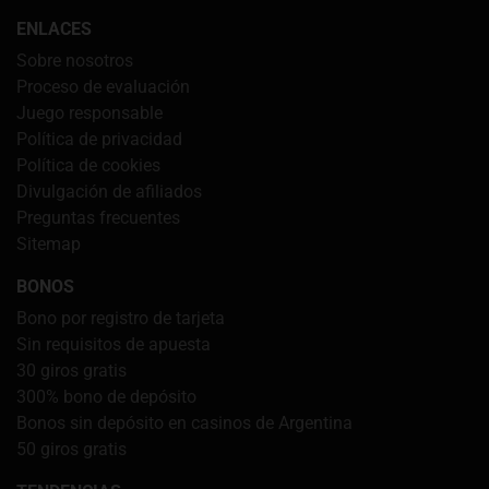
ENLACES
Sobre nosotros
Proceso de evaluación
Juego responsable
Política de privacidad
Política de cookies
Divulgación de afiliados
Preguntas frecuentes
Sitemap
BONOS
Bono por registro de tarjeta
Sin requisitos de apuesta
30 giros gratis
300% bono de depósito
Bonos sin depósito en casinos de Argentina
50 giros gratis