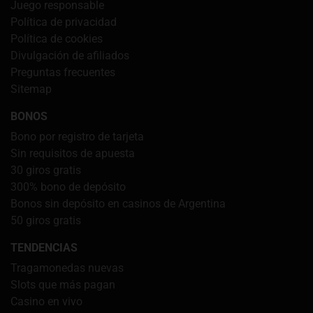
Juego responsable
Política de privacidad
Política de cookies
Divulgación de afiliados
Preguntas frecuentes
Sitemap
BONOS
Bono por registro de tarjeta
Sin requisitos de apuesta
30 giros gratis
300% bono de depósito
Bonos sin depósito en casinos de Argentina
50 giros gratis
TENDENCIAS
Tragamonedas nuevas
Slots que más pagan
Casino en vivo