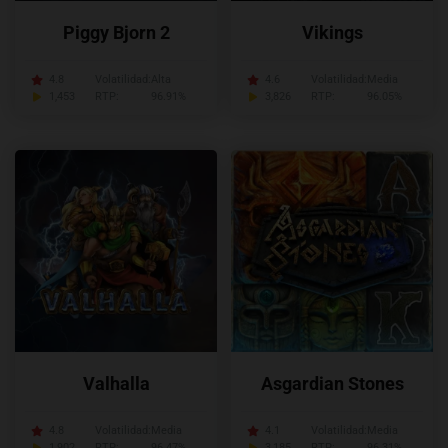
Piggy Bjorn 2
Vikings
4.8
Volatilidad:
Alta
4.6
Volatilidad:
Media
1,453
RTP:
96.91%
3,826
RTP:
96.05%
Valhalla
Asgardian Stones
4.8
Volatilidad:
Media
4.1
Volatilidad:
Media
1,902
RTP:
96.47%
3,185
RTP:
96.31%