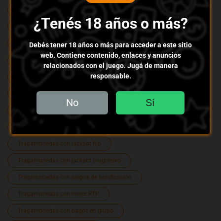
Poker
Ruleta
Sic Bo
Slots que más pagan
¿Tenés 18 años o más?
Temas
Tragamonedas
Tragamonedas 3D
Tragamonedas asiáticas
Tragamonedas aztecas
Debés tener 18 años o más para acceder a este sitio
web. Contiene contenido, enlaces y anuncios
Tragamonedas con carretes en cascada
relacionados con el juego. Jugá de manera
responsable.
Tragamonedas con compra de bonos
Tragamonedas con función All-Ways
No
Sí
Tragamonedas con función avalancha
Tragamonedas con función de apuesta
Tragamonedas con jackpot fijo
Tragamonedas con jackpot progresivo
Tragamonedas con juegos de bonificación
Tragamonedas con mejor RTP
Tragamonedas con pagos en grupo