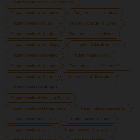
Tragamonedas de dibujos animados
Tragamonedas de dragones
Tragamonedas de dulces
Tragamonedas de frutas
Tragamonedas de Halloween
Tragamonedas de magia
Tragamonedas de minería
Tragamonedas de mitología
Tragamonedas de música
Tragamonedas de Navidad
Tragamonedas de oro
Tragamonedas de piratas
Tragamonedas de Retener y Girar
Tragamonedas de terror
Tragamonedas de tesoros
Tragamonedas de vikingos
Tragamonedas del antiguo Egipto
Tragamonedas del Lejano Oeste
Tragamonedas espaciales
Tragamonedas irlandesas
Tragamonedas marinas
Tragamonedas mayas
Tragamonedas Megaways