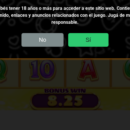
bés tener 18 años o más para acceder a este sitio web. Conti
nido, enlaces y anuncios relacionados con el juego. Jugá de 
responsable.
No
Sí