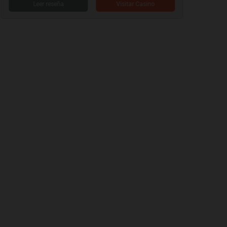
Visitar Casino