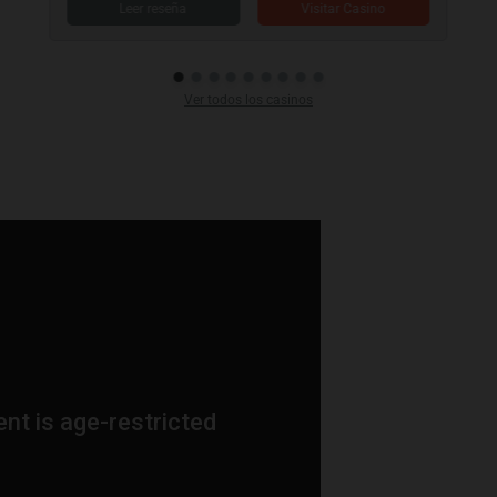
Visitar Casino
Ver todos los casinos