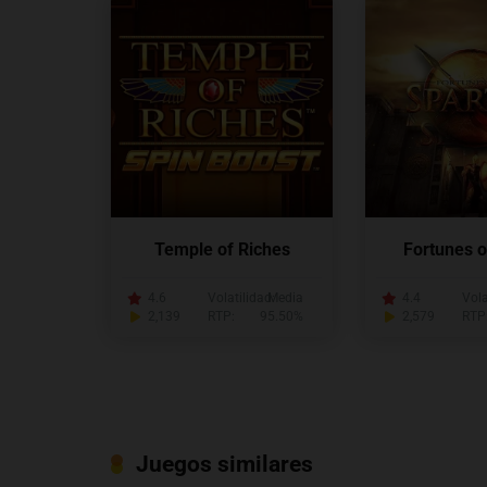
Temple of Riches
Fortunes o
4.6
Volatilidad:
Media
4.4
Vola
2,139
RTP:
95.50%
2,579
RTP
Juegos similares