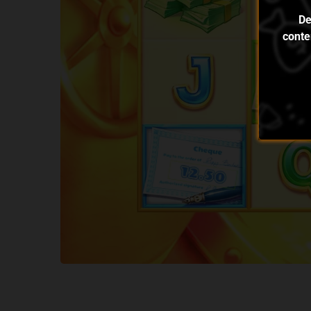
De
conte