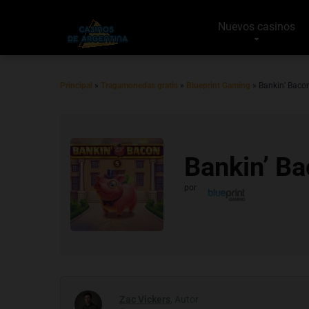
Nuevos casinos
Principal
»
Tragamonedas gratis
»
Blueprint Gaming
»
Bankin’ Baco
Bankin’ B
por
Zac Vickers
, Autor