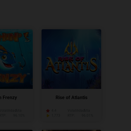
n Frenzy
Rise of Atlantis
Volatilidad:
Alta
4.4
Volatilidad:
Alta
RTP:
96.10%
1,773
RTP:
96.01%