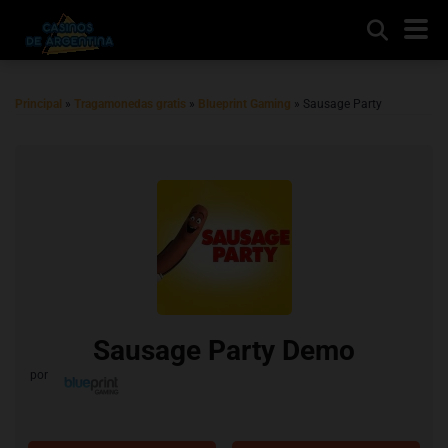
Principal
»
Tragamonedas gratis
»
Blueprint Gaming
»
Sausage Party
Sausage Party Demo
por