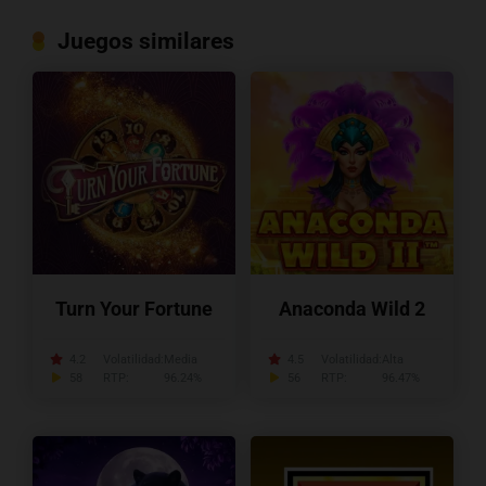
Juegos similares
Turn Your Fortune
Anaconda Wild 2
4.2
Volatilidad:
Media
4.5
Volatilidad:
Alta
58
RTP:
96.24%
56
RTP:
96.47%