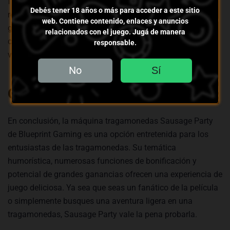
funciones de bonificación antes de realizar apuestas
Debés tener 18 años o más para acceder a este sitio
reales. Sin embargo, es importante tener en cuenta que las
web. Contiene contenido, enlaces y anuncios
ganancias en el modo demo no se pueden retirar a una
relacionados con el juego. Jugá de manera
cuenta real, ya que las apuestas se realizan con monedas
responsable.
virtuales.
No
Sí
Conclusión
En conclusión, la máquina tragamonedas Sausage Party
de Blueprint Gaming es una opción entretenida para los
entusiastas de las tragamonedas. Su temática
humorística, numerosas funciones de bonificación y
potencial de grandes ganancias ofrecen una experiencia de
juego deliciosa. Ya sea que seas un fanático de la película
o simplemente busques una aventura ligera en una
tragamonedas, Sausage Party vale la pena probarla.