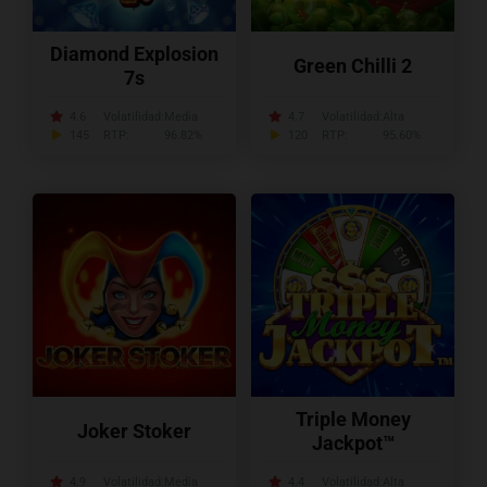
Diamond Explosion
Green Chilli 2
7s
4.6
Volatilidad:
Media
4.7
Volatilidad:
Alta
145
RTP:
96.82%
120
RTP:
95.60%
Triple Money
Joker Stoker
Jackpot™
4.9
Volatilidad:
Media
4.4
Volatilidad:
Alta