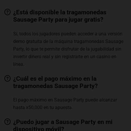
¿Está disponible la tragamonedas
Sausage Party para jugar gratis?
Sí, todos los jugadores pueden acceder a una versión
demo gratuita de la máquina tragamonedas Sausage
Party, lo que te permite disfrutar de la jugabilidad sin
invertir dinero real y sin registrarte en un casino en
línea.
¿Cuál es el pago máximo en la
tragamonedas Sausage Party?
El pago máximo en Sausage Party puede alcanzar
hasta x50,000 en tu apuesta.
¿Puedo jugar a Sausage Party en mi
dispositivo móvil?