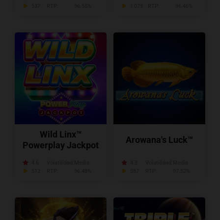
537
RTP:
96.55%
1,079
RTP:
96.46%
Wild Linx™
Arowana's Luck™
Powerplay Jackpot
4.6
Volatilidad:
Media
4.8
Volatilidad:
Media
512
RTP:
96.48%
557
RTP:
97.52%