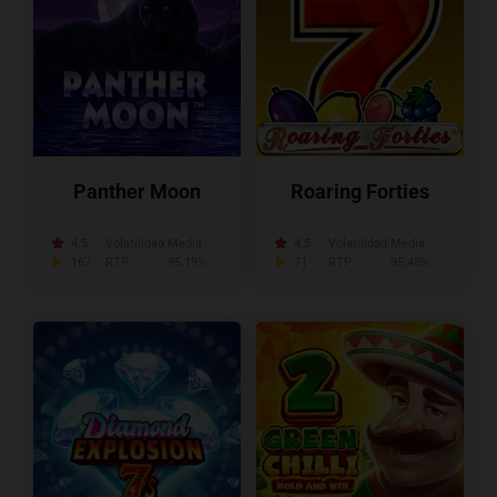
Panther Moon
Roaring Forties
4.5
Volatilidad:
Media
4.5
Volatilidad:
Media
167
RTP:
95.19%
71
RTP:
95.48%