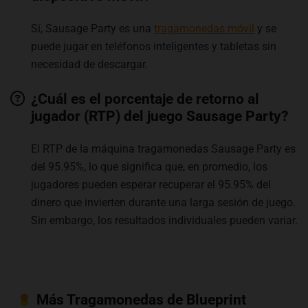
Sí, Sausage Party es una
tragamonedas móvil
y se
puede jugar en teléfonos inteligentes y tabletas sin
necesidad de descargar.
¿Cuál es el porcentaje de retorno al
jugador (RTP) del juego Sausage Party?
El RTP de la máquina tragamonedas Sausage Party es
del 95.95%, lo que significa que, en promedio, los
jugadores pueden esperar recuperar el 95.95% del
dinero que invierten durante una larga sesión de juego.
Sin embargo, los resultados individuales pueden variar.
Más Tragamonedas de Blueprint