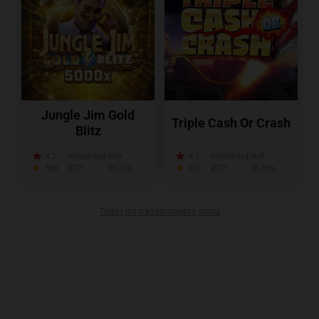
Jungle Jim Gold
Triple Cash Or Crash
Blitz
4.7
Volatilidad:
Alta
4.7
Volatilidad:
Null
585
RTP:
96.25%
630
RTP:
96.00%
Todas las tragamonedas gratis