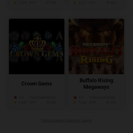
2,579
RTP:
97.04%
2,211
RTP:
96.40%
Buffalo Rising
Crown Gems
Megaways
4.4
Volatilidad:
Media
4.4
Volatilidad:
Media
7,645
RTP:
95.06%
7,642
RTP:
96.50%
Todos Blueprint Gaming Juegos