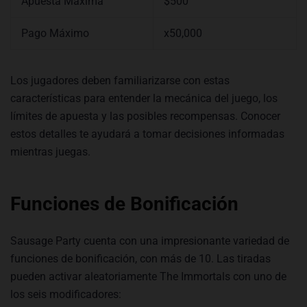
Apuesta Máxima
$500
Pago Máximo
x50,000
Los jugadores deben familiarizarse con estas
características para entender la mecánica del juego, los
límites de apuesta y las posibles recompensas. Conocer
estos detalles te ayudará a tomar decisiones informadas
mientras juegas.
Funciones de Bonificación
Sausage Party cuenta con una impresionante variedad de
funciones de bonificación, con más de 10. Las tiradas
pueden activar aleatoriamente The Immortals con uno de
los seis modificadores: