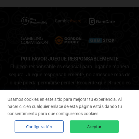
POR FAVOR JUEGUE RESPONSABLEMENTE
El juego responsable es esencial para jugar de manera
segura. Juegue responsablemente, no arriesgue más de
lo que pueda permitirse perder. Recuerde que el juego es
una forma de entretenimiento, no un medio para ganar
dinero.
Usamos cookies en este sitio para mejorar tu experiencia. Al
hacer clic en cualquier enlace de esta página estás dando tu
consentimiento para que configuremos cookies.
Configuración
Aceptar