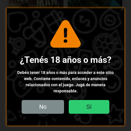
Creature from the
The Invisible Man
Black Lagoon
4.7
Volatilidad:
Media
4.4
Volatilidad:
Media
868
RTP:
96.30%
910
RTP:
96.47%
¿Tenés 18 años o más?
Debés tener 18 años o más para acceder a este sitio
web. Contiene contenido, enlaces y anuncios
relacionados con el juego. Jugá de manera
responsable.
No
Sí