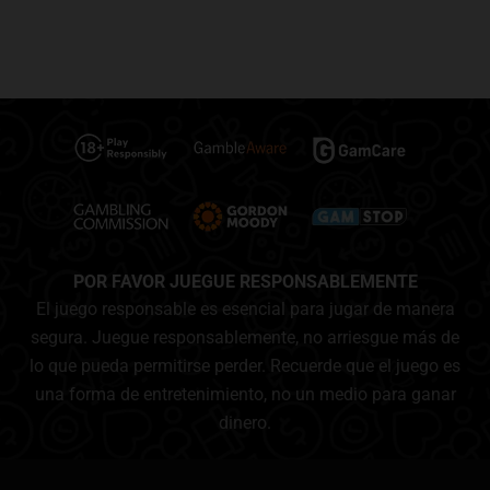
POR FAVOR JUEGUE RESPONSABLEMENTE
El juego responsable es esencial para jugar de manera
segura. Juegue responsablemente, no arriesgue más de
lo que pueda permitirse perder. Recuerde que el juego es
una forma de entretenimiento, no un medio para ganar
dinero.