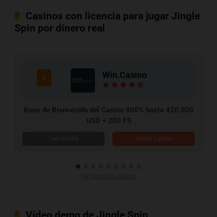
Casinos con licencia para jugar Jingle
Spin por dinero real
WazBee
2
Paquete de Bonificación de Bienvenida 250% hasta
€2.000 + 200 Giros Gratis
Visitar Casino
Ver todos los casinos
Vídeo demo de Jingle Spin