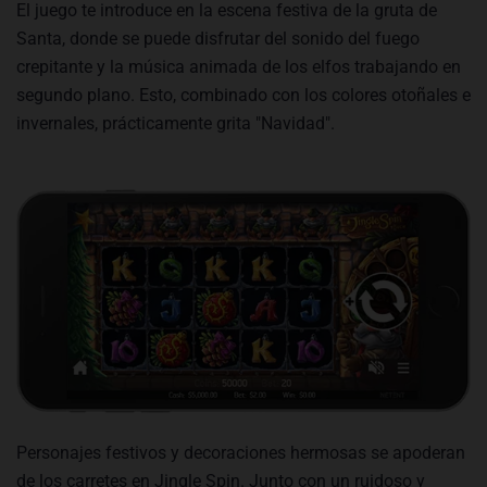
El juego te introduce en la escena festiva de la gruta de
Santa, donde se puede disfrutar del sonido del fuego
crepitante y la música animada de los elfos trabajando en
segundo plano. Esto, combinado con los colores otoñales e
invernales, prácticamente grita "Navidad".
Personajes festivos y decoraciones hermosas se apoderan
de los carretes en Jingle Spin. Junto con un ruidoso y