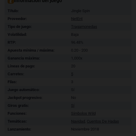
Información del juego
Título:
Jingle Spin
Proveedor:
NetEnt
Tipo de juego:
Tragamonedas
Volatilidad:
Baja
RTP:
96.48%
Apuesta mínima / máxima:
0.20 - 200
Ganancia máxima:
1,000x
Líneas de pago:
20
Carretes:
5
Filas:
3
Juego automático:
Sí
Jackpot progresivo:
No
Giros gratis:
Sí
Funciones:
Símbolos Wild
Temáticas:
Navidad
,
Cuentos De Hadas
Lanzamiento:
Noviembre 2018