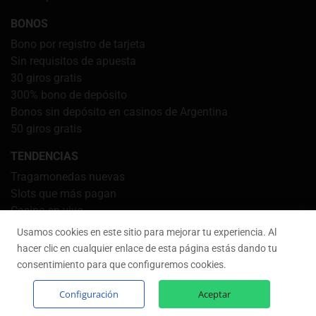
BONOS
Bono por registro de tarjeta
Sin requisitos de apuesta
30 giros gratis
300% bono de depósito
Bonos sin depósito en casinos de Argentina
50 giros gratis
TENDENCIAS
Tragamonedas nuevas
Slots que más pagan
Casino en vivo
Pragmatic Play
Usamos cookies en este sitio para mejorar tu experiencia. Al
Casinos con AstroPay
hacer clic en cualquier enlace de esta página estás dando tu
Tragamonedas clásicas
consentimiento para que configuremos cookies.
Configuración
Aceptar
Copyright © 2020-2026 casinosdeargentina.com