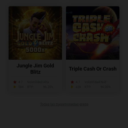
Jungle Jim Gold
Triple Cash Or Crash
Blitz
4.7
Volatilidad:
Alta
4.7
Volatilidad:
Null
584
RTP:
96.25%
628
RTP:
96.00%
Todas las tragamonedas gratis