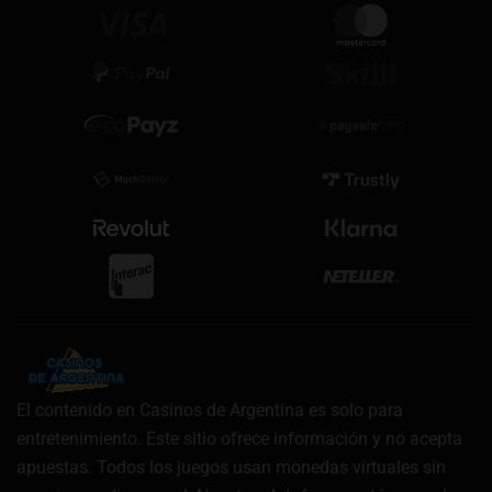
El contenido en Casinos de Argentina es solo para
entretenimiento. Este sitio ofrece información y no acepta
apuestas. Todos los juegos usan monedas virtuales sin