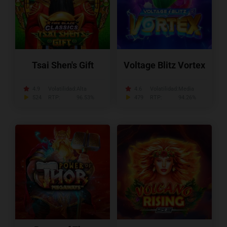
Tsai Shen's Gift
Voltage Blitz Vortex
4.9
Volatilidad:
Alta
4.6
Volatilidad:
Media
524
RTP:
96.53%
479
RTP:
94.26%