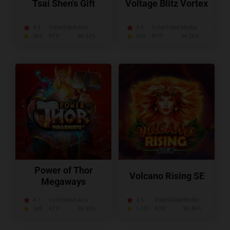
Tsai Shen's Gift
Voltage Blitz Vortex
4.9
Volatilidad:
Alta
4.6
Volatilidad:
Media
569
RTP:
96.53%
495
RTP:
94.26%
Power of Thor
Volcano Rising SE
Megaways
4.7
Volatilidad:
Alta
4.5
Volatilidad:
Media
548
RTP:
96.55%
1,107
RTP:
96.46%