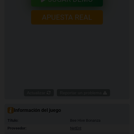
APUESTA REAL
Actualizar
Reportar un problema
Información del juego
Título:
Bee Hive Bonanza
Proveedor:
NetEnt