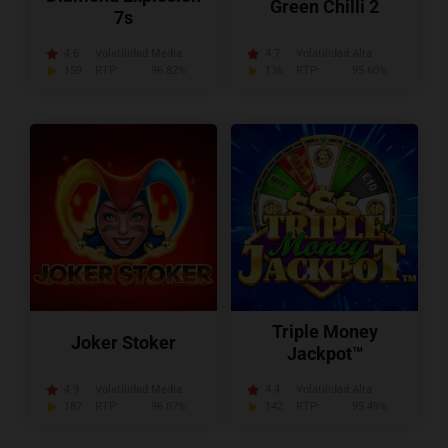
Green Chilli 2
7s
4.6
Volatilidad:
Media
4.7
Volatilidad:
Alta
159
RTP:
96.82%
136
RTP:
95.60%
Triple Money
Joker Stoker
Jackpot™
4.9
Volatilidad:
Media
4.4
Volatilidad:
Alta
187
RTP:
96.07%
142
RTP:
95.49%