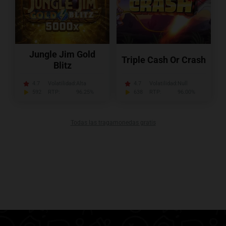
Jungle Jim Gold
Triple Cash Or Crash
Blitz
4.7
Volatilidad:
Alta
4.7
Volatilidad:
Null
592
RTP:
96.25%
638
RTP:
96.00%
Todas las tragamonedas gratis