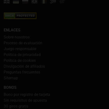
ENLACES
Sobre nosotros
Proceso de evaluación
Juego responsable
Política de privacidad
Política de cookies
Divulgación de afiliados
Preguntas frecuentes
Sitemap
BONOS
Bono por registro de tarjeta
Sin requisitos de apuesta
30 giros gratis