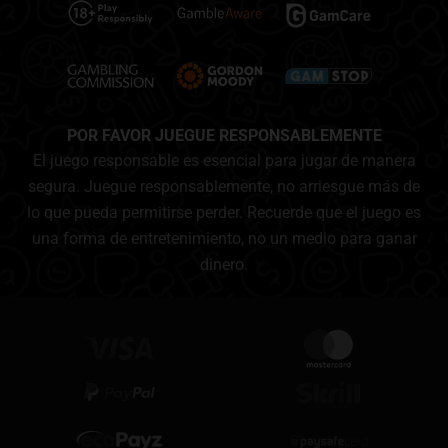
POR FAVOR JUEGUE RESPONSABLEMENTE
El juego responsable es esencial para jugar de manera
segura. Juegue responsablemente, no arriesgue más de
lo que pueda permitirse perder. Recuerde que el juego es
una forma de entretenimiento, no un medio para ganar
dinero.