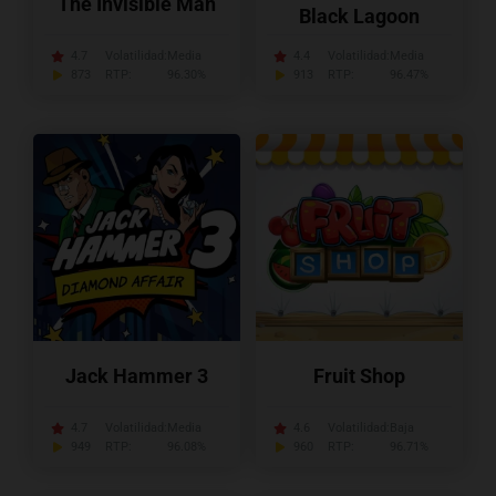
The Invisible Man
Black Lagoon
4.7
Volatilidad:
Media
4.4
Volatilidad:
Media
873
RTP:
96.30%
913
RTP:
96.47%
Jack Hammer 3
Fruit Shop
4.7
Volatilidad:
Media
4.6
Volatilidad:
Baja
949
RTP:
96.08%
960
RTP:
96.71%