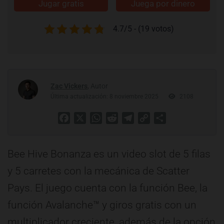
Jugar gratis
Juega por dinero
4.7/5 - (19 votos)
Zac Vickers
, Autor
Última actualización: 8 noviembre 2025
2108
Facebook
X
WhatsApp
Reddit
Telegram
Copy
Share
Link
Bee Hive Bonanza es un video slot de 5 filas
y 5 carretes con la mecánica de Scatter
Pays. El juego cuenta con la función Bee, la
función Avalanche™ y giros gratis con un
multiplicador creciente, además de la opción