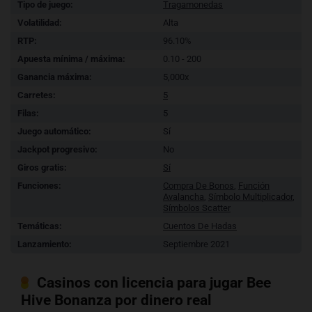
Tipo de juego:
Tragamonedas
Volatilidad:
Alta
RTP:
96.10%
Apuesta mínima / máxima:
0.10 - 200
Ganancia máxima:
5,000x
Carretes:
5
Filas:
5
Juego automático:
Sí
Jackpot progresivo:
No
Giros gratis:
Sí
Funciones:
Compra De Bonos
,
Función
Avalancha
,
Símbolo Multiplicador
,
Símbolos Scatter
Temáticas:
Cuentos De Hadas
Lanzamiento:
Septiembre 2021
Casinos con licencia para jugar Bee
Hive Bonanza por dinero real