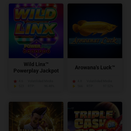
Wild Linx™
Arowana's Luck™
Powerplay Jackpot
4.6
Volatilidad:
Media
4.8
Volatilidad:
Media
523
RTP:
96.48%
566
RTP:
97.52%