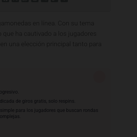
Link
ragamonedas en línea. Con su tema
o que ha cautivado a los jugadores
 en una elección principal tanto para
ogresivo.
icada de giros gratis, solo respins.
simple para los jugadores que buscan rondas
complejas.