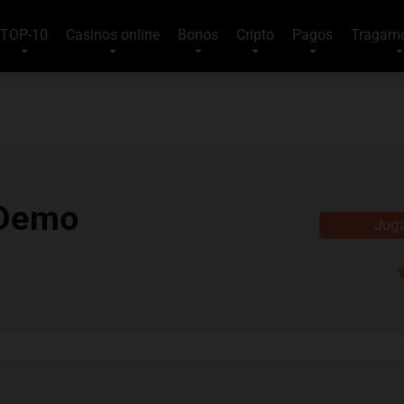
TOP-10
Casinos online
Bonos
Cripto
Pagos
Tragam
 Demo
Juga