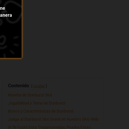
ene
manera
Contenido
ocultar
Reseña de Starburst Slot
Jugabilidad y Tema de Starburst
Bonos y Características de Starburst
Juega al Starburst Slot Gratis en Nuestro Sitio Web
Si Te Gustó Esta Tragamonedas, Prueba Estas: