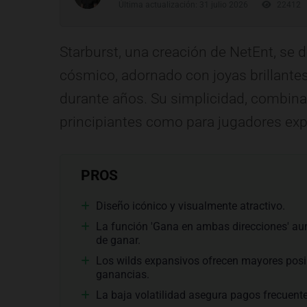
Última actualización: 31 julio 2026
22412
Starburst, una creación de NetEnt, se
cósmico, adornado con joyas brillantes
durante años. Su simplicidad, combinada
principiantes como para jugadores ex
PROS
Diseño icónico y visualmente atractivo.
La función 'Gana en ambas direcciones' au
de ganar.
Los wilds expansivos ofrecen mayores posi
ganancias.
La baja volatilidad asegura pagos frecuente