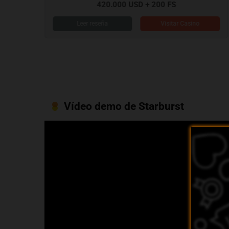
420.000 USD + 200 FS
Visitar Casino
Vídeo demo de Starburst