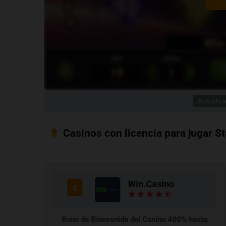
Actualiz
Casinos con licencia para jugar St
Win.Casino
1
00
Bono de Bienvenida del Casino 400% hasta