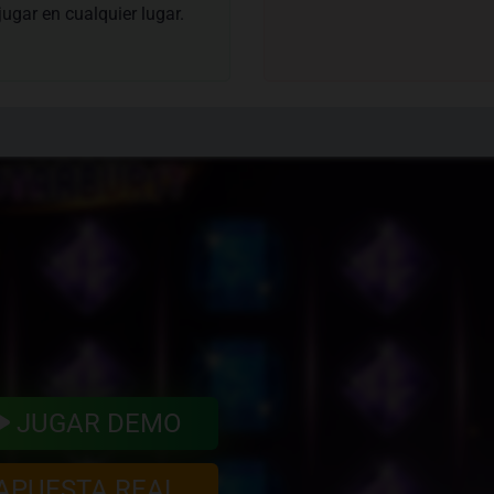
ugar en cualquier lugar.
JUGAR DEMO
APUESTA REAL