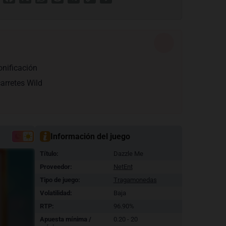
Link
nificación
carretes Wild
Información del juego
Título:
Dazzle Me
Proveedor:
NetEnt
Tipo de juego:
Tragamonedas
Volatilidad:
Baja
RTP:
96.90%
Apuesta mínima /
0.20 - 20