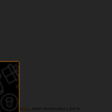
monedas clásicas
, están escalonados y, por lo