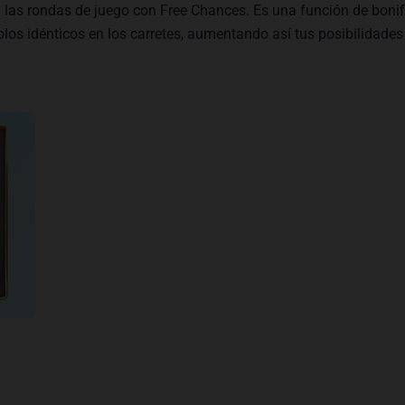
n las rondas de juego con Free Chances. Es una función de boni
olos idénticos en los carretes, aumentando así tus posibilidades