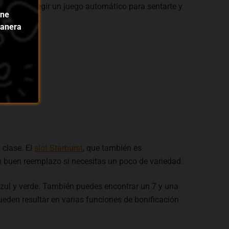
 puedes elegir un juego automático para sentarte y
ene
manera
 clase. El
slot Starburst
, que también es
 buen reemplazo si necesitas un poco de variedad.
, azul y verde. También puedes encontrar un 7 y una
eden resultar en varias funciones de bonificación