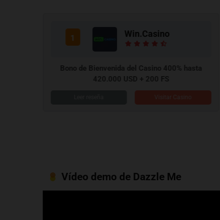
Win.Casino
1
00
Bono de Bienvenida del Casino 400% hasta
420.000 USD + 200 FS
Visitar Casino
Vídeo demo de Dazzle Me