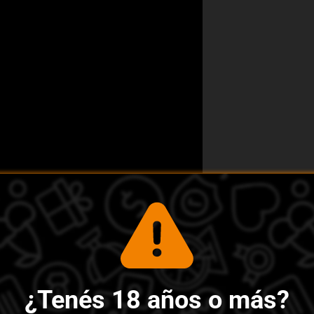
 Me Slot
¿Tenés 18 años o más?
a de cinco carretes, que, a diferencia de las
máquinas traga