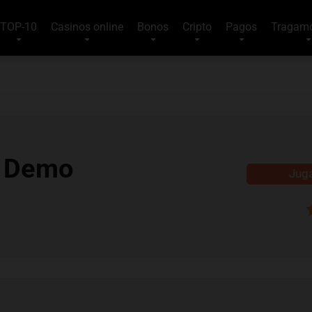
TOP-10
Casinos online
Bonos
Cripto
Pagos
Tragam
e Demo
Juga