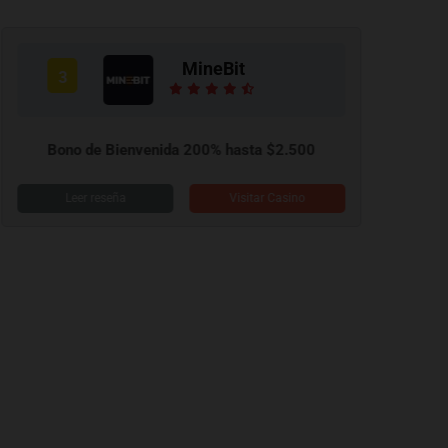
MineBit
3
Paq
Bono de Bienvenida 200% hasta $2.500
Visitar Casino