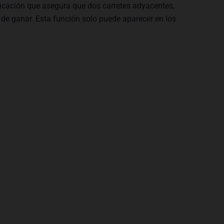
ficación que asegura que dos carretes adyacentes,
 de ganar. Esta función solo puede aparecer en los