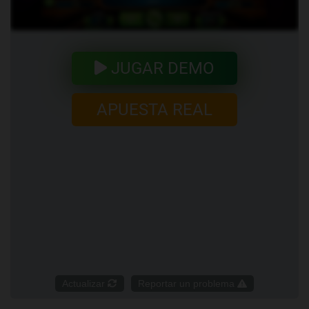
JUGAR DEMO
APUESTA REAL
Actualizar
Reportar un problema