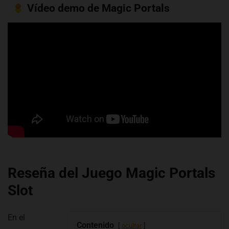
Vídeo demo de Magic Portals
Reseña del Juego Magic Portals
Slot
En el
Contenido
ocultar