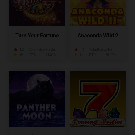
Turn Your Fortune
Anaconda Wild 2
4.2
Volatilidad:
Media
4.5
Volatilidad:
Alta
69
RTP:
96.24%
64
RTP:
96.47%