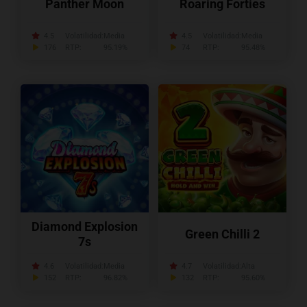
Panther Moon
Roaring Forties
4.5
Volatilidad:
Media
4.5
Volatilidad:
Media
176
RTP:
95.19%
74
RTP:
95.48%
Diamond Explosion
Green Chilli 2
7s
4.6
Volatilidad:
Media
4.7
Volatilidad:
Alta
152
RTP:
96.82%
132
RTP:
95.60%