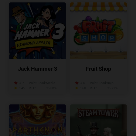
Jack Hammer 3
Fruit Shop
4.7
Volatilidad:
Media
4.6
Volatilidad:
Baja
945
RTP:
96.08%
960
RTP:
96.71%