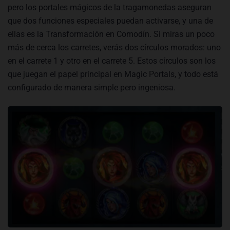
pero los portales mágicos de la tragamonedas aseguran
que dos funciones especiales puedan activarse, y una de
ellas es la Transformación en Comodín. Si miras un poco
más de cerca los carretes, verás dos círculos morados: uno
en el carrete 1 y otro en el carrete 5. Estos círculos son los
que juegan el papel principal en Magic Portals, y todo está
configurado de manera simple pero ingeniosa.