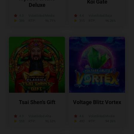
Koi Gate
Deluxe
4.3
Volatilidad:
Media
4.4
Volatilidad:
Baja
386
RTP:
96.71%
315
RTP:
96.26%
Tsai Shen's Gift
Voltage Blitz Vortex
4.9
Volatilidad:
Alta
4.6
Volatilidad:
Media
558
RTP:
96.53%
492
RTP:
94.26%