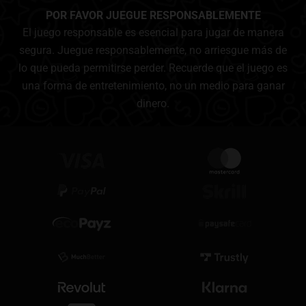
POR FAVOR JUEGUE RESPONSABLEMENTE
El juego responsable es esencial para jugar de manera
segura. Juegue responsablemente, no arriesgue más de
lo que pueda permitirse perder. Recuerde que el juego es
una forma de entretenimiento, no un medio para ganar
dinero.