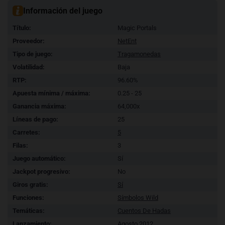
Información del juego
Título:
Magic Portals
Proveedor:
NetEnt
Tipo de juego:
Tragamonedas
Volatilidad:
Baja
RTP:
96.60%
Apuesta mínima / máxima:
0.25 - 25
Ganancia máxima:
64,000x
Líneas de pago:
25
Carretes:
5
Filas:
3
Juego automático:
Sí
Jackpot progresivo:
No
Giros gratis:
Sí
Funciones:
Símbolos Wild
Temáticas:
Cuentos De Hadas
Lanzamiento:
Agosto 2012