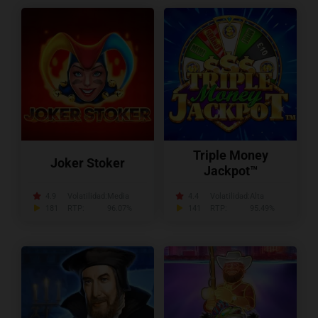
Triple Money
Joker Stoker
Jackpot™
4.9
Volatilidad:
Media
4.4
Volatilidad:
Alta
181
RTP:
96.07%
141
RTP:
95.49%