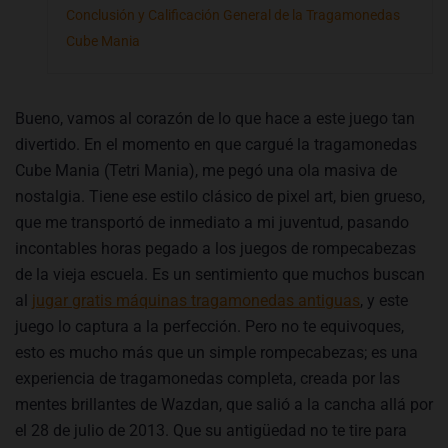
Conclusión y Calificación General de la Tragamonedas
Cube Mania
Bueno, vamos al corazón de lo que hace a este juego tan
divertido. En el momento en que cargué la tragamonedas
Cube Mania (Tetri Mania), me pegó una ola masiva de
nostalgia. Tiene ese estilo clásico de pixel art, bien grueso,
que me transportó de inmediato a mi juventud, pasando
incontables horas pegado a los juegos de rompecabezas
de la vieja escuela. Es un sentimiento que muchos buscan
al
jugar gratis máquinas tragamonedas antiguas
, y este
juego lo captura a la perfección. Pero no te equivoques,
esto es mucho más que un simple rompecabezas; es una
experiencia de tragamonedas completa, creada por las
mentes brillantes de Wazdan, que salió a la cancha allá por
el 28 de julio de 2013. Que su antigüedad no te tire para