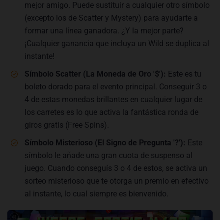
mejor amigo. Puede sustituir a cualquier otro símbolo
(excepto los de Scatter y Mystery) para ayudarte a
formar una línea ganadora. ¿Y la mejor parte?
¡Cualquier ganancia que incluya un Wild se duplica al
instante!
Símbolo Scatter (La Moneda de Oro '$'):
Este es tu
boleto dorado para el evento principal. Conseguir 3 o
4 de estas monedas brillantes en cualquier lugar de
los carretes es lo que activa la fantástica ronda de
giros gratis (Free Spins).
Símbolo Misterioso (El Signo de Pregunta '?'):
Este
símbolo le añade una gran cuota de suspenso al
juego. Cuando conseguís 3 o 4 de estos, se activa un
sorteo misterioso que te otorga un premio en efectivo
al instante, lo cual siempre es bienvenido.