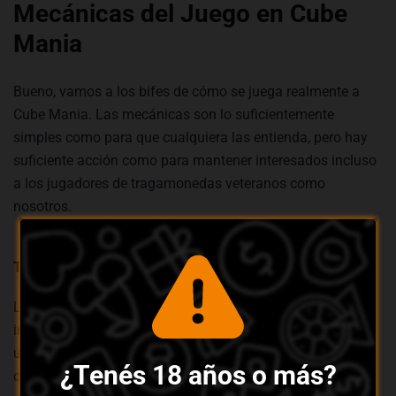
Mecánicas del Juego en Cube
Mania
Bueno, vamos a los bifes de cómo se juega realmente a
Cube Mania. Las mecánicas son lo suficientemente
simples como para que cualquiera las entienda, pero hay
suficiente acción como para mantener interesados incluso
a los jugadores de tragamonedas veteranos como
nosotros.
Tipo de Tragamonedas
La tragamonedas Cube Mania tiene una grilla un poco
inusual de 4x3 con 9 líneas de pago fijas. Ahora, acá viene
un detalle brillante: las ganancias se pagan por
¿Tenés 18 años o más?
combinaciones tanto de izquierda a derecha como de