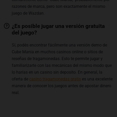
razones de marca, pero son exactamente el mismo
juego de Wazdan.
¿Es posible jugar una versión gratuita
del juego?
Sí, podés encontrar fácilmente una versión demo de
Cube Mania en muchos casinos online o sitios de
reseñas de tragamonedas. Esto te permite jugar y
familiarizarte con las mecánicas del mismo modo que
lo harías en un
casino sin deposito
. En general, la
oferta de
casino tragamonedas gratis
es una excelente
manera de conocer los juegos antes de apostar dinero
real.