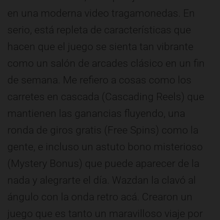
en una moderna video tragamonedas. En
serio, está repleta de características que
hacen que el juego se sienta tan vibrante
como un salón de arcades clásico en un fin
de semana. Me refiero a cosas como los
carretes en cascada (Cascading Reels) que
mantienen las ganancias fluyendo, una
ronda de giros gratis (Free Spins) como la
gente, e incluso un astuto bono misterioso
(Mystery Bonus) que puede aparecer de la
nada y alegrarte el día. Wazdan la clavó al
ángulo con la onda retro acá. Crearon un
juego que es tanto un maravilloso viaje por