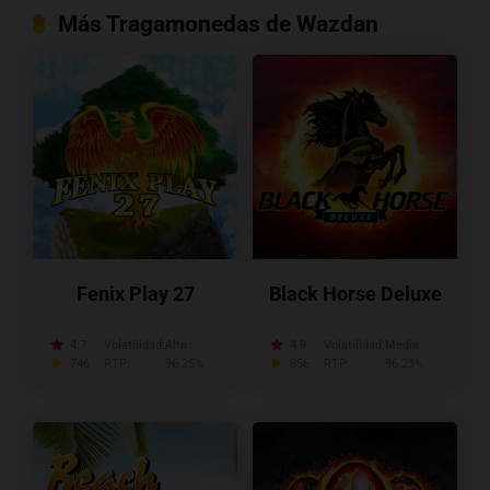
Más Tragamonedas de Wazdan
Fenix Play 27
Black Horse Deluxe
4.7
Volatilidad:
Alta
4.9
Volatilidad:
Media
746
RTP:
96.25%
856
RTP:
96.23%