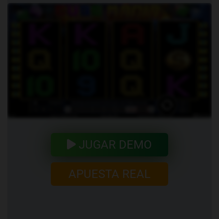
JUGAR DEMO
APUESTA REAL