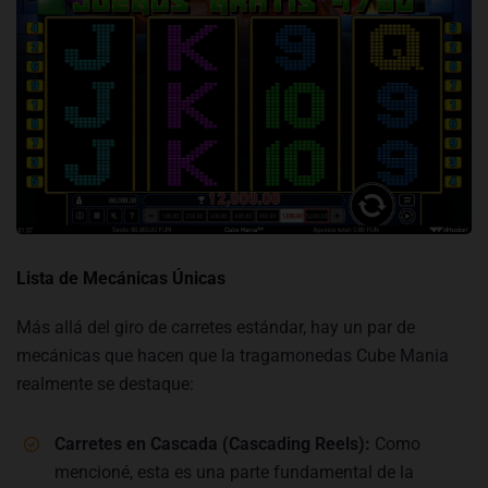
Lista de Mecánicas Únicas
Más allá del giro de carretes estándar, hay un par de
mecánicas que hacen que la tragamonedas Cube Mania
realmente se destaque:
Carretes en Cascada (Cascading Reels):
Como
mencioné, esta es una parte fundamental de la