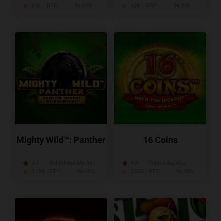
856
RTP:
96.23%
626
RTP:
96.24%
Mighty Wild™: Panther
16 Coins
4.7
Volatilidad:
Media
4.8
Volatilidad:
Alta
2,154
RTP:
96.15%
2,506
RTP:
96.18%