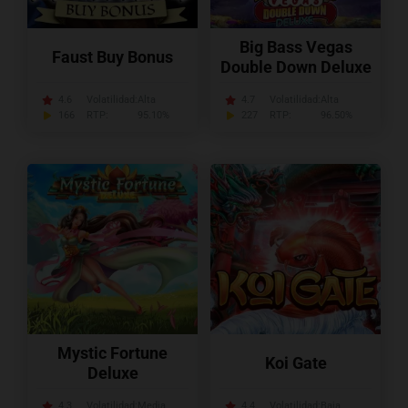
Big Bass Vegas
Faust Buy Bonus
Double Down Deluxe
4.6
Volatilidad:
Alta
4.7
Volatilidad:
Alta
166
RTP:
95.10%
227
RTP:
96.50%
Mystic Fortune
Koi Gate
Deluxe
4.3
Volatilidad:
Media
4.4
Volatilidad:
Baja