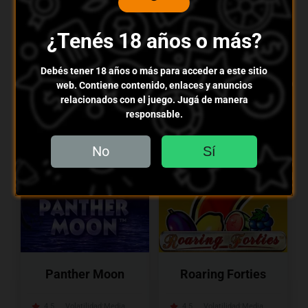
¿Tenés 18 años o más?
Turn Your Fortune
Anaconda Wild 2
Debés tener 18 años o más para acceder a este sitio
4.2
Volatilidad:
Media
4.5
Volatilidad:
Alta
web. Contiene contenido, enlaces y anuncios
57
RTP:
96.24%
56
RTP:
96.47%
relacionados con el juego. Jugá de manera
responsable.
No
Sí
Panther Moon
Roaring Forties
4.5
Volatilidad:
Media
4.5
Volatilidad:
Media