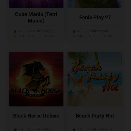
Cube Mania (Tetri
Fenix Play 27
Mania)
4.6
Volatilidad:
Media
4.7
Volatilidad:
Alta
583
RTP:
96.43%
746
RTP:
96.25%
Black Horse Deluxe
Beach Party Hot
4.9
Volatilidad:
Media
4.8
Volatilidad:
Media