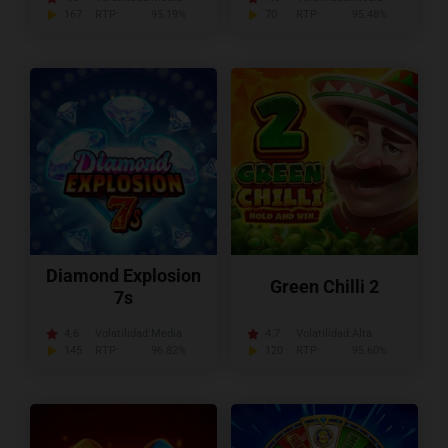
167
RTP:
95.19%
70
RTP:
95.48%
Diamond Explosion
Green Chilli 2
7s
4.6
Volatilidad:
Media
4.7
Volatilidad:
Alta
145
RTP:
96.82%
120
RTP:
95.60%