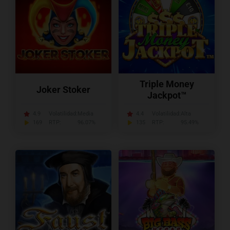
Triple Money
Joker Stoker
Jackpot™
4.9
Volatilidad:
Media
4.4
Volatilidad:
Alta
169
RTP:
96.07%
135
RTP:
95.49%