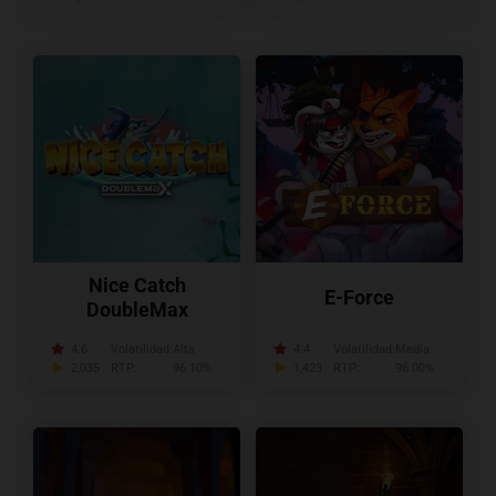
Nice Catch
E-Force
DoubleMax
4.6
Volatilidad:
Alta
4.4
Volatilidad:
Media
2,035
RTP:
96.10%
1,423
RTP:
96.00%