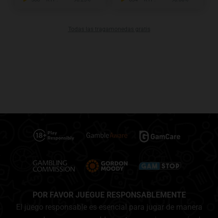
Todas las tragamonedas gratis
POR FAVOR JUEGUE RESPONSABLEMENTE
El juego responsable es esencial para jugar de manera