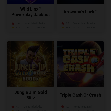
Wild Linx™
Arowana's Luck™
Powerplay Jackpot
4.6
Volatilidad:
Media
4.8
Volatilidad:
Media
514
RTP:
96.48%
558
RTP:
97.52%
Jungle Jim Gold
Triple Cash Or Crash
Blitz
4.7
Volatilidad:
Alta
4.7
Volatilidad:
Null
588
RTP:
96.25%
634
RTP:
96.00%