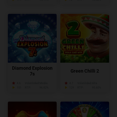
Diamond Explosion
Green Chilli 2
7s
4.6
Volatilidad:
Media
4.7
Volatilidad:
Alta
151
RTP:
96.82%
129
RTP:
95.60%