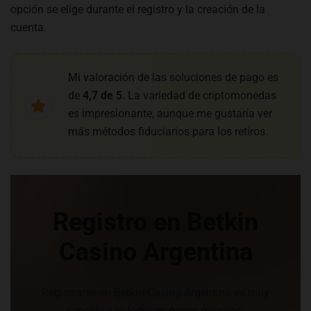
opción se elige durante el registro y la creación de la
cuenta.
Mi valoración de las soluciones de pago es
de
4,7 de 5
. La variedad de criptomonedas
es impresionante, aunque me gustaría ver
más métodos fiduciarios para los retiros.
Registro en Betkin
Casino Argentina
Registrarse en Betkin Casino Argentina es muy
sencillo y lo logré en pocos minutos: