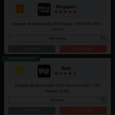
Megapari
1
Paquete de bienvenida 200% hasta 1.980.000 ARS +
150 FS
MPFORFUN
Visitar Casino
TENDENCIA AHORA
Booi
2
Paquete de Bienvenida 225% hasta $1.500 + 100
Tiradas Gratis
BOOIFUN
Visitar Casino