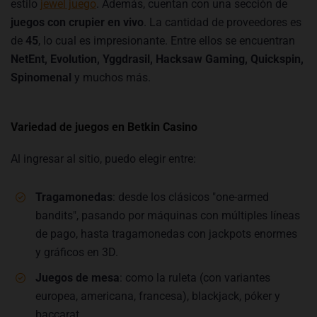
estilo
jewel juego
. Además, cuentan con una sección de
juegos con crupier en vivo
. La cantidad de proveedores es
de
45
, lo cual es impresionante. Entre ellos se encuentran
NetEnt, Evolution, Yggdrasil, Hacksaw Gaming, Quickspin,
Spinomenal
y muchos más.
Variedad de juegos en Betkin Casino
Al ingresar al sitio, puedo elegir entre:
Tragamonedas
: desde los clásicos "one-armed
bandits", pasando por máquinas con múltiples líneas
de pago, hasta tragamonedas con jackpots enormes
y gráficos en 3D.
Juegos de mesa
: como la ruleta (con variantes
europea, americana, francesa), blackjack, póker y
baccarat.