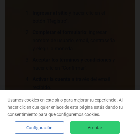
Ingresar al sitio
y hacer clic en el
botón "Registro".
Completar el formulario
: ingresar
nombre de usuario, email, contraseña
y elegir la moneda.
Aceptar los términos y condiciones
y
hacer clic en "Confirmar".
Activar la cuenta
a través del email
recibido.
Listo
: inicio sesión, realizo un
Usamos cookies en este sitio para mejorar tu experiencia. Al
depósito y ya puedo disfrutar de los
hacer clic en cualquier enlace de esta página estás dando tu
bonos de bienvenida.
consentimiento para que configuremos cookies.
Configuración
Aceptar