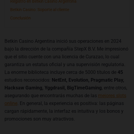
Registro en Betkin Casino Argentina
Betkin Casino: Soporte al cliente
Conclusión
Betkin Casino Argentina inició sus operaciones en 2024
bajo la dirección de la compañía StepX B.V. Me impresionó
que el sitio cuente con una licencia de Curazao, lo cual
garantiza un estatus oficial y una supervisión regulatoria.
La enorme biblioteca incluye cerca de 5000 títulos de
45
estudios reconocidos:
NetEnt, Evolution, Pragmatic Play,
Hacksaw Gaming, Yggdrasil, BigTimeGaming
, entre otros,
asegurando que encontrarás muchas de las
mejores slots
online
. En general, la experiencia es positiva: las páginas
cargan rápidamente, la interfaz es intuitiva y los bonos y
promociones son muy atractivos.