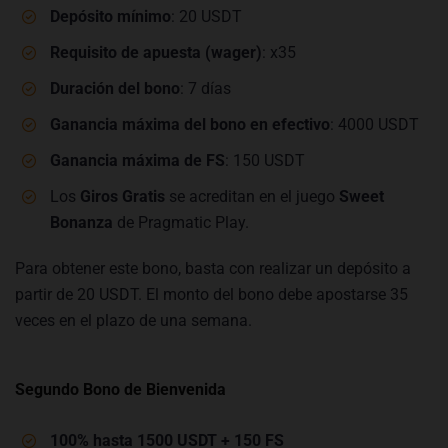
Depósito mínimo
: 20 USDT
Requisito de apuesta (wager)
: x35
Duración del bono
: 7 días
Ganancia máxima del bono en efectivo
: 4000 USDT
Ganancia máxima de FS
: 150 USDT
Los
Giros Gratis
se acreditan en el juego
Sweet
Bonanza
de Pragmatic Play.
Para obtener este bono, basta con realizar un depósito a
partir de 20 USDT. El monto del bono debe apostarse 35
veces en el plazo de una semana.
Segundo Bono de Bienvenida
100% hasta 1500 USDT + 150 FS