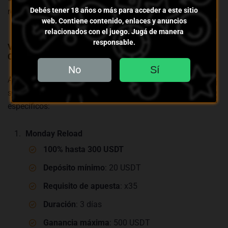
Debés tener 18 años o más para acceder a este sitio
recibido.
web. Contiene contenido, enlaces y anuncios
relacionados con el juego. Jugá de manera
responsable.
Variedad de bonos para jugadores habituales Betkin
Casino Argentina
No
Sí
Además del paquete de bienvenida, el casino ofrece bonos
semanales que ayudan a "refrescar" el bankroll en días
específicos:
Monday Reload
100% hasta 300 USDT
Depósito mínimo
: 20 USDT
Requisito de apuesta
: x35
Duración
: 3 días
Ganancia máxima
: 500 USDT