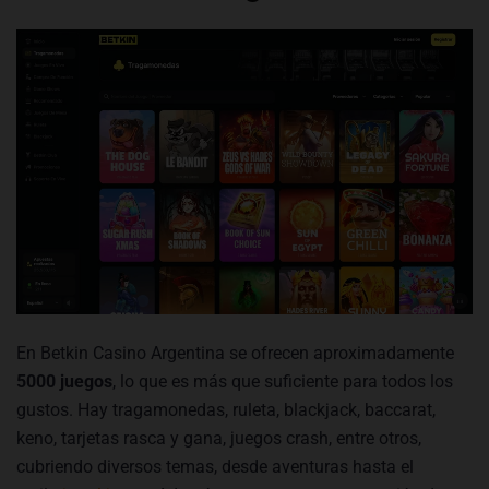
En Betkin Casino Argentina se ofrecen aproximadamente
5000 juegos
, lo que es más que suficiente para todos los
gustos. Hay tragamonedas, ruleta, blackjack, baccarat,
keno, tarjetas rasca y gana, juegos crash, entre otros,
cubriendo diversos temas, desde aventuras hasta el