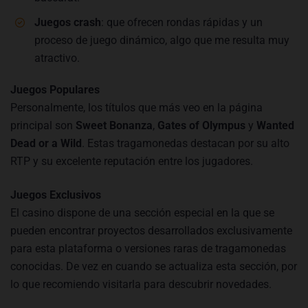
Juegos crash
: que ofrecen rondas rápidas y un
proceso de juego dinámico, algo que me resulta muy
atractivo.
Juegos Populares
Personalmente, los títulos que más veo en la página
principal son
Sweet Bonanza
,
Gates of Olympus
y
Wanted
Dead or a Wild
. Estas tragamonedas destacan por su alto
RTP y su excelente reputación entre los jugadores.
Juegos Exclusivos
El casino dispone de una sección especial en la que se
pueden encontrar proyectos desarrollados exclusivamente
para esta plataforma o versiones raras de tragamonedas
conocidas. De vez en cuando se actualiza esta sección, por
lo que recomiendo visitarla para descubrir novedades.