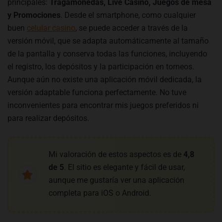
principales:
Tragamonedas, Live Casino, Juegos de mesa
y Promociones
. Desde el smartphone, como cualquier
buen
celular casino
, se puede acceder a través de la
versión móvil, que se adapta automáticamente al tamaño
de la pantalla y conserva todas las funciones, incluyendo
el registro, los depósitos y la participación en torneos.
Aunque aún no existe una aplicación móvil dedicada, la
versión adaptable funciona perfectamente. No tuve
inconvenientes para encontrar mis juegos preferidos ni
para realizar depósitos.
Mi valoración de estos aspectos es de
4,8
de 5
. El sitio es elegante y fácil de usar,
aunque me gustaría ver una aplicación
completa para iOS o Android.