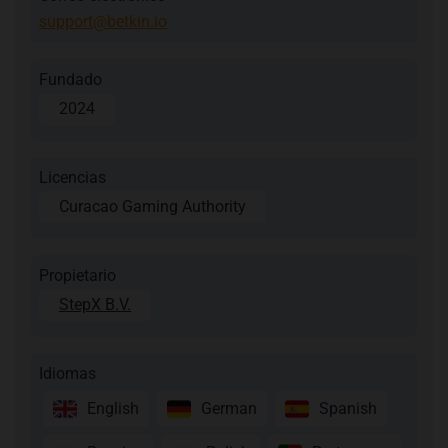
support@betkin.io
Fundado
2024
Licencias
Curacao Gaming Authority
Propietario
StepX B.V.
Idiomas
English
German
Spanish