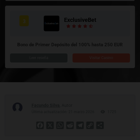
ExclusiveBet
3
Bono de Primer Depósito del 100% hasta 250 EUR
Visitar Casino
Facundo Silva
, Autor
Última actualización: 21 marzo 2026
1725
Facebook
X
WhatsApp
Reddit
Telegram
Copy
Share
Link