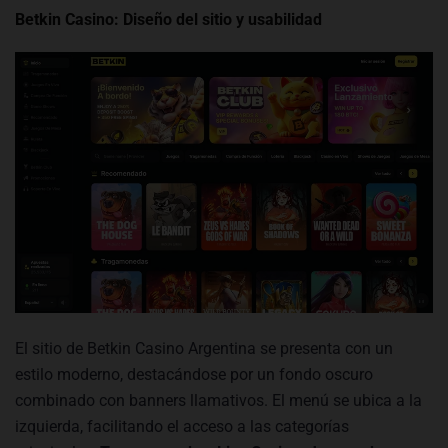
Betkin Casino: Diseño del sitio y usabilidad
El sitio de Betkin Casino Argentina se presenta con un
estilo moderno, destacándose por un fondo oscuro
combinado con banners llamativos. El menú se ubica a la
izquierda, facilitando el acceso a las categorías