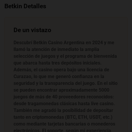
Betkin Detalles
De un vistazo
Descubrí Betkin Casino Argentina en 2024 y me
llamó la atención de inmediato la amplia
selección de juegos y el programa de bienvenida
que abarca hasta tres depósitos iniciales.
Además, el casino opera bajo una licencia de
Curazao, lo que me generó confianza en la
seguridad y la transparencia del juego. En el sitio
se pueden encontrar aproximadamente 5000
juegos de más de 40 proveedores reconocidos:
desde tragamonedas clásicas hasta live casino.
También me agradó la posibilidad de depositar
tanto en criptomonedas (BTC, ETH, USDT, etc.)
como mediante tarjetas bancarias o monederos
electrónicos. El soporte, según mi experiencia,