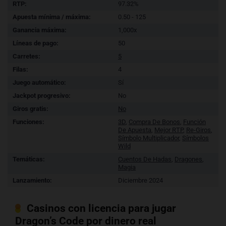
RTP:
97.32%
Apuesta mínima / máxima:
0.50 - 125
Ganancia máxima:
1,000x
Líneas de pago:
50
Carretes:
5
Filas:
4
Juego automático:
Sí
Jackpot progresivo:
No
Giros gratis:
No
Funciones:
3D
,
Compra De Bonos
,
Función
De Apuesta
,
Mejor RTP
,
Re-Giros
,
Símbolo Multiplicador
,
Símbolos
Wild
Temáticas:
Cuentos De Hadas
,
Dragones
,
Magia
Lanzamiento:
Diciembre 2024
Casinos con licencia para jugar
Dragon’s Code por dinero real