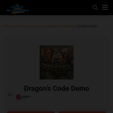
Principal
»
Tragamonedas gratis
»
SmartSoft Gaming
»
Dragon’s Code
Dragon’s Code Demo
por