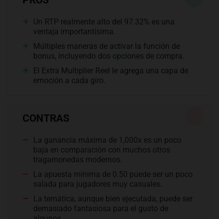
Un RTP realmente alto del 97.32% es una
ventaja importantísima.
Múltiples maneras de activar la función de
bonus, incluyendo dos opciones de compra.
El Extra Multiplier Reel le agrega una capa de
emoción a cada giro.
CONTRAS
La ganancia máxima de 1,000x es un poco
baja en comparación con muchos otros
tragamonedas modernos.
La apuesta mínima de 0.50 puede ser un poco
salada para jugadores muy casuales.
La temática, aunque bien ejecutada, puede ser
demasiado fantasiosa para el gusto de
algunos.