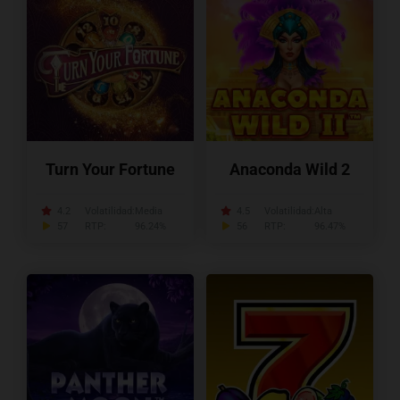
Turn Your Fortune
Anaconda Wild 2
4.2
Volatilidad:
Media
4.5
Volatilidad:
Alta
57
RTP:
96.24%
56
RTP:
96.47%