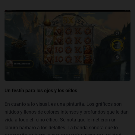
Un festín para los ojos y los oídos
En cuanto a lo visual, es una pinturita. Los gráficos son
nítidos y llenos de colores intensos y profundos que le dan
vida a todo el reino élfico. Se nota que le metieron un
laburo bárbaro a los detalles. La banda sonora que lo