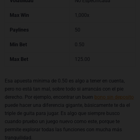
Volatilidad
No Especificada
Max Win
1,000x
Paylines
50
Min Bet
0.50
Max Bet
125.00
Esa apuesta mínima de 0.50 es algo a tener en cuenta,
pero no está tan mal, sobre todo si arrancás con el pie
derecho. Por ejemplo, encontrar un buen
bono sin deposito
puede hacer una diferencia gigante, básicamente te da el
triple de guita para jugar. Es algo que siempre busco
cuando pruebo un juego nuevo como este, porque te
permite explorar todas las funciones con mucha más
tranquilidad.