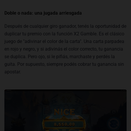
Doble o nada: una jugada arriesgada
Después de cualquier giro ganador, tenés la oportunidad de
duplicar tu premio con la función X2 Gamble. Es el clásico
juego de "adivinar el color de la carta". Una carta parpadea
en rojo y negro, y si adivinás el color correcto, tu ganancia
se duplica. Pero ojo, si le pifiás, marchaste y perdés la
guita. Por supuesto, siempre podés cobrar tu ganancia sin
apostar.