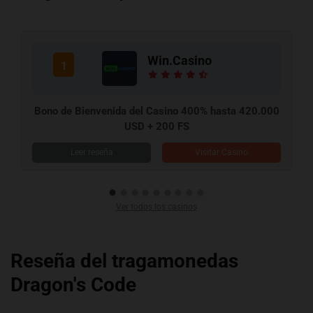
WazBee
2
Paquete de Bonificación de Bienvenida 250% hasta
€2.000 + 200 Giros Gratis
Visitar Casino
Ver todos los casinos
Reseña del tragamonedas
Dragon's Code