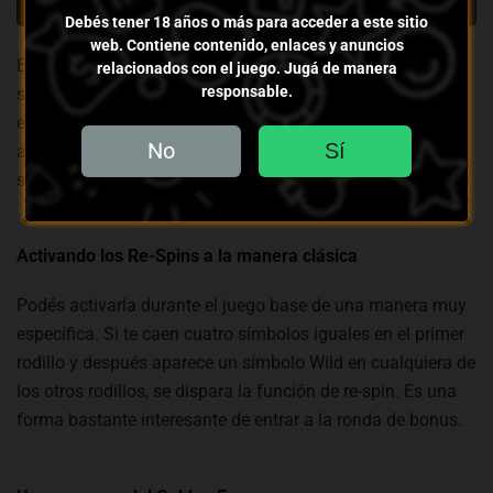
Debés tener 18 años o más para acceder a este sitio
web. Contiene contenido, enlaces y anuncios
Este es el plato fuerte, en serio. La función de Bonus Re-
relacionados con el juego. Jugá de manera
responsable.
spin en Dragon's Code te da la chance de juntar símbolos
específicos para premios más grandes. La función sigue
No
Sí
activa mientras sigan apareciendo nuevos símbolos de re-
spin, y tus ganancias se suman al final del todo.
Activando los Re-Spins a la manera clásica
Podés activarla durante el juego base de una manera muy
específica. Si te caen cuatro símbolos iguales en el primer
rodillo y después aparece un símbolo Wild en cualquiera de
los otros rodillos, se dispara la función de re-spin. Es una
forma bastante interesante de entrar a la ronda de bonus.