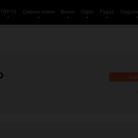
TOP-10
Casinos online
Bonos
Cripto
Pagos
Tragam
o
Juga