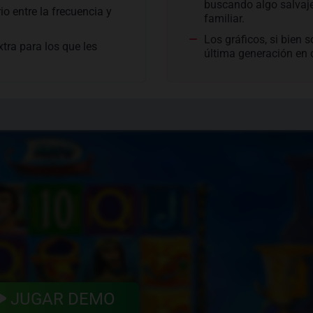
buscando algo salvaje
io entre la frecuencia y
familiar.
Los gráficos, si bien 
ra para los que les
última generación en 
JUGAR DEMO