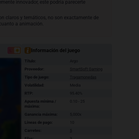
mente innovador, este podría parecerte
son claros y temáticos, no son exactamente de
cuanto a animación.
Información del juego
Título:
Argo
Proveedor:
SmartSoft Gaming
Tipo de juego:
Tragamonedas
Volatilidad:
Media
RTP:
95.40%
Apuesta mínima /
0.10 - 25
máxima:
Ganancia máxima:
5,000x
Líneas de pago:
10
Carretes:
5
Filas:
3