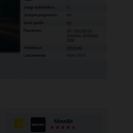
Juego automático:
Sí
Jackpot progresivo:
No
Giros gratis:
No
Funciones:
3D
,
Función De
Apuesta
,
Símbolos
Wild
Temáticas:
Mitología
Lanzamiento:
Enero 2019
MineBit
3