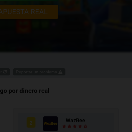
APUESTA REAL
ar
Reportar un problema
go por dinero real
WazBee
2