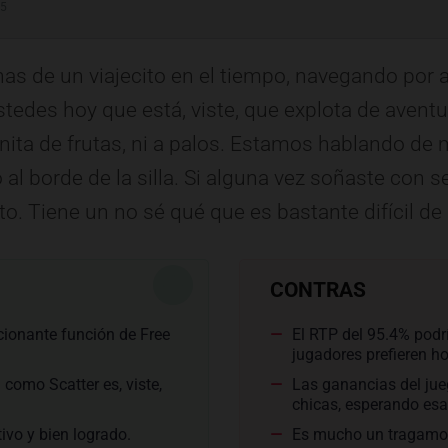
5
as de un viajecito en el tiempo, navegando por 
des hoy que está, viste, que explota de aventur
inita de frutas, ni a palos. Estamos hablando de 
al borde de la silla. Si alguna vez soñaste con s
to. Tiene un no sé qué que es bastante difícil de 
CONTRAS
cionante función de Free
El RTP del 95.4% podr
jugadores prefieren ho
como Scatter es, viste,
Las ganancias del ju
chicas, esperando esa
ivo y bien logrado.
Es mucho un tragamone