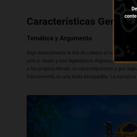
De
conte
Características General
Temática y Argumento
Argo básicamente te tira de cabeza al corazón de la
unís a Jasón y sus legendarios Argonautas en su bú
a los propios héroes, su nave imponente y, por supues
francamente, es una linda escapadita. La narrativa 