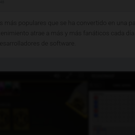
48
s más populares que se ha convertido en una par
retenimiento atrae a más y más fanáticos cada d
esarrolladores de software.