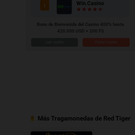
Win.Casino
1
00
Bono de Bienvenida del Casino 400% hasta
420.000 USD + 200 FS
Visitar Casino
Más Tragamonedas de Red Tiger