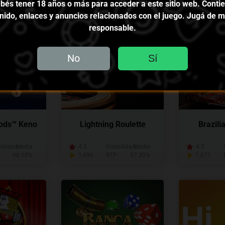
bés tener 18 años o más para acceder a este sitio web. Conti
nido, enlaces y anuncios relacionados con el juego. Jugá de 
responsable.
No
Sí
Gods™ Keno
Lightning Roulette
Brazili
tilidad:
Media
4.2
Volatilidad:
Media
4.3
:
96.10%
1,490
RTP:
97.30%
1,671