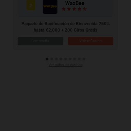
WazBee
2
Paquete de Bonificación de Bienvenida 250%
hasta €2.000 + 200 Giros Gratis
Visitar Casino
Ver todos los casinos