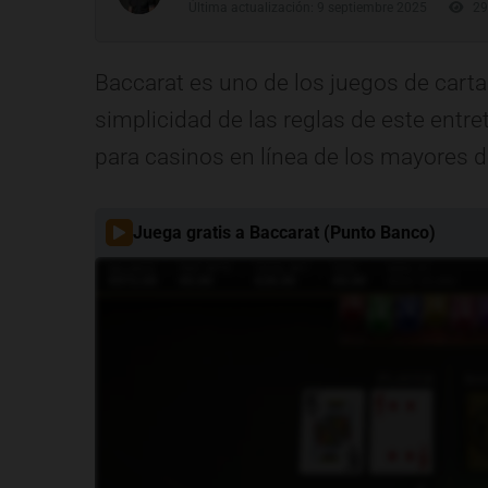
Última actualización: 9 septiembre 2025
29
Baccarat es uno de los juegos de carta
simplicidad de las reglas de este ent
para casinos en línea de los mayores d
Juega gratis a Baccarat (Punto Banco)