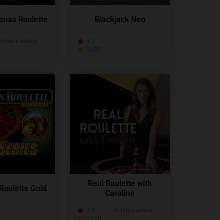
tmas Roulette
Blackjack Neo
Volatilidad:
Baja
4.3
3,485
Real Roulette with
Roulette Gold
Caroline
4.4
Volatilidad:
Baja
3,716