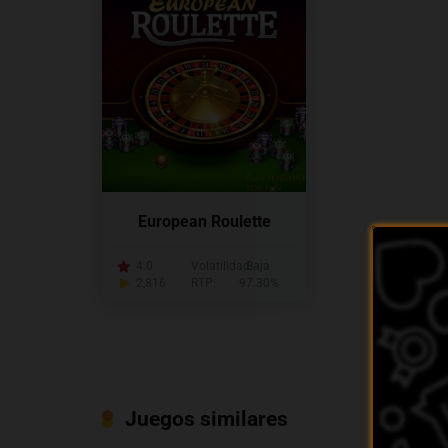
European Roulette
4.0
Volatilidad:
Baja
2,816
RTP:
97.30%
Juegos similares