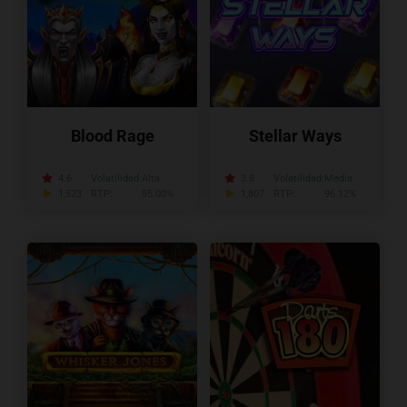
Blood Rage
Stellar Ways
4.6
Volatilidad:
Alta
3.8
Volatilidad:
Media
1,523
RTP:
95.00%
1,807
RTP:
96.12%