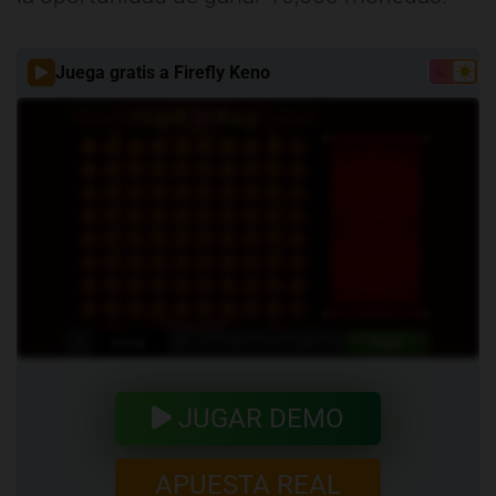
Juega gratis a Firefly Keno
JUGAR DEMO
APUESTA REAL