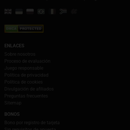
ENLACES
Sobre nosotros
Proceso de evaluación
Juego responsable
Política de privacidad
Política de cookies
Divulgación de afiliados
Preguntas frecuentes
Sitemap
BONOS
Bono por registro de tarjeta
Sin requisitos de apuesta