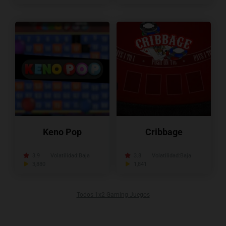
Keno Pop
Cribbage
3.9
Volatilidad:
Baja
3.8
Volatilidad:
Baja
3,880
1,841
Todos 1x2 Gaming Juegos