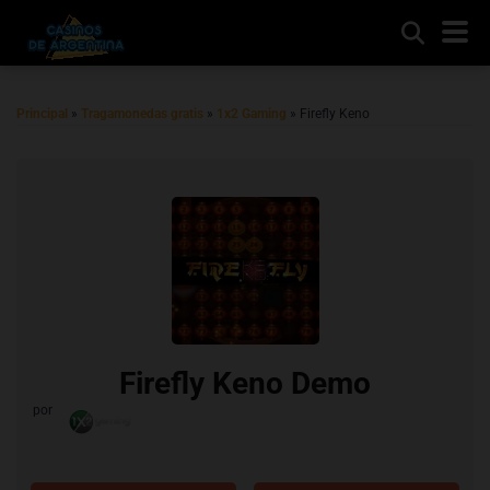
Principal
»
Tragamonedas gratis
»
1x2 Gaming
»
Firefly Keno
Firefly Keno Demo
por