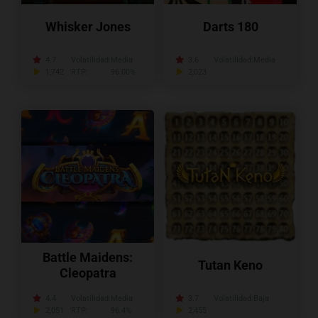
Whisker Jones
Darts 180
4.7
Volatilidad:
Media
3.6
Volatilidad:
Media
1,742
RTP:
96.00%
2,023
Battle Maidens:
Tutan Keno
Cleopatra
4.4
Volatilidad:
Media
3.7
Volatilidad:
Baja
2,051
RTP:
96.4%
2,455