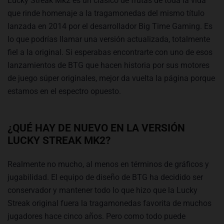
Lucky Streak Mk2 es un clásico de frutas de toda la vida
que rinde homenaje a la tragamonedas del mismo título
lanzada en 2014 por el desarrollador Big Time Gaming. Es
lo que podrías llamar una versión actualizada, totalmente
fiel a la original. Si esperabas encontrarte con uno de esos
lanzamientos de BTG que hacen historia por sus motores
de juego súper originales, mejor da vuelta la página porque
estamos en el espectro opuesto.
¿QUÉ HAY DE NUEVO EN LA VERSIÓN
LUCKY STREAK MK2?
Realmente no mucho, al menos en términos de gráficos y
jugabilidad. El equipo de diseño de BTG ha decidido ser
conservador y mantener todo lo que hizo que la Lucky
Streak original fuera la tragamonedas favorita de muchos
jugadores hace cinco años. Pero como todo puede