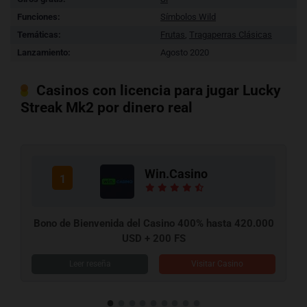
Funciones:
Símbolos Wild
Temáticas:
Frutas
,
Tragaperras Clásicas
Lanzamiento:
Agosto 2020
Casinos con licencia para jugar Lucky
Streak Mk2 por dinero real
Win.Casino
1
Bono de Bienvenida del Casino 400% hasta 420.000
USD + 200 FS
Visitar Casino