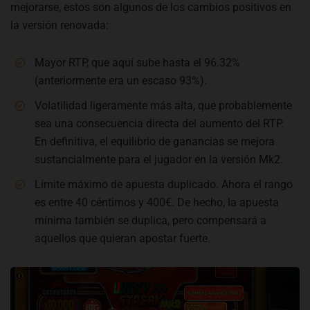
mejorarse, estos son algunos de los cambios positivos en
la versión renovada:
Mayor RTP, que aquí sube hasta el 96.32%
(anteriormente era un escaso 93%).
Volatilidad ligeramente más alta, que probablemente
sea una consecuencia directa del aumento del RTP.
En definitiva, el equilibrio de ganancias se mejora
sustancialmente para el jugador en la versión Mk2.
Límite máximo de apuesta duplicado. Ahora el rango
es entre 40 céntimos y 400€. De hecho, la apuesta
mínima también se duplica, pero compensará a
aquellos que quieran apostar fuerte.