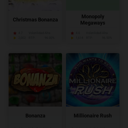
Monopoly
Christmas Bonanza
Megaways
4.7
Volatilidad:
Alta
4.6
Volatilidad:
Alta
2,002
RTP:
96.00%
1,614
RTP:
96.50%
Bonanza
Millionaire Rush