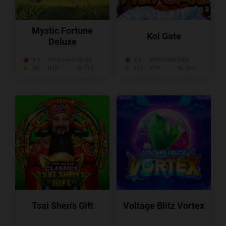
Mystic Fortune
Koi Gate
Deluxe
4.3
Volatilidad:
Media
4.4
Volatilidad:
Baja
381
RTP:
96.71%
311
RTP:
96.26%
Tsai Shen's Gift
Voltage Blitz Vortex