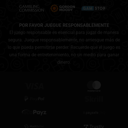
POR FAVOR JUEGUE RESPONSABLEMENTE
El juego responsable es esencial para jugar de manera
segura. Juegue responsablemente, no arriesgue más de
lo que pueda permitirse perder. Recuerde que el juego es
una forma de entretenimiento, no un medio para ganar
dinero.