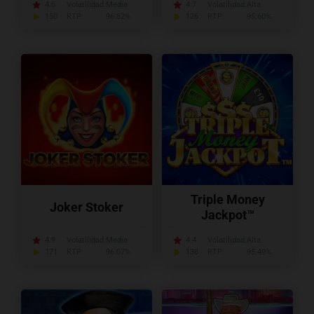
4.6
Volatilidad:
Media
4.7
Volatilidad:
Alta
150
RTP:
96.82%
126
RTP:
95.60%
Triple Money
Joker Stoker
Jackpot™
4.9
Volatilidad:
Media
4.4
Volatilidad:
Alta
171
RTP:
96.07%
138
RTP:
95.49%