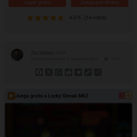
Jugar gratis
Juega por dinero
4.6/5 - (14 votos)
Zac Vickers
, Autor
Última actualización: 9 septiembre 2025
1975
Facebook
X
WhatsApp
Reddit
Telegram
Copy
Share
Link
Juega gratis a Lucky Streak Mk2