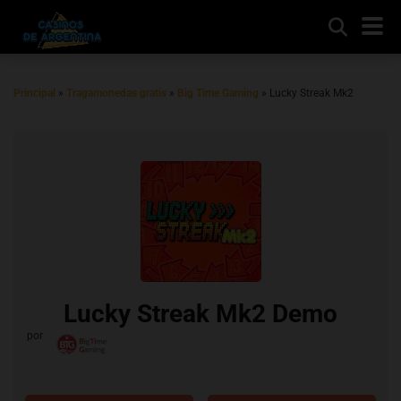
Principal
»
Tragamonedas gratis
»
Big Time Gaming
»
Lucky Streak Mk2
Lucky Streak Mk2 Demo
por