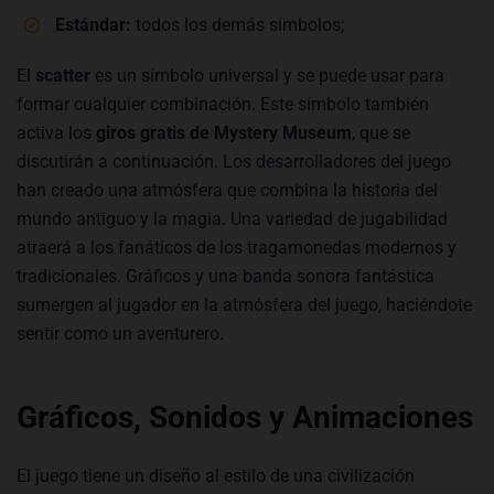
Estándar:
todos los demás símbolos;
El
scatter
es un símbolo universal y se puede usar para
formar cualquier combinación. Este símbolo también
activa los
giros gratis de Mystery Museum
, que se
discutirán a continuación. Los desarrolladores del juego
han creado una atmósfera que combina la historia del
mundo antiguo y la magia. Una variedad de jugabilidad
atraerá a los fanáticos de los tragamonedas modernos y
tradicionales. Gráficos y una banda sonora fantástica
sumergen al jugador en la atmósfera del juego, haciéndote
sentir como un aventurero.
Gráficos, Sonidos y Animaciones
El juego tiene un diseño al estilo de una civilización