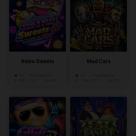
Retro Sweets
Mad Cars
4.4
Volatilidad:
Alta
4.8
Volatilidad:
Alta
985
RTP:
96.49%
2,466
RTP:
96.39%