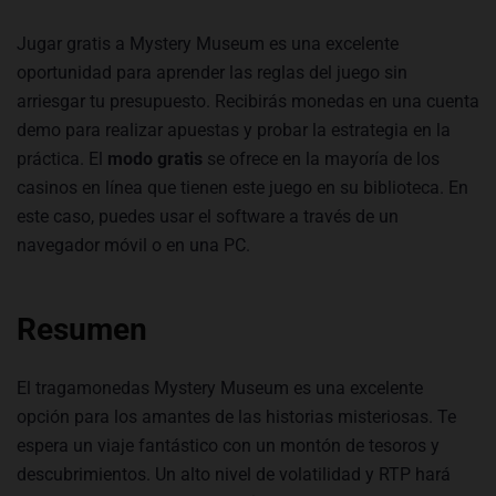
Jugar gratis a Mystery Museum es una excelente
oportunidad para aprender las reglas del juego sin
arriesgar tu presupuesto. Recibirás monedas en una cuenta
demo para realizar apuestas y probar la estrategia en la
práctica. El
modo gratis
se ofrece en la mayoría de los
casinos en línea que tienen este juego en su biblioteca. En
este caso, puedes usar el software a través de un
navegador móvil o en una PC.
Resumen
El tragamonedas Mystery Museum es una excelente
opción para los amantes de las historias misteriosas. Te
espera un viaje fantástico con un montón de tesoros y
descubrimientos. Un alto nivel de volatilidad y RTP hará