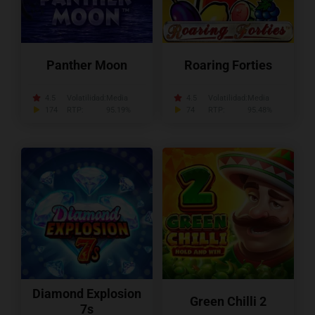
Panther Moon
Roaring Forties
4.5
Volatilidad:
Media
4.5
Volatilidad:
Media
174
RTP:
95.19%
74
RTP:
95.48%
Diamond Explosion
Green Chilli 2
7s