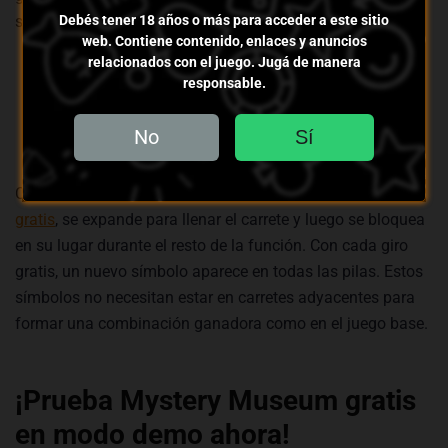
Debés tener 18 años o más para acceder a este sitio
scatter aparecen en el campo de juego:
web. Contiene contenido, enlaces y anuncios
relacionados con el juego. Jugá de manera
3 símbolos Wild
/Scatter – 8 giros gratis
responsable.
4 símbolos Wild
/Scatter – 10 giros gratis
No
Sí
5 símbolos Wild
/Scatter – 12 giros gratis
Cada vez que una pila misteriosa cae durante los
giros
gratis
, se expande para llenar el carrete y luego se bloquea
en su lugar durante el resto de la función. Con cada giro
gratis, un nuevo símbolo aparece en todas las pilas. Estos
símbolos no necesitan estar en carretes adyacentes para
formar una combinación ganadora como en el juego base.
¡Prueba Mystery Museum gratis
en modo demo ahora!