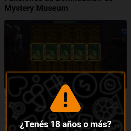
Mystery Museum
El tragamonedas Mystery ofrece a los jugadores varias
funciones de bonificación para aumentar sus chances de
ganar. Una de estas ofertas son los símbolos misteriosos
¿Tenés 18 años o más?
que aparecen en cualquier lugar del campo de juego. Los
giros gratis se activan cuando al menos tres símbolos