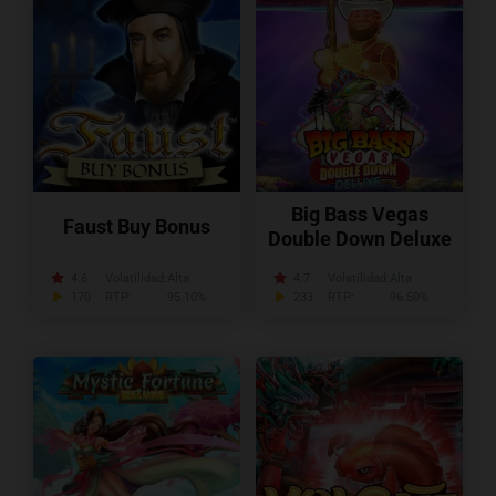
Big Bass Vegas
Faust Buy Bonus
Double Down Deluxe
4.6
Volatilidad:
Alta
4.7
Volatilidad:
Alta
170
RTP:
95.10%
233
RTP:
96.50%