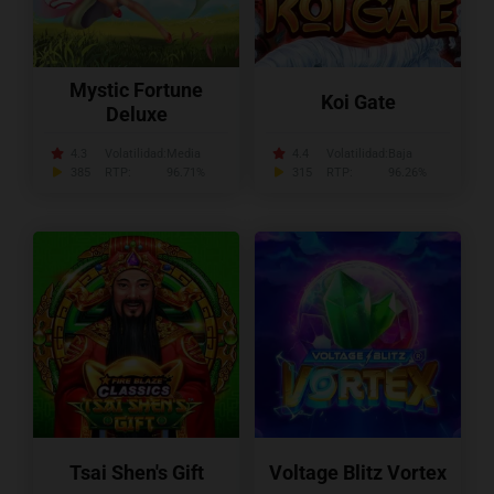
Mystic Fortune
Koi Gate
Deluxe
4.3
Volatilidad:
Media
4.4
Volatilidad:
Baja
385
RTP:
96.71%
315
RTP:
96.26%
Tsai Shen's Gift
Voltage Blitz Vortex