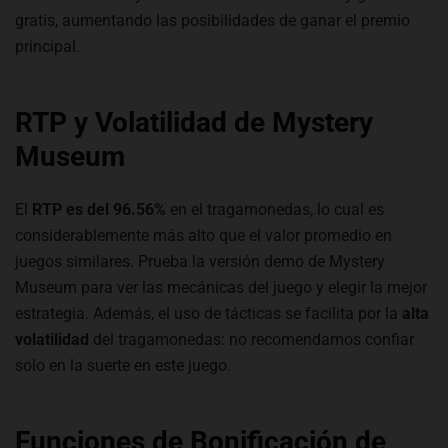
gratis, aumentando las posibilidades de ganar el premio
principal.
RTP y Volatilidad de Mystery
Museum
El
RTP es del 96.56%
en el tragamonedas, lo cual es
considerablemente más alto que el valor promedio en
juegos similares. Prueba la versión demo de Mystery
Museum para ver las mecánicas del juego y elegir la mejor
estrategia. Además, el uso de tácticas se facilita por la
alta
volatilidad
del tragamonedas: no recomendamos confiar
solo en la suerte en este juego.
Funciones de Bonificación de