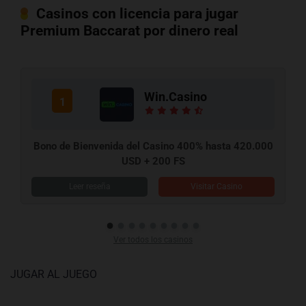
Casinos con licencia para jugar
Premium Baccarat por dinero real
Win.Casino
1
Bono de Bienvenida del Casino 400% hasta 420.000
USD + 200 FS
Visitar Casino
Ver todos los casinos
JUGAR AL JUEGO