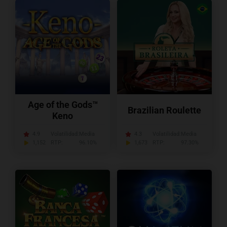
Age of the Gods™
Brazilian Roulette
Keno
4.9
Volatilidad:
Media
4.3
Volatilidad:
Media
1,152
RTP:
96.10%
1,673
RTP:
97.30%