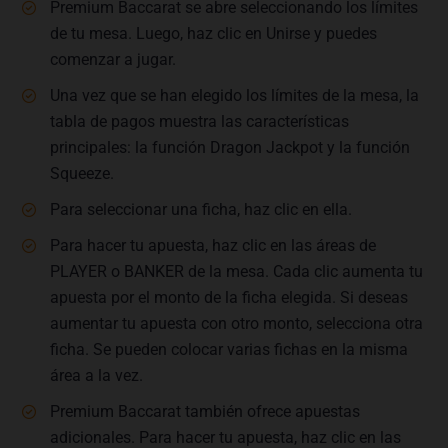
Premium Baccarat se abre seleccionando los límites
de tu mesa. Luego, haz clic en Unirse y puedes
comenzar a jugar.
Una vez que se han elegido los límites de la mesa, la
tabla de pagos muestra las características
principales: la función Dragon Jackpot y la función
Squeeze.
Para seleccionar una ficha, haz clic en ella.
Para hacer tu apuesta, haz clic en las áreas de
PLAYER o BANKER de la mesa. Cada clic aumenta tu
apuesta por el monto de la ficha elegida. Si deseas
aumentar tu apuesta con otro monto, selecciona otra
ficha. Se pueden colocar varias fichas en la misma
área a la vez.
Premium Baccarat también ofrece apuestas
adicionales. Para hacer tu apuesta, haz clic en las