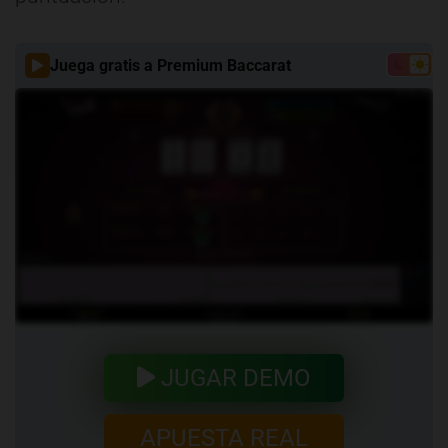
Juega gratis a Premium Baccarat
JUGAR DEMO
APUESTA REAL