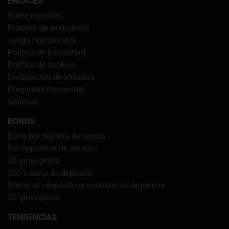
ENLACES
Sobre nosotros
Proceso de evaluación
Juego responsable
Política de privacidad
Política de cookies
Divulgación de afiliados
Preguntas frecuentes
Sitemap
BONOS
Bono por registro de tarjeta
Sin requisitos de apuesta
30 giros gratis
300% bono de depósito
Bonos sin depósito en casinos de Argentina
50 giros gratis
TENDENCIAS