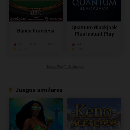
Quantum Blackjack
Banca Francesa
Plus Instant Play
4.6
RTP:
98.41%
4.4
2,531
3,322
Todos PlayTech Juegos
Juegos similares