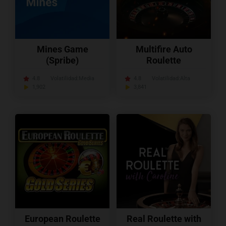
Mines Game
Multifire Auto
(Spribe)
Roulette
4.8
Volatilidad:
Media
4.8
Volatilidad:
Alta
1,902
3,841
European Roulette
Real Roulette with