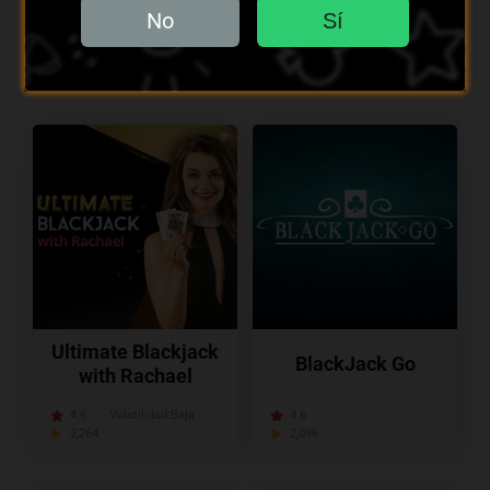
No
Sí
4.2
Volatilidad:
Media
4.3
Volatilidad:
Media
1,491
RTP:
97.30%
1,673
RTP:
97.30%
Ultimate Blackjack
BlackJack Go
with Rachael
4.6
Volatilidad:
Baja
4.6
2,264
2,096