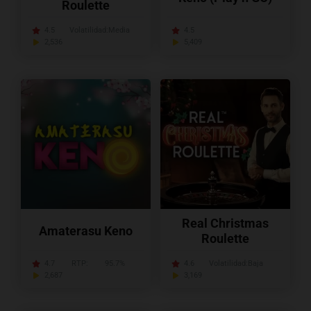
Roulette
4.5
Volatilidad:
Media
4.5
2,536
5,409
Real Christmas
Amaterasu Keno
Roulette
4.7
RTP:
95.7%
4.6
Volatilidad:
Baja
2,687
3,169