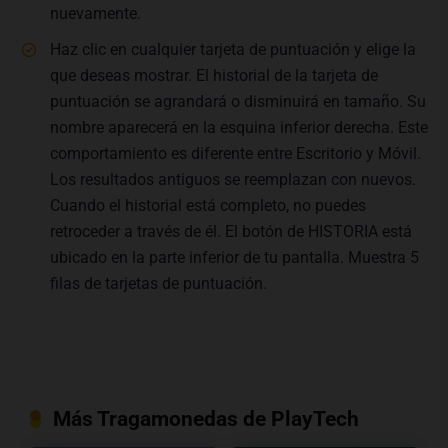
nuevamente.
Haz clic en cualquier tarjeta de puntuación y elige la
que deseas mostrar. El historial de la tarjeta de
puntuación se agrandará o disminuirá en tamaño. Su
nombre aparecerá en la esquina inferior derecha. Este
comportamiento es diferente entre Escritorio y Móvil.
Los resultados antiguos se reemplazan con nuevos.
Cuando el historial está completo, no puedes
retroceder a través de él. El botón de HISTORIA está
ubicado en la parte inferior de tu pantalla. Muestra 5
filas de tarjetas de puntuación.
Más Tragamonedas de PlayTech