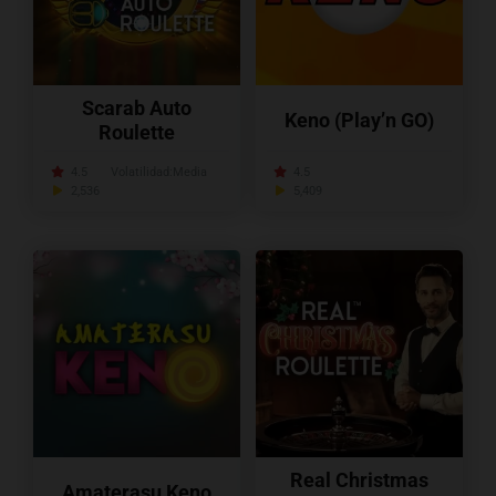
Scarab Auto
Keno (Play’n GO)
Roulette
4.5
Volatilidad:
Media
4.5
2,536
5,409
Real Christmas
Amaterasu Keno