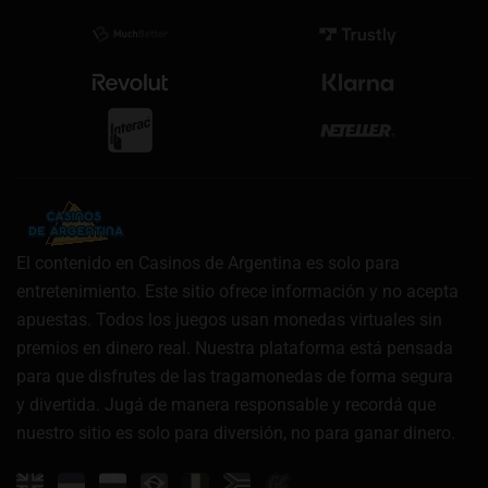
El contenido en Casinos de Argentina es solo para
entretenimiento. Este sitio ofrece información y no acepta
apuestas. Todos los juegos usan monedas virtuales sin
premios en dinero real. Nuestra plataforma está pensada
para que disfrutes de las tragamonedas de forma segura
y divertida. Jugá de manera responsable y recordá que
nuestro sitio es solo para diversión, no para ganar dinero.