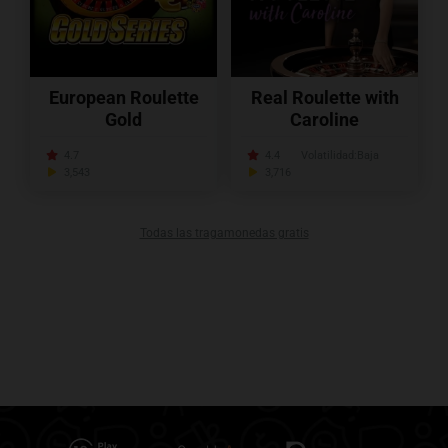
European Roulette
Real Roulette with
Gold
Caroline
4.7
4.4
Volatilidad:
Baja
3,543
3,716
Todas las tragamonedas gratis