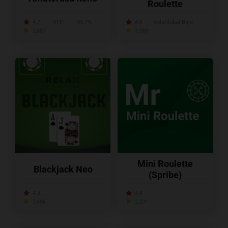
Roulette
4.7
RTP:
95.7%
4.6
Volatilidad:
Baja
2,687
3,169
Mini Roulette
Blackjack Neo
(Spribe)
4.3
4.8
3,486
2,331