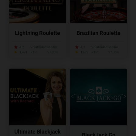
Lightning Roulette
Brazilian Roulette
4.2
Volatilidad:
Media
4.3
Volatilidad:
Media
1,491
RTP:
97.30%
1,673
RTP:
97.30%
Ultimate Blackjack
BlackJack Go