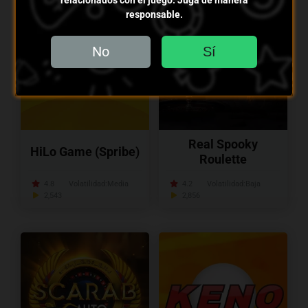
relacionados con el juego. Jugá de manera
responsable.
No
Sí
Real Spooky
HiLo Game (Spribe)
Roulette
4.8
Volatilidad:
Media
4.2
Volatilidad:
Baja
2,543
2,856