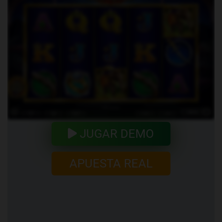
JUGAR DEMO
APUESTA REAL