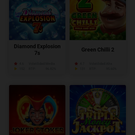
Diamond Explosion
Green Chilli 2
7s
4.6
Volatilidad:
Media
4.7
Volatilidad:
Alta
152
RTP:
96.82%
131
RTP:
95.60%