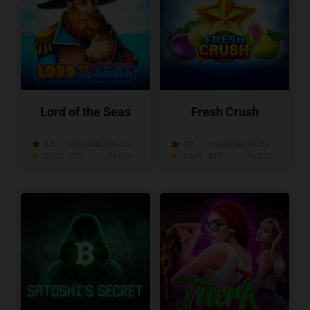
Lord of the Seas
Fresh Crush
4.5
Volatilidad:
Media
4.7
Volatilidad:
Media
2,122
RTP:
96.01%
2,424
RTP:
96.07%