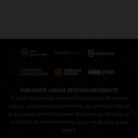
POR FAVOR JUEGUE RESPONSABLEMENTE
El juego responsable es esencial para jugar de manera
segura. Juegue responsablemente, no arriesgue más de
lo que pueda permitirse perder. Recuerde que el juego es
una forma de entretenimiento, no un medio para ganar
dinero.