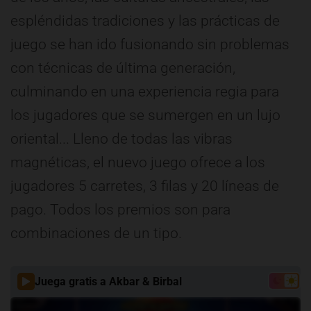
espléndidas tradiciones y las prácticas de
juego se han ido fusionando sin problemas
con técnicas de última generación,
culminando en una experiencia regia para
los jugadores que se sumergen en un lujo
oriental... Lleno de todas las vibras
magnéticas, el nuevo juego ofrece a los
jugadores 5 carretes, 3 filas y 20 líneas de
pago. Todos los premios son para
combinaciones de un tipo.
Juega gratis a Akbar & Birbal