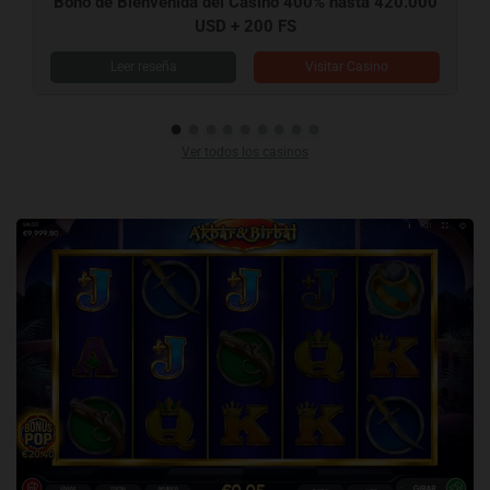
Bono de Bienvenida del Casino 400% hasta 420.000
USD + 200 FS
Visitar Casino
Ver todos los casinos