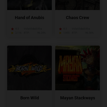
Hand of Anubis
Chaos Crew
4.5
Volatilidad:
Alta
4.5
Volatilidad:
Alta
2,116
RTP:
96.24%
1,955
RTP:
96.30%
Born Wild
Mayan Stackways