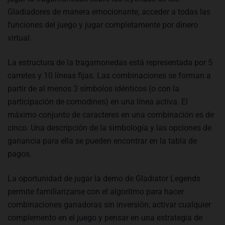
Gladiadores de manera emocionante, acceder a todas las
funciones del juego y jugar completamente por dinero
virtual.
La estructura de la tragamonedas está representada por 5
carretes y 10 líneas fijas. Las combinaciones se forman a
partir de al menos 3 símbolos idénticos (o con la
participación de comodines) en una línea activa. El
máximo conjunto de caracteres en una combinación es de
cinco. Una descripción de la simbología y las opciones de
ganancia para ella se pueden encontrar en la tabla de
pagos.
La oportunidad de jugar la demo de Gladiator Legends
permite familiarizarse con el algoritmo para hacer
combinaciones ganadoras sin inversión, activar cualquier
complemento en el juego y pensar en una estrategia de