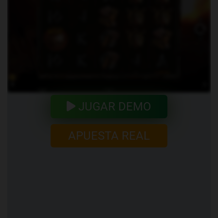
JUGAR DEMO
APUESTA REAL