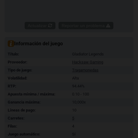
Actualizar
Reportar un problema
Información del juego
Título:
Gladiator Legends
Proveedor:
Hacksaw Gaming
Tipo de juego:
Tragamonedas
Volatilidad:
Alta
RTP:
94.44%
Apuesta mínima / máxima:
0.10 - 100
Ganancia máxima:
10,000x
Líneas de pago:
10
Carretes:
5
Filas:
4
Juego automático:
Sí