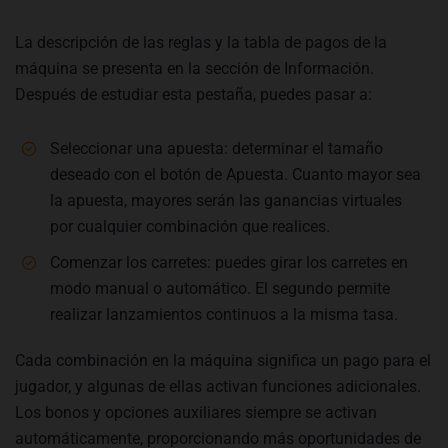
La descripción de las reglas y la tabla de pagos de la
máquina se presenta en la sección de Información.
Después de estudiar esta pestaña, puedes pasar a:
Seleccionar una apuesta: determinar el tamaño
deseado con el botón de Apuesta. Cuanto mayor sea
la apuesta, mayores serán las ganancias virtuales
por cualquier combinación que realices.
Comenzar los carretes: puedes girar los carretes en
modo manual o automático. El segundo permite
realizar lanzamientos continuos a la misma tasa.
Cada combinación en la máquina significa un pago para el
jugador, y algunas de ellas activan funciones adicionales.
Los bonos y opciones auxiliares siempre se activan
automáticamente, proporcionando más oportunidades de