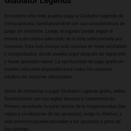
Gladiator Legends
En nuestro sitio web, puedes jugar a Gladiator Legends de
forma gratuita, familiarizándote con sus características de
juego sin inversión. Luego, el jugador puede seguir el
enlace a un casino adecuado de la lista seleccionada por
nosotros. Esta lista incluye solo casinos en línea confiables
y comprobados, donde puedes jugar después de registrarte
y hacer apuestas reales. La oportunidad de jugar gratis en
nuestro sitio está disponible para todos los usuarios
adultos sin acciones adicionales.
Antes de comenzar a jugar Gladiator Legends gratis, debes
familiarizarte con sus reglas básicas y características.
Primero se estudia la parte teórica de la tragamonedas (las
reglas y condiciones de las apuestas), luego la interfaz, y
solo entonces puedes proceder a las apuestas y giros de
los carretes.