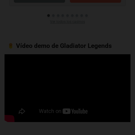
Ver todos los casinos
Vídeo demo de Gladiator Legends