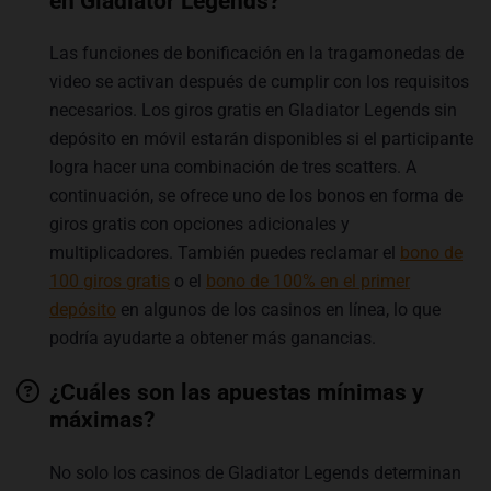
en Gladiator Legends?
Las funciones de bonificación en la tragamonedas de
video se activan después de cumplir con los requisitos
necesarios. Los giros gratis en Gladiator Legends sin
depósito en móvil estarán disponibles si el participante
logra hacer una combinación de tres scatters. A
continuación, se ofrece uno de los bonos en forma de
giros gratis con opciones adicionales y
multiplicadores. También puedes reclamar el
bono de
100 giros gratis
o el
bono de 100% en el primer
depósito
en algunos de los casinos en línea, lo que
podría ayudarte a obtener más ganancias.
¿Cuáles son las apuestas mínimas y
máximas?
No solo los casinos de Gladiator Legends determinan