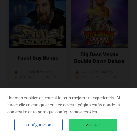
Big Bass Vegas
Faust Buy Bonus
Double Down Deluxe
4.6
Volatilidad:
Alta
4.7
Volatilidad:
Alta
169
RTP:
95.10%
232
RTP:
96.50%
Usamos cookies en este sitio para mejorar tu experiencia. Al
hacer clic en cualquier enlace de esta página estás dando tu
consentimiento para que configuremos cookies.
Configuración
Aceptar