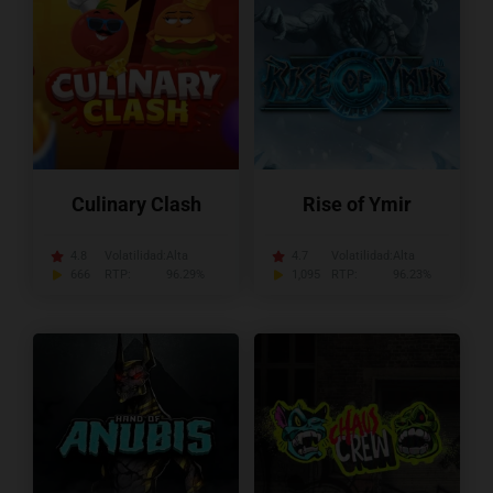
Culinary Clash
Rise of Ymir
4.8
Volatilidad:
Alta
4.7
Volatilidad:
Alta
666
RTP:
96.29%
1,095
RTP:
96.23%