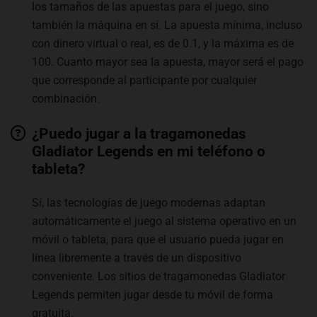
los tamaños de las apuestas para el juego, sino
también la máquina en sí. La apuesta mínima, incluso
con dinero virtual o real, es de 0.1, y la máxima es de
100. Cuanto mayor sea la apuesta, mayor será el pago
que corresponde al participante por cualquier
combinación.
¿Puedo jugar a la tragamonedas
Gladiator Legends en mi teléfono o
tableta?
Sí, las tecnologías de juego modernas adaptan
automáticamente el juego al sistema operativo en un
móvil o tableta, para que el usuario pueda jugar en
línea libremente a través de un dispositivo
conveniente. Los sitios de tragamonedas Gladiator
Legends permiten jugar desde tu móvil de forma
gratuita.