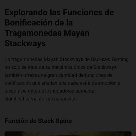
Explorando las Funciones de
Bonificación de la
Tragamonedas Mayan
Stackways
La tragamonedas Mayan Stackways de Hacksaw Gaming
no solo se trata de su mecánica única de Stackways;
también ofrece una gran cantidad de funciones de
bonificación que añaden una capa extra de emoción al
juego y permiten a los jugadores aumentar
significativamente sus ganancias.
Función de Stack Spins