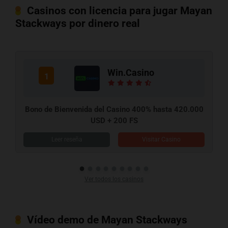
Casinos con licencia para jugar Mayan
Stackways por dinero real
WazBee
2
Paquete de Bonificación de Bienvenida 250% hasta
€2.000 + 200 Giros Gratis
Visitar Casino
Ver todos los casinos
Vídeo demo de Mayan Stackways