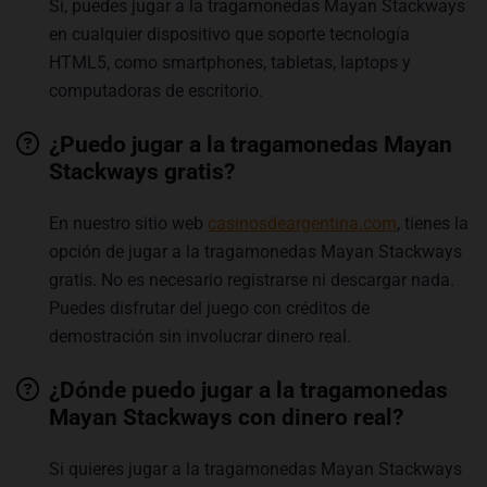
Sí, puedes jugar a la tragamonedas Mayan Stackways
en cualquier dispositivo que soporte tecnología
HTML5, como smartphones, tabletas, laptops y
computadoras de escritorio.
¿Puedo jugar a la tragamonedas Mayan
Stackways gratis?
En nuestro sitio web
casinosdeargentina.com
, tienes la
opción de jugar a la tragamonedas Mayan Stackways
gratis. No es necesario registrarse ni descargar nada.
Puedes disfrutar del juego con créditos de
demostración sin involucrar dinero real.
¿Dónde puedo jugar a la tragamonedas
Mayan Stackways con dinero real?
Si quieres jugar a la tragamonedas Mayan Stackways