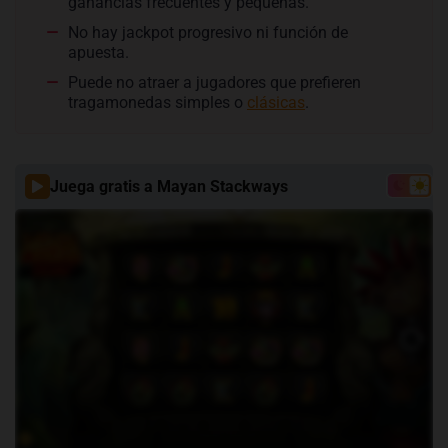
ganancias frecuentes y pequeñas.
No hay jackpot progresivo ni función de
apuesta.
Puede no atraer a jugadores que prefieren
tragamonedas simples o
clásicas
.
Juega gratis a Mayan Stackways