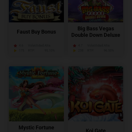
Big Bass Vegas
Faust Buy Bonus
Double Down Deluxe
4.6
Volatilidad:
Alta
4.7
Volatilidad:
Alta
175
RTP:
95.10%
238
RTP:
96.50%
Mystic Fortune
Koi Gate