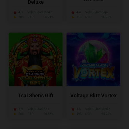
Deluxe
4.3
Volatilidad:
Media
4.4
Volatilidad:
Baja
388
RTP:
96.71%
318
RTP:
96.26%
Tsai Shen's Gift
Voltage Blitz Vortex
4.9
Volatilidad:
Alta
4.6
Volatilidad:
Media
568
RTP:
96.53%
495
RTP:
94.26%