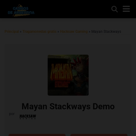
Principal
»
Tragamonedas gratis
»
Hacksaw Gaming
»
Mayan Stackways
Mayan Stackways Demo
por