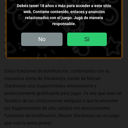
Para aquellos jugadores que prefieren ir directamente a la
Debés tener 18 años o más para acceder a este sitio
web. Contiene contenido, enlaces y anuncios
acción, la tragamonedas Mayan Stackways ofrece una
relacionados con el juego. Jugá de manera
opción de Compra de Bonificación. Esta función te permite
responsable.
comprar la entrada a las funciones de bonificación
directamente, sin necesidad de esperar a que se activen
No
Sí
durante el juego base. Esta puede ser una gran estrategia
para aquellos que quieren experimentar la emoción de las
funciones de bonificación sin esperar.
Estas funciones de bonificación, combinadas con la
mecánica única de Stackways, hacen de Mayan
Stackways una tragamonedas emocionante y
potencialmente gratificante para jugar. Ya sea que seas un
fanático de las civilizaciones antiguas o que te encanten
las tragamonedas de alta calidad con emocionantes
funciones de bonificación, Mayan Stackways es un juego
que vale la pena probar.