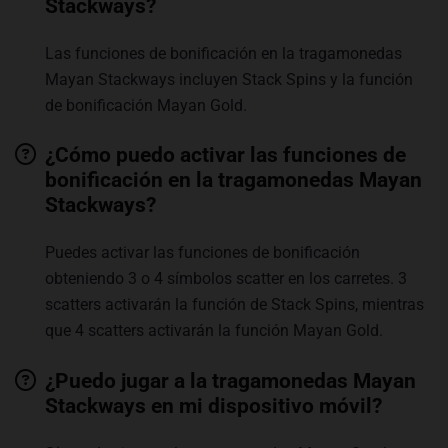
Stackways?
Las funciones de bonificación en la tragamonedas
Mayan Stackways incluyen Stack Spins y la función
de bonificación Mayan Gold.
¿Cómo puedo activar las funciones de
bonificación en la tragamonedas Mayan
Stackways?
Puedes activar las funciones de bonificación
obteniendo 3 o 4 símbolos scatter en los carretes. 3
scatters activarán la función de Stack Spins, mientras
que 4 scatters activarán la función Mayan Gold.
¿Puedo jugar a la tragamonedas Mayan
Stackways en mi dispositivo móvil?