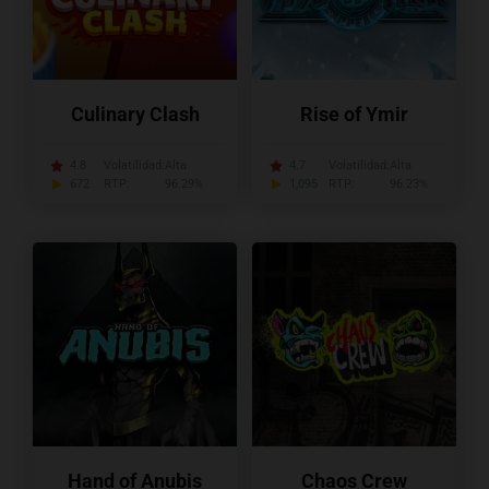
Culinary Clash
Rise of Ymir
4.8
Volatilidad:
Alta
4.7
Volatilidad:
Alta
672
RTP:
96.29%
1,095
RTP:
96.23%
Hand of Anubis
Chaos Crew