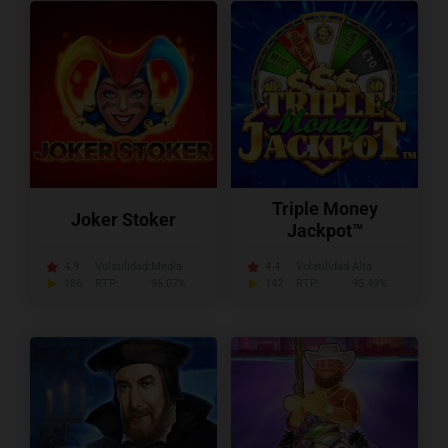
Triple Money
Joker Stoker
Jackpot™
4.9
Volatilidad:
Media
4.4
Volatilidad:
Alta
186
RTP:
96.07%
142
RTP:
95.49%