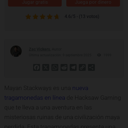
Jugar gratis
Juega por dinero
4.6/5 - (13 votos)
Zac Vickers
, Autor
Última actualización: 9 septiembre 2025
1999
Facebook
X
WhatsApp
Reddit
Telegram
Copy
Share
Link
Mayan Stackways es una
nueva
tragamonedas en línea
de Hacksaw Gaming
que te lleva a una aventura en las
misteriosas ruinas de una civilización maya
perdida. Esta tragamonedas presenta una