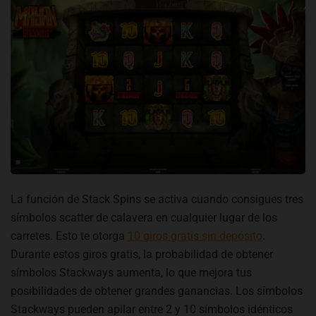
La función de Stack Spins se activa cuando consigues tres
símbolos scatter de calavera en cualquier lugar de los
carretes. Esto te otorga
10 giros gratis sin depósito
.
Durante estos giros gratis, la probabilidad de obtener
símbolos Stackways aumenta, lo que mejora tus
posibilidades de obtener grandes ganancias. Los símbolos
Stackways pueden apilar entre 2 y 10 símbolos idénticos