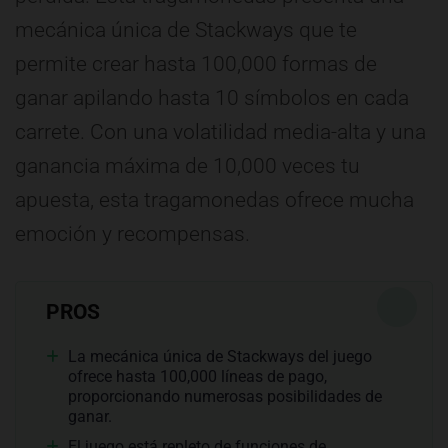
mecánica única de Stackways que te
permite crear hasta 100,000 formas de
ganar apilando hasta 10 símbolos en cada
carrete. Con una volatilidad media-alta y una
ganancia máxima de 10,000 veces tu
apuesta, esta tragamonedas ofrece mucha
emoción y recompensas.
PROS
La mecánica única de Stackways del juego
ofrece hasta 100,000 líneas de pago,
proporcionando numerosas posibilidades de
ganar.
El juego está repleto de funciones de