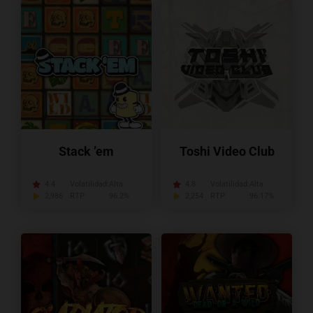
Stack ’em
Toshi Video Club
4.4
Volatilidad:
Alta
4.8
Volatilidad:
Alta
2,986
RTP:
96.2%
2,254
RTP:
96.17%