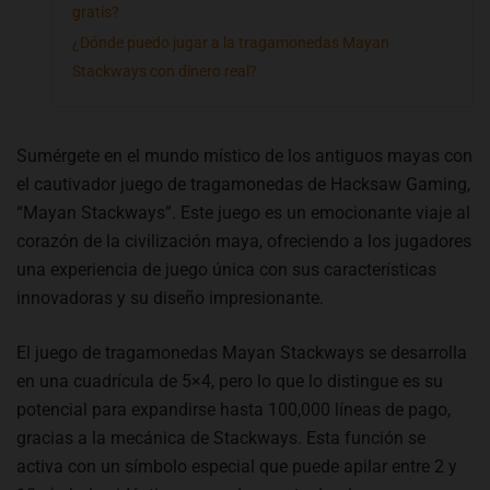
gratis?
¿Dónde puedo jugar a la tragamonedas Mayan
Stackways con dinero real?
Sumérgete en el mundo místico de los antiguos mayas con
el cautivador juego de tragamonedas de Hacksaw Gaming,
“Mayan Stackways”. Este juego es un emocionante viaje al
corazón de la civilización maya, ofreciendo a los jugadores
una experiencia de juego única con sus características
innovadoras y su diseño impresionante.
El juego de tragamonedas Mayan Stackways se desarrolla
en una cuadrícula de 5×4, pero lo que lo distingue es su
potencial para expandirse hasta 100,000 líneas de pago,
gracias a la mecánica de Stackways. Esta función se
activa con un símbolo especial que puede apilar entre 2 y