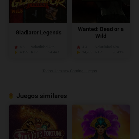
Wanted: Dead or a
Gladiator Legends
Wild
4.6
Volatilidad:
Alta
4.3
Volatilidad:
Alta
4,155
RTP:
94.44%
34,785
RTP:
96.43%
Todos Hacksaw Gaming Juegos
Juegos similares